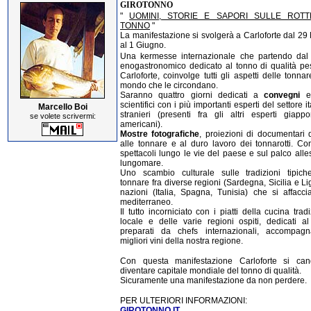
GIROTONNO
"
UOMINI, STORIE E SAPORI SULLE ROT
TONNO
"
La manifestazione si svolgerà a Carloforte dal 29
al 1 Giugno.
Una kermesse internazionale che partendo dal 
enogastronomico dedicato al tonno di qualità pe
Carloforte, coinvolge tutti gli aspetti delle tonna
mondo che le circondano.
Saranno quattro giorni dedicati a
convegni
e
scientifici con i più importanti esperti del settore it
Marcello Boi
stranieri (presenti fra gli altri esperti giapp
se volete scrivermi:
americani).
Mostre fotografiche
, proiezioni di documentari 
alle tonnare e al duro lavoro dei tonnarotti. Con
spettacoli lungo le vie del paese e sul palco alles
lungomare.
Uno scambio culturale sulle tradizioni tipich
tonnare fra diverse regioni (Sardegna, Sicilia e Li
nazioni (Italia, Spagna, Tunisia) che si affacci
mediterraneo.
Il tutto incorniciato con i piatti della cucina trad
locale e delle varie regioni ospiti, dedicati al
preparati da chefs internazionali, accompagn
migliori vini della nostra regione.
Con questa manifestazione Carloforte si ca
diventare capitale mondiale del tonno di qualità.
Sicuramente una manifestazione da non perdere.
PER ULTERIORI INFORMAZIONI:
GIROTONNO.IT