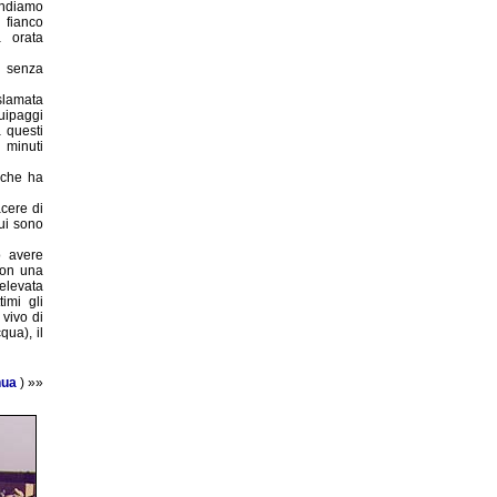
endiamo
fianco
a orata
 senza
slamata
uipaggi
 questi
i minuti
 che ha
cere di
ui sono
o avere
con una
 elevata
imi gli
 vivo di
qua), il
nua
) »»