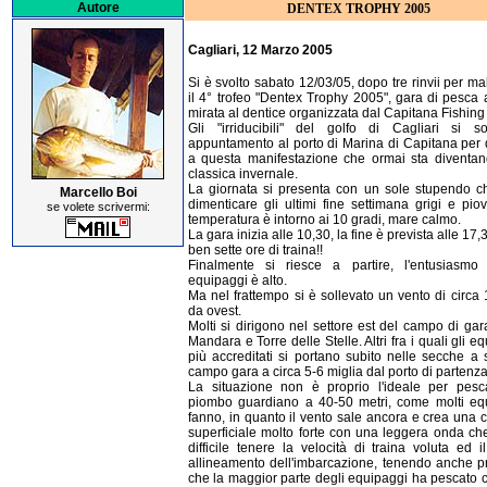
Autore
DENTEX TROPHY 2005
Cagliari, 12 Marzo 2005
Si è svolto sabato 12/03/05, dopo tre rinvii per m
il 4° trofeo "Dentex Trophy 2005", gara di pesca 
mirata al dentice organizzata dal Capitana Fishin
Gli "irriducibili" del golfo di Cagliari si s
appuntamento al porto di Marina di Capitana per d
a questa manifestazione che ormai sta diventa
classica invernale.
La giornata si presenta con un sole stupendo ch
Marcello Boi
dimenticare gli ultimi fine settimana grigi e pio
se volete scrivermi:
temperatura è intorno ai 10 gradi, mare calmo.
La gara inizia alle 10,30, la fine è prevista alle 17
ben sette ore di traina!!
Finalmente si riesce a partire, l'entusiasmo 
equipaggi è alto.
Ma nel frattempo si è sollevato un vento di circa
da ovest.
Molti si dirigono nel settore est del campo di ga
Mandara e Torre delle Stelle. Altri fra i quali gli e
più accreditati si portano subito nelle secche a 
campo gara a circa 5-6 miglia dal porto di partenza
La situazione non è proprio l'ideale per pesc
piombo guardiano a 40-50 metri, come molti eq
fanno, in quanto il vento sale ancora e crea una 
superficiale molto forte con una leggera onda ch
difficile tenere la velocità di traina voluta ed i
allineamento dell'imbarcazione, tenendo anche p
che la maggior parte degli equipaggi ha pescato 