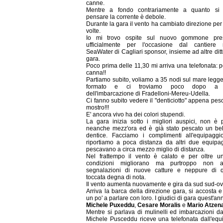
canne.
Mentre a fondo contrariamente a quanto si 
pensare la corrente è debole.
Durante la gara il vento ha cambiato direzione per
volte.
Io mi trovo ospite sul nuovo gommone pres
ufficialmente per l'occasione dal cantiere 
SeaWater di Cagliari sponsor, insieme ad altre ditt
gara.
Poco prima delle 11,30 mi arriva una telefonata: 
canna!!
Partiamo subito, voliamo a 35 nodi sul mare legg
formato e ci troviamo poco dopo a f
dell'imbarcazione di Fradelloni-Mereu-Udella.
Ci fanno subito vedere il "denticiotto" appena pes
mostro!!!
E' ancora vivo ha dei colori stupendi.
La gara inizia sotto i migliori auspici, non è 
neanche mezz'ora ed è già stato pescato un bel
dentice. Facciamo i complimenti all'equipaggi
riportiamo a poca distanza da altri due equipa
pescavano a circa mezzo miglio di distanza.
Nel frattempo il vento è calato e per oltre un
condizioni migliorano ma purtroppo non ar
segnalazioni di nuove catture e neppure di 
toccata degna di nota.
Il vento aumenta nuovamente e gira da sud sud-ov
Arriva la barca della direzione gara, si accosta 
un po' a parlare con loro. I giudici di gara quest'a
Michele Puxeddu
,
Cesare Moralis
e
Mario Atzen
Mentre si parlava di mulinelli ed imbarcazioni d
Michele Pusceddu riceve una telefonata dall'equ