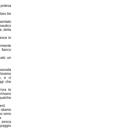
poteva
 ben tre
entato
nautico
e, della
pesce in
ermente
ianco
cato: un
passata
lissimo
o, e ci
ggi che
'ora le
rivano
qualche
est.
e stiamo
nno sono
a
.
a pesca
ipaggio