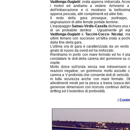
Vadilonga-Gugiatti
: orata appena imbarcata. Acc
i motori ed andiamo a vedere. Arriviamo a 
dell'imbarcazione e ci mostrano la bellissim
appena pescata, altri complimenti ed altre foto.
Il resto della gara prosegue, purtroppo,
segnalazioni di altre ferrate portate termine.
L'equipaggio
Sainas-Virdis-Casella
dichiara una 
di un probabile dentice . Ugualmente gli eq
Vadilonga-Gugiatti
e
Taccini-Cocco- Nicolai
, ma
ultimi ferrano con successo un'altra orata a poch
dalla fine della gara.
L'ultima ora di gara è caratterizzata da un vento
girato di nuovo da ovest ed ha rinforzato.
Rientriamo in porto con mare formato ed ho il pia
constatare le doti della carena del gommone su c
ospite.
Molto dolce sull'onda senza mai intraversarsi 
reazioni negative, un gommone molto asciutto 
carena a V profonda che consente doti di velocità
in tutta sicurezza anche con mare formato. Ott
allestimenti mirati per la pesca a traina (vasca del
generose dimensioni con ricircolo continuo dell'ac
drifting ed il bolentino di profondità.
(
Conti