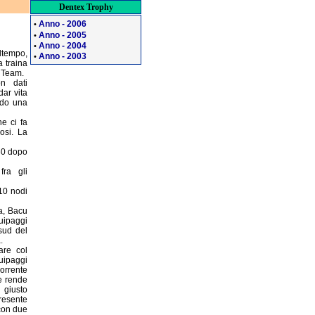
Dentex Trophy
Anno - 2006
•
Anno - 2005
•
Anno - 2004
•
altempo,
Anno - 2003
•
a traina
g Team.
on dati
ar vita
ndo una
e ci fa
vosi. La
,30 dopo
fra gli
 10 nodi
ra, Bacu
quipaggi
sud del
.
are col
uipaggi
corrente
e rende
l giusto
resente
con due