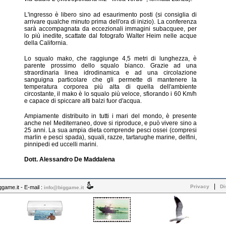
L'ingresso è libero sino ad esaurimento posti (si consiglia di
arrivare qualche minuto prima dell'ora di inizio). La conferenza
sarà accompagnata da eccezionali immagini subacquee, per
lo più inedite, scattate dal fotografo Walter Heim nelle acque
della California.
Lo squalo mako, che raggiunge 4,5 metri di lunghezza, è
parente prossimo dello squalo bianco. Grazie ad una
straordinaria linea idrodinamica e ad una circolazione
sanguigna particolare che gli permette di mantenere la
temperatura corporea più alta di quella dell'ambiente
circostante, il mako è lo squalo più veloce, sfiorando i 60 Km/h
e capace di spiccare alti balzi fuor d'acqua.
Ampiamente distribuito in tutti i mari del mondo, è presente
anche nel Mediterraneo, dove si riproduce, e può vivere sino a
25 anni. La sua ampia dieta comprende pesci ossei (compresi
marlin e pesci spada), squali, razze, tartarughe marine, delfini,
pinnipedi ed uccelli marini.
Dott. Alessandro De Maddalena
|
Privacy
Di
ame.it - E-mail :
info@biggame.it