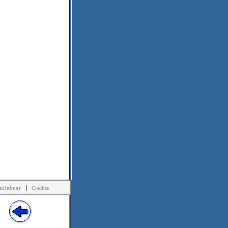
|
sclaimer
Credits