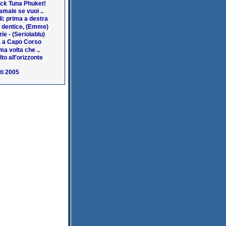
ack Tuna Phuket!
amale se vuoi ..
i: prima a destra
a dentice, (Emme)
ie - (Seriolablu)
 a Capo Corso
ma volta che ..
lto all'orizzonte
ti 2005