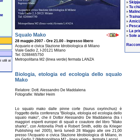
te
Skipj
»
Tu chi
»
Malind
»
he
Train
»
Amiciz
»
Pesca
»
La pri
»
Squalo Mako
Sole a
»
28 maggio 2007 - Ore 21.00 - Ingresso libero
Raccon
Acquario e civica Stazione Idrobiologica di Milano
Viale Gadio 2, I-20121 Milano
Tel: 0288465750
Metropolitana M2 (linea verde) fermata LANZA
utili ai
Biologia, etologia ed ecologia dello squalo
Mako
Relatore: Dott. Alessandro De Maddalena
Fotografie: Walter Heim
Lo squalo mako dalle pinne corte (Isurus oxyrinchus) è
l'oggetto della conferenza "Biologia, etologia ed ecologia dello
squalo mako", che il Dottor Alessandro De Maddalena (tra i
maggiori esperti europei di squali e coautore del libro "Mako
sharks", con Antonella Preti e Robert Smith, edito da Krieger
Publishing nel 2005), terrà lunedì 28 Maggio alle ore 21,00
presso l'Acquario e civica Stazione Idrobiologica di Milano, in
via Gadio 2 (Metropolitana M2 - linea verde -, fermata Lanza).