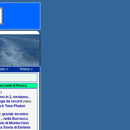
rum »
Home »
acconti di Pesca
 !
o in 2, torniamo..
ga da record
(Aldo)
ack Tuna Phuket
: grande incontro
 .. nella Burrasca
lo di Montecristo
a Storia di Etebete