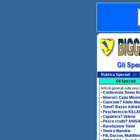
Rubrica Speciali ::: 
Gli Speciali
Articoli generali sulla pes
Conferenza Tonno R
•
Itinerari: Capo Mise
•
Cianciole? Addio Ma
•
Tonni? Basso Adriat
•
Peschereccio KILLE
•
Ciguatera? Veleno
•
Pesce crudo? ANIS
•
Rarefazione Tonni
•
Tonni e Mandrie
•
Fili, Dacron, Multifibr
•