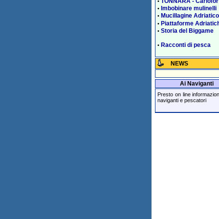
TONNARA - Carlofor
•
Imbobinare mulinelli
•
Mucillagine Adriatico
•
Piattaforme Adriatic
•
Storia del Biggame
•
Racconti di pesca
•
NEWS
Ai Naviganti
Presto on line informazioni 
naviganti e pescatori