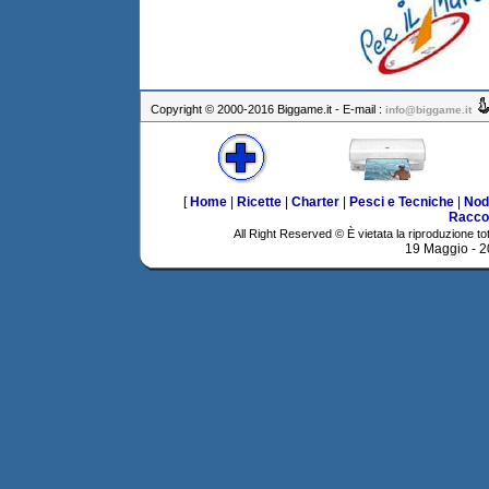
Copyright © 2000-2016 Biggame.it - E-mail :
info@biggame.it
[
Home
|
Ricette
|
Charter
|
Pesci e Tecniche
|
Nod
Racco
All Right Reserved © È vietata la riproduzione tot
19 Maggio - 