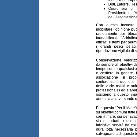
Dott. Latorre, R
Coordinerà gli 
Presidente di “V
dell’Associazione
Con questo incontro
mobilitare l’opinione pub
rapidamente per blocca
fauna ittica dell’Adriati
efficaci sistemi per perm
i grandi pesci pelag
riproduzione vigilata di 
Conservazione, valori
da sempre gli obiettivi d
tempo contro qualsiasi a
e costiero in genere. 
associazione si pro
conferenze è quello di
delle varie realtà e ani
professionale) ed elabor
ossigeno a questo imp
anno sta attraversando u
Per questo “Per il Mare
su obiettivi comuni tutte 
con il mare, sia per sva
sia per studi e ricerc
iniziative servirà da col
dura lotta necessaria 
salvaguardia di questo b