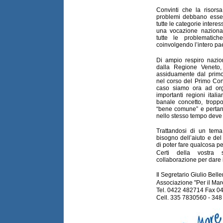
Convinti che la risor
problemi debbano essere 
tutte le categorie intere
una vocazione nazionale
tutte le problematic
coinvolgendo l’intero pa
Di ampio respiro naziona
dalla Regione Veneto,
assiduamente dal primo 
nel corso del Primo Con
caso siamo ora ad orga
importanti regioni ita
banale concetto, tropp
“bene comune” e pertant
nello stesso tempo deve 
Trattandosi di un tem
bisogno dell’aiuto e del
di poter fare qualcosa pe
Certi della vostra s
collaborazione per dare i
Il Segretario Giulio Bell
Associazione "Per il Mar
Tel. 0422 482714 Fax 0
Cell. 335 7830560 - 34