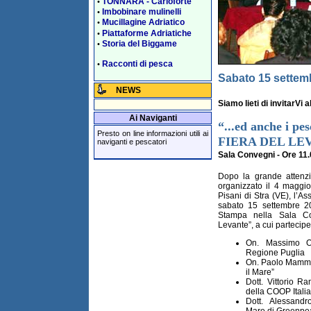
TONNARA - Carloforte
•
Imbobinare mulinelli
•
Mucillagine Adriatico
•
Piattaforme Adriatiche
•
Storia del Biggame
•
Racconti di pesca
•
Sabato 15 settem
NEWS
Siamo lieti di invitar
Ai Naviganti
“...ed anche i pe
Presto on line informazioni utili ai
FIERA DEL LEV
naviganti e pescatori
Sala Convegni - Ore 11.
Dopo la grande attenz
organizzato il 4 maggio
Pisani di Stra (VE), l’As
sabato 15 settembre 2
Stampa nella Sala Con
Levante”, a cui partecip
On. Massimo Os
Regione Puglia
On. Paolo Mammol
il Mare”
Dott. Vittorio 
della COOP Italia
Dott. Alessand
Mare di Greenpe