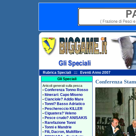
Rubrica Speciali ::: Eventi Anno 2007
Gli Speciali
Conferenza Sta
Articoli generali sulla pesca
Conferenza Tonno Rosso
•
Itinerari: Capo Miseno
•
Cianciole? Addio Mare
•
Tonni? Basso Adriatico
•
Peschereccio KILLER
•
Ciguatera? Veleno
•
Pesce crudo? ANISAKIS
•
Rarefazione Tonni
•
Tonni e Mandrie
•
Fili, Dacron, Multifibre
•