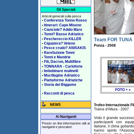
Gli Speciali
Articoli generali sulla pesca
Conferenza Tonno Rosso
•
Itinerari: Capo Miseno
•
Cianciole? Addio Mare
•
Tonni? Basso Adriatico
•
Peschereccio KILLER
•
Team FOR TUNA
Ciguatera? Veleno
•
Ponza - 2008
Pesce crudo? ANISAKIS
•
Rarefazione Tonni
•
Tonni e Mandrie
•
Fili, Dacron, Multifibre
•
TONNARA - Carloforte
•
Imbobinare mulinelli
•
Mucillagine Adriatico
•
Piattaforme Adriatiche
•
Storia del Biggame
•
FOTO + »
Racconti di pesca
•
NEWS
Trofeo Internazionale 
Traina d'Altura - 2007
Ai Naviganti
Visto il grande successo
partecipanti con equi
Presto on line informazioni utili ai
italiane, il clima goliar
naviganti e pescatori
hanno spinto l'Associa