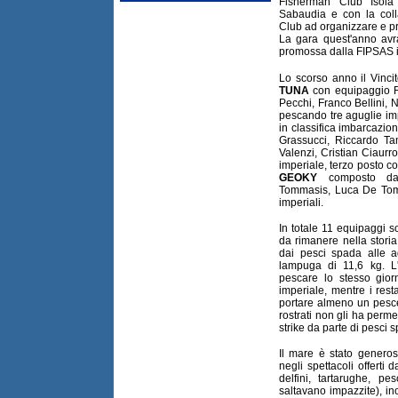
Fisherman Club Isol
Sabaudia e con la coll
Club ad organizzare e p
La gara quest'anno avrà
promossa dalla FIPSAS in
Lo scorso anno il Vinci
TUNA
con equipaggio R
Pecchi, Franco Bellini, N
pescando tre aguglie im
in classifica imbarcazio
Grassucci, Riccardo Ta
Valenzi, Cristian Ciaur
imperiale, terzo posto c
GEOKY
composto da 
Tommasis, Luca De Tom
imperiali.
In totale 11 equipaggi s
da rimanere nella storia 
dai pesci spada alle a
lampuga di 11,6 kg. L'
pescare lo stesso gio
imperiale, mentre i rest
portare almeno un pesce 
rostrati non gli ha perme
strike da parte di pesci 
Il mare è stato genero
negli spettacoli offerti 
delfini, tartarughe, p
saltavano impazzite), ino