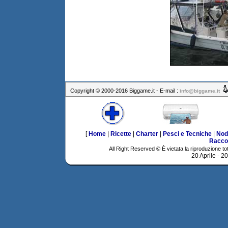
Copyright © 2000-2016 Biggame.it - E-mail :
info@biggame.it
[
Home
|
Ricette
|
Charter
|
Pesci e Tecniche
|
Nod
Racco
All Right Reserved © È vietata la riproduzione tot
20 Aprile - 