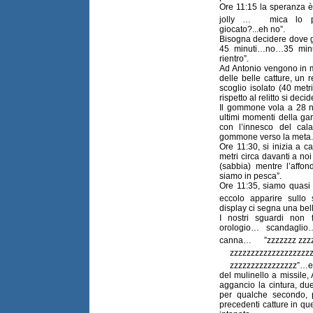
Ore 11:15 la speranza è
jolly …
mica lo p
giocato?...eh no”.
Bisogna decidere dove g
45 minuti…no…35 minuti
rientro”.
Ad Antonio vengono in m
delle belle catture, un r
scoglio isolato (40 metr
rispetto al relitto si dec
Il gommone vola a 28 n
ultimi momenti della g
con l’innesco del cal
gommone verso la meta.
Ore 11:30, si inizia a c
metri circa davanti a no
(sabbia) mentre l’affo
siamo in pesca”.
Ore 11:35, siamo quasi 
eccolo apparire sull
display ci segna una be
I nostri sguardi non
orologio… scandagli
canna…
”zzzzzzz zzz
zzzzzzzzzzzzzzzzzzz
zzzzzzzzzzzzzzzz”…ela
del mulinello a missile,
aggancio la cintura, du
per qualche secondo, 
precedenti catture in qu