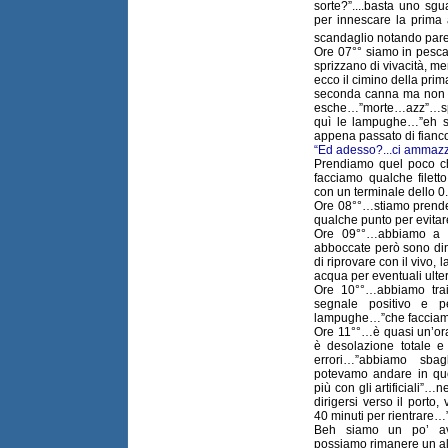
sorte?”....basta uno sg
per innescare la prima 
scandaglio notando par
Ore 07°° siamo in pesca
sprizzano di vivacità, m
ecco il cimino della pri
seconda canna ma non s
esche…”morte…azz”…spe
quì le lampughe…”eh s
appena passato di fianc
“Ed adesso?...ci ammazze
Prendiamo quel poco c
facciamo qualche filet
con un terminale dello 
Ore 08°°…stiamo prend
qualche punto per evitare
Ore 09°°…abbiamo a 
abboccate però sono dim
di riprovare con il vivo
acqua per eventuali ulter
Ore 10°°…abbiamo trai
segnale positivo e 
lampughe…”che facciamo
Ore 11°°…è quasi un’ora
è desolazione totale e
errori…”abbiamo sba
potevamo andare in quel
più con gli artificiali”
dirigersi verso il porto
40 minuti per rientrare…
Beh siamo un po’ av
possiamo rimanere un alt