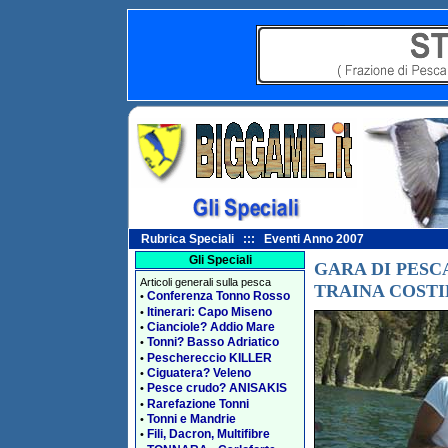
Rubrica Speciali ::: Eventi Anno 2007
Gli Speciali
GARA DI PESC
Articoli generali sulla pesca
TRAINA COSTI
Conferenza Tonno Rosso
•
Itinerari: Capo Miseno
•
Cianciole? Addio Mare
•
Tonni? Basso Adriatico
•
Peschereccio KILLER
•
Ciguatera? Veleno
•
Pesce crudo? ANISAKIS
•
Rarefazione Tonni
•
Tonni e Mandrie
•
Fili, Dacron, Multifibre
•