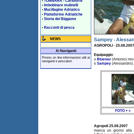
TONNARA - Carloforte
•
Imbobinare mulinelli
•
Mucillagine Adriatico
•
Piattaforme Adriatiche
•
Storia del Biggame
•
Racconti di pesca
•
NEWS
Sampey - Alessa
AGROPOLI - 25.08.200
Ai Naviganti
Equipaggio
:
Presto on line informazioni utili ai
o
Bluenav
(Antonio) mio
naviganti e pescatori
o
Sampey
(Alessandro).
FOTO + »
Agropoli 25.08.2007
manca un giorno alla g