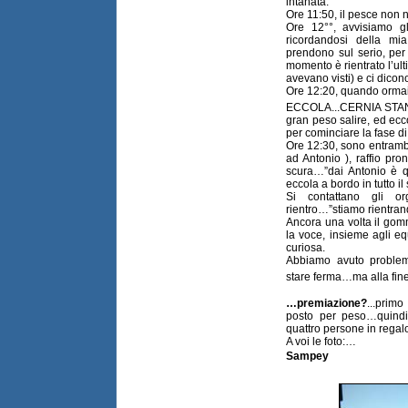
intanata.
Ore 11:50, il pesce non 
Ore 12°°, avvisiamo gl
ricordandosi della m
prendono sul serio, per
momento è rientrato l’ult
avevano visti) e ci dico
Ore 12:20, quando orma
ECCOLA...CERNIA STAN
gran peso salire, ed ecco
per cominciare la fase d
Ore 12:30, sono entrambi 
ad Antonio ), raffio pr
scura…”dai Antonio è qu
eccola a bordo in tutto i
Si contattano gli org
rientro…”stiamo rientrando
Ancora una volta il gom
la voce, insieme agli eq
curiosa.
Abbiamo avuto problem
stare ferma…ma alla fine è
…premiazione?
...prim
posto per peso…quind
quattro persone in regal
A voi le foto:…
Sampey