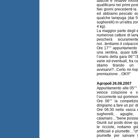
tattiche e relative mos
qualificarsi nei primi post
Nei giorni precedenti la
ed abbiamo pescato sia 
qualche lampuga (dai 500
sugherelli) in un'altra z
4 kg).
La maggior parte degli eq
numerose catture di lamp
pescherà sicuramente
noi...tentiamo il colpacc
Ore 17°° appuntamento c
una ventina, quasi tutt
l’orario della gara 06°°/
varie ed eventuali, tra
stiamo tirando un
avvisarvi?...Certo mi ri
premiazione…OK!!!”
Agropoli 26.08.2007
Appuntamento alle 05°° 
veloce colazione e s
l’occorrente sul gommon
Ore 06°° la competizi
dirigiamo a fare un po’ di
Ore 06:30 nella vasca 
sugherelli, agugl
calamaro…”bene possiam
Giunti sul posto dove q
le ricciole, notiamo 
artificiali e piumette…”c
piumette per salvare 