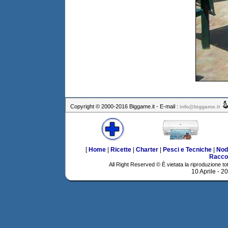
Copyright © 2000-2016 Biggame.it - E-mail :
info@biggame.it
[
Home
|
Ricette
|
Charter
|
Pesci e Tecniche
|
Nod
Racco
All Right Reserved © È vietata la riproduzione tot
10 Aprile - 