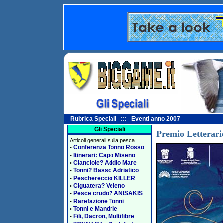
Rubrica Speciali ::: Eventi anno 2007
Gli Speciali
Premio Letterari
Articoli generali sulla pesca
Conferenza Tonno Rosso
•
Itinerari: Capo Miseno
•
Cianciole? Addio Mare
•
Tonni? Basso Adriatico
•
Peschereccio KILLER
•
Ciguatera? Veleno
•
Pesce crudo? ANISAKIS
•
Rarefazione Tonni
•
Tonni e Mandrie
•
Fili, Dacron, Multifibre
•