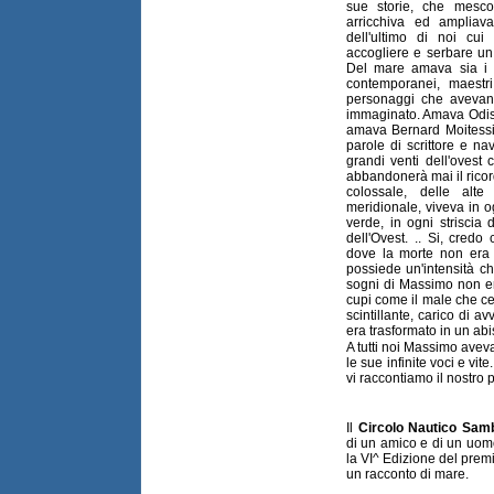
sue storie, che mesco
arricchiva ed ampliav
dell'ultimo di noi cu
accogliere e serbare un
Del mare amava sia i cl
contemporanei, maestri
personaggi che avevano
immaginato. Amava Odiss
amava Bernard Moitessi
parole di scrittore e n
grandi venti dell'ovest
abbandonerà mai il ricor
colossale, delle alte 
meridionale, viveva in o
verde, in ogni striscia 
dell'Ovest. .. Si, credo
dove la morte non era 
possiede un'intensità che
sogni di Massimo non era
cupi come il male che ce 
scintillante, carico di a
era trasformato in un abi
A tutti noi Massimo aveva
le sue infinite voci e vi
vi raccontiamo il nostro 
Il
Circolo Nautico Sam
di un amico e di un uo
la VI^ Edizione del pre
un racconto di mare.