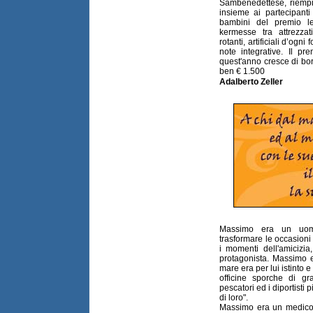
Sambenedettese, riempir
insieme ai partecipanti
bambini del premio let
kermesse tra attrezzat
rotanti, artificiali d’ogn
note integrative. Il pr
quest'anno cresce di bor
ben € 1.500
Adalberto Zeller
Massimo era un uom
trasformare le occasioni 
i momenti dell'amicizia
protagonista. Massimo e
mare era per lui istinto 
officine sporche di g
pescatori ed i diportisti
di loro".
Massimo era un medico 