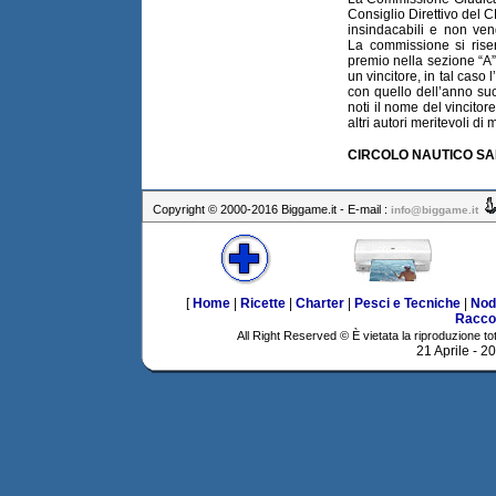
Consiglio Direttivo del
insindacabili e non ven
La commissione si riser
premio nella sezione “A”
un vincitore, in tal cas
con quello dell’anno suc
noti il nome del vincitor
altri autori meritevoli di
CIRCOLO NAUTICO S
Copyright © 2000-2016 Biggame.it - E-mail :
info@biggame.it
[
Home
|
Ricette
|
Charter
|
Pesci e Tecniche
|
Nod
Racco
All Right Reserved © È vietata la riproduzione tot
21 Aprile - 