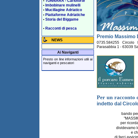
TONNARA - Carloforte
•
Imbobinare mulinelli
•
Mucillagine Adriatico
•
Piattaforme Adriatiche
•
Storia del Biggame
•
Racconti di pesca
•
Premio Massimo 
NEWS
0735.584255 Circolo 
Parasabbia 1 - 63039 Sa
Ai Naviganti
Presto on line informazioni utili ai
naviganti e pescatori
Per un racconto 
indetto dal Circ
bando per 
"MASSI
per ricord
dividevamo l
e c
di farci avvici