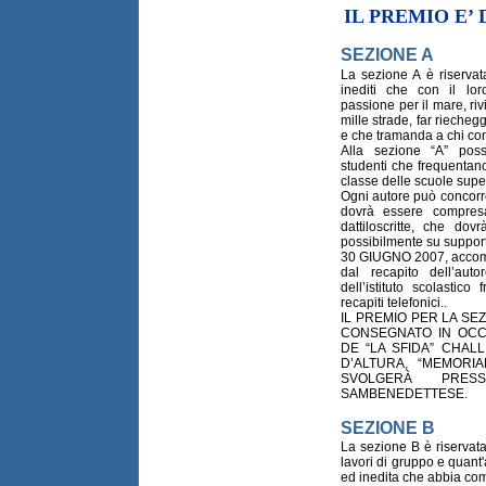
IL PREMIO E’ 
SEZIONE A
La sezione A è riservata
inediti che con il lo
passione per il mare, riv
mille strade, far riecheg
e che tramanda a chi con
Alla sezione “A” poss
studenti che frequentano
classe delle scuole super
Ogni autore può concorre
dovrà essere compresa
dattiloscritte, che dov
possibilmente su supporto
30 GIUGNO 2007, accomp
dal recapito dell’auto
dell’istituto scolastic
recapiti telefonici..
IL PREMIO PER LA SEZ
CONSEGNATO IN OCCA
DE “LA SFIDA” CHAL
D’ALTURA, “MEMORI
SVOLGERÀ PRES
SAMBENEDETTESE.
SEZIONE B
La sezione B è riservata 
lavori di gruppo e quant'
ed inedita che abbia com