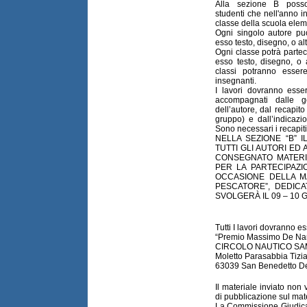
Alla sezione B posso
studenti che nell'anno i
classe della scuola elem
Ogni singolo autore pu
esso testo, disegno, o alt
Ogni classe potrà partec
esso testo, disegno, o a
classi potranno essere
insegnanti.
I lavori dovranno esse
accompagnati dalle ge
dell’autore, dal recapito
gruppo) e dall’indicazion
Sono necessari i recapiti 
NELLA SEZIONE “B” I
TUTTI GLI AUTORI ED
CONSEGNATO MATERIA
PER LA PARTECIPAZI
OCCASIONE DELLA MA
PESCATORE”, DEDICA
SVOLGERÀ IL 09 – 10 
Tutti I lavori dovranno es
“Premio Massimo De Nar
CIRCOLO NAUTICO S
Moletto Parasabbia Tizi
63039 San Benedetto De
Il materiale inviato non ve
di pubblicazione sul mate
La Commissione Giudica