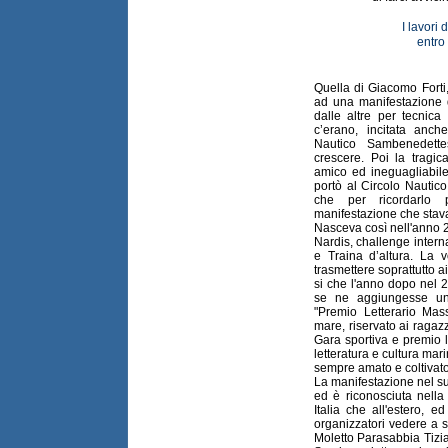
I lavori
entro 
Quella di Giacomo Forti,
ad una manifestazione d
dalle altre per tecnica
c’erano, incitata anc
Nautico Sambenedett
crescere. Poi la trag
amico ed ineguagliabil
portò al Circolo Nautico
che per ricordarlo 
manifestazione che stava
Nasceva così nell'anno 
Nardis, challenge intern
e Traina d’altura. La v
trasmettere soprattutto a
si che l'anno dopo nel 
se ne aggiungesse una
"Premio Letterario Ma
mare, riservato ai ragazz
Gara sportiva e premio l
letteratura e cultura ma
sempre amato e coltivato
La manifestazione nel su
ed è riconosciuta nella
Italia che all'estero, 
organizzatori vedere a se
Moletto Parasabbia Tizia