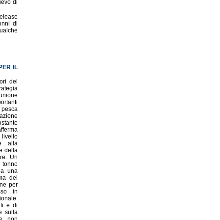
ievo di
release
onni di
qualche
ER IL
ori del
ategia
iunione
ortanti
a pesca
pazione
ostante
afferma
livello
e alla
e della
re. Un
l tonno
da una
ma dei
one per
sso in
ionale.
ti e di
e sulla
 e non