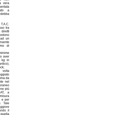
a vera
sentata
iato a
 debba
 T.A.C.
sso tra
diretti
siedono
e ad un
nsente
imo di
minime
po aver
0 kg in
ico),
ock;
volta
eggiato
nima da
te nel
poraneo
one più
CAT, a
 misura
i e per
e. Tale
ggiore
ando il
 quella