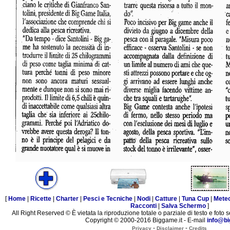
[
Home
|
Ricette
|
Charter
|
Pesci e Tecniche
|
Nodi
|
Catture
|
Tuna Cup
|
Mete
Racconti
|
Salva Schermo
]
All Right Reserved © È vietata la riproduzione totale o parziale di testo e foto s
Copyright © 2000-2016 Biggame.it - E-mail
info@bi
-
-
Privacy
Disclaimer
Credits