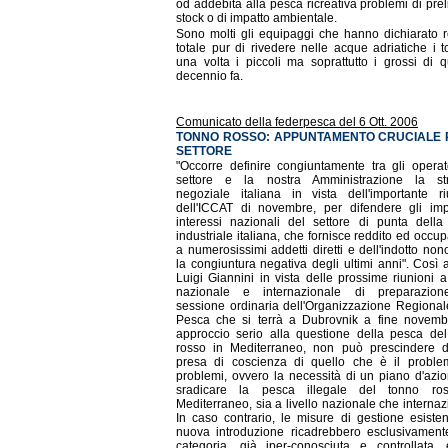
od addebita alla pesca ricreativa problemi di prel
stock o di impatto ambientale.
Sono molti gli equipaggi che hanno dichiarato 
totale pur di rivedere nelle acque adriatiche i t
una volta i piccoli ma soprattutto i grossi di 
decennio fa.
Comunicato della federpesca del 6 Ott. 2006
TONNO ROSSO: APPUNTAMENTO CRUCIALE P
SETTORE
"Occorre definire congiuntamente tra gli operat
settore e la nostra Amministrazione la str
negoziale italiana in vista dell'importante r
dell'ICCAT di novembre, per difendere gli imp
interessi nazionali del settore di punta dell
industriale italiana, che fornisce reddito ed occu
a numerosissimi addetti diretti e dell'indotto non
la congiuntura negativa degli ultimi anni". Così 
Luigi Giannini in vista delle prossime riunioni a 
nazionale e internazionale di preparazion
sessione ordinaria dell'Organizzazione Regional
Pesca che si terrà a Dubrovnik a fine novemb
approccio serio alla questione della pesca de
rosso in Mediterraneo, non può prescindere 
presa di coscienza di quello che è il proble
problemi, ovvero la necessità di un piano d'azi
sradicare la pesca illegale del tonno ro
Mediterraneo, sia a livello nazionale che internaz
In caso contrario, le misure di gestione esisten
nuova introduzione ricadrebbero esclusivament
categoria, già iper-conosciuta e controllata,