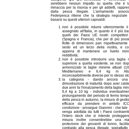
avrebbero nessun impatto su quella che è l
minaccia per la risorsa e per gli addetti, rappre
dalla pesca illegale. L'armamento assoc
Federpesca ritiene che la strategia negoziale
basarsi su questi ulteriori capisaldi:
non è possibile ridurre ulteriormente il
assegnato all'Italia, in quanto è il più ba
quelli dei Paesi UE nostri competitori 
(Spagna e Francia), che per di più pos
flotte di dimensioni pari rispettivament
sesto ed un terzo della nostra, e co
appena di mantenere un livello min
redditività;
non è possibile introdurre una taglia 
superiore a quella esistente, se non do
armonizzato le taglie minime attuali (1
Mediterraneo e 6,4 kg in Atlant
inconcepibilmente diverse per lo stesso st
la categoria - dando ancora una 
dimostrazione di maturità dopo aver cald
due anni fa l'innalzamento della taglia mi
6,4 kg a 10 kg - individua eventualmen
prolungamento del periodo di fermo tem
della pesca in autunno, la misura di gesti
efficace da prendere in ambito IC
condizione - prosegue Giannini - che tale
venga adottata da tutti i Paesi contraent
l'intero stock che si intende protegger
misura inoltre consentirebbe una ma
protezione dei giovanili di tonno, facilit
contrasto alla pesca illegale, soprattutto