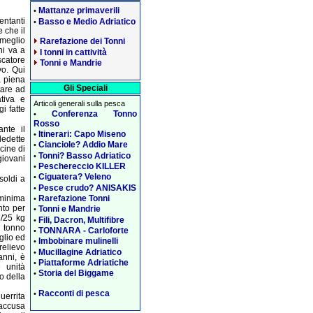
Mattanze primaverili
•
entanti
Basso e Medio Adriatico
•
 che il
 meglio
Rarefazione dei Tonni
hi va a
I tonni in cattività
scatore
Tonni e Mandrie
vo. Qui
a piena
Gli Speciali
tare ad
ativa e
Articoli generali sulla pesca
i fatte
Conferenza Tonno
•
Rosso
nte il
Itinerari: Capo Miseno
•
ledette
Cianciole? Addio Mare
•
cine di
Tonni? Basso Adriatico
•
giovani
Peschereccio KILLER
•
Ciguatera? Veleno
•
soldi a
Pesce crudo? ANISAKIS
•
Rarefazione Tonni
 minima
•
nto per
Tonni e Mandrie
•
3/25 kg
Fili, Dacron, Multifibre
•
l tonno
TONNARA - Carloforte
•
glio ed
Imbobinare mulinelli
•
relievo
Mucillagine Adriatico
•
anni, è
Piattaforme Adriatiche
•
 unità
Storia del Biggame
•
o della
Racconti di pesca
•
errita
 accusa