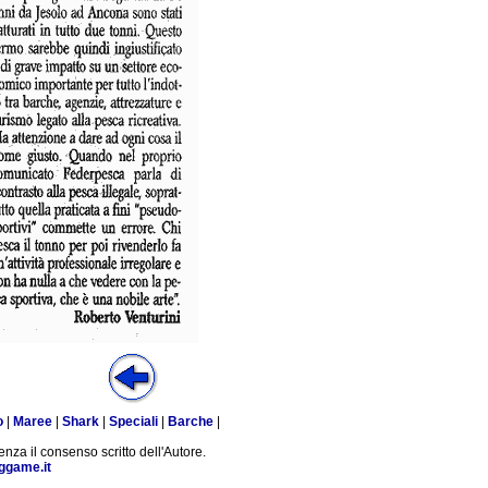
o
|
Maree
|
Shark
|
Speciali
|
Barche
|
enza il consenso scritto dell'Autore.
ggame.it