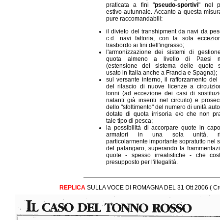
praticata a fini "
pseudo-sportivi
" nel p
estivo-autunnale. Accanto a questa misu
pure raccomandabili:
il divieto del transhipment da navi da pes
c.d. navi fattoria, con la sola eccezi
trasbordo ai fini dell'ingrasso;
l'armonizzazione dei sistemi di gestion
quota almeno a livello di Paesi 
(estensione del sistema delle quote s
usato in Italia anche a Francia e Spagna);
sul versante interno, il rafforzamento del
del rilascio di nuove licenze a circuizi
tonni (ad eccezione dei casi di sostituz
natanti già inseriti nel circuito) e prose
dello "sfoltimento" del numero di unità auto
dotate di quota irrisoria e/o che non pr
tale tipo di pesca;
la possibilità di accorpare quote in cap
armatori in una sola unità, rit
particolarmente importante sopratutto nel 
del palangaro, superando la frammentaz
quote - spesso irrealistiche - che cost
presupposto per l'illegalità.
REPLICA
SULLA VOCE DI ROMAGNA DEL 31 Ott 2006 ( Cron