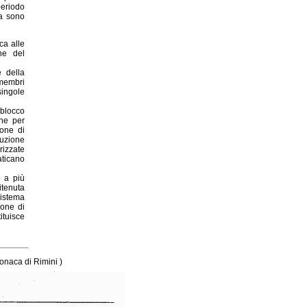
eriodo
ra sono
ca alle
one del
e della
membri
ingole
 blocco
one per
ione di
cuzione
rizzate
aticano
o a più
enuta
sistema
ione di
ituisce
aca di Rimini )