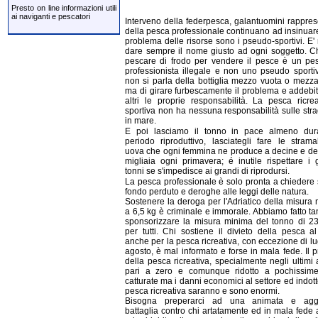
Presto on line informazioni utili
ai naviganti e pescatori
Interveno della federpesca, galantuomini rappres
della pesca professionale continuano ad insinuare
problema delle risorse sono i pseudo-sportivi. E'
dare sempre il nome giusto ad ogni soggetto. C
pescare di frodo per vendere il pesce è un pe
professionista illegale e non uno pseudo sporti
non si parla della bottiglia mezzo vuota o mezz
ma di girare furbescamente il problema e addebi
altri le proprie responsabilità. La pesca ricre
sportiva non ha nessuna responsabilità sulle strag
in mare.
E poi lasciamo il tonno in pace almeno dura
periodo riproduttivo, lasciategli fare le strama
uova che ogni femmina ne produce a decine e de
migliaia ogni primavera; é inutile rispettare i 
tonni se s'impedisce ai grandi di riprodursi.
La pesca professionale è solo pronta a chiedere 
fondo perduto e deroghe alle leggi delle natura.
Sostenere la deroga per l'Adriatico della misura
a 6,5 kg è criminale e immorale. Abbiamo fatto ta
sponsorizzare la misura minima del tonno di 2
per tutti. Chi sostiene il divieto della pesca a
anche per la pesca ricreativa, con eccezione di lu
agosto, è mal informato e forse in mala fede. Il p
della pesca ricreativa, specialmente negli ultimi 
pari a zero e comunque ridotto a pochissime
catturate ma i danni economici al settore ed indott
pesca ricreativa saranno e sono enormi.
Bisogna preperarci ad una animata e aggu
battaglia contro chi artatamente ed in mala fede