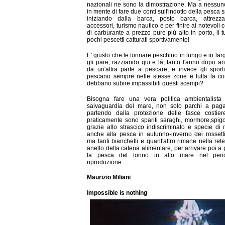
nazionali ne sono la dimostrazione. Ma a nessun
in mente di fare due conti sull'indotto della pesca s
iniziando dalla barca, posto barca, attrezz
accessori, turismo nautico e per finire ai notevoli
di carburante a prezzo pure più alto in porto, il t
pochi pescetti catturati sportivamente!
E' giusto che le tonnare peschino in lungo e in la
gli pare, razziando qui e là, tanto l'anno dopo a
da un'altra parte a pescare, e invece gli sporti
pescano sempre nelle stesse zone e tutta la co
debbano subire impassibili questi scempi?
Bisogna fare una vera politica ambientalista
salvaguardia del mare, non solo parchi a pag
partendo dalla protezione delle fasce costie
praticamente sono spariti saraghi, mormore,spigo
grazie allo strascico indiscriminato e specie di 
anche alla pesca in autunno-inverno dei rossetti
ma tanti bianchetti e quant'altro rimane nella ret
anello della catena alimentare, per arrivare poi a 
la pesca del tonno in alto mare nel peri
riproduzione.
Maurizio Miliani
Impossible is nothing