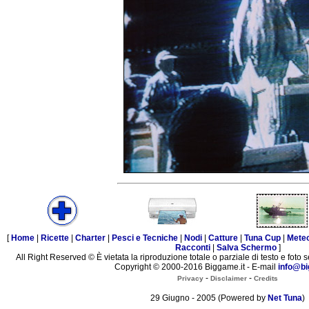
[
Home
|
Ricette
|
Charter
|
Pesci e Tecniche
|
Nodi
|
Catture
|
Tuna Cup
|
Mete
Racconti
|
Salva Schermo
]
All Right Reserved © È vietata la riproduzione totale o parziale di testo e foto s
Copyright © 2000-2016 Biggame.it - E-mail
info@bi
-
-
Privacy
Disclaimer
Credits
29 Giugno - 2005 (Powered by
Net Tuna
)