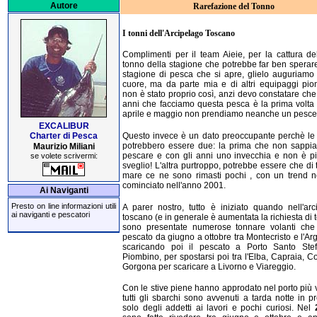
Autore
Rarefazione del Tonno
I tonni dell'Arcipelago Toscano
Complimenti per il team Aieie, per la cattura de
tonno della stagione che potrebbe far ben sperare
stagione di pesca che si apre, glielo auguriamo d
cuore, ma da parte mia e di altri equipaggi pio
non è stato proprio così, anzi devo constatare che 
anni che facciamo questa pesca è la prima volta 
aprile e maggio non prendiamo neanche un pesce
EXCALIBUR
Charter di Pesca
Questo invece è un dato preoccupante perchè le 
potrebbero essere due: la prima che non sappi
Maurizio Miliani
pescare e con gli anni uno invecchia e non è pi
se volete scrivermi:
sveglio! L'altra purtroppo, potrebbe essere che di 
mare ce ne sono rimasti pochi , con un trend n
cominciato nell'anno 2001.
Ai Naviganti
Presto on line informazioni utili
A parer nostro, tutto è iniziato quando nell'arc
ai naviganti e pescatori
toscano (e in generale è aumentata la richiesta di t
sono presentate numerose tonnare volanti ch
pescato da giugno a ottobre tra Montecristo e l'Ar
scaricando poi il pescato a Porto Santo Ste
Piombino, per spostarsi poi tra l'Elba, Capraia, C
Gorgona per scaricare a Livorno e Viareggio.
Con le stive piene hanno approdato nel porto più 
tutti gli sbarchi sono avvenuti a tarda notte in 
solo degli addetti ai lavori e pochi curiosi. Nel