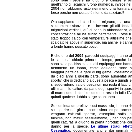
sono fatte rivedere tra giugno e ottobre e a
quell'anno gli scarichi furono numerosi, invece ne
2004 non abbiamo visto nemmeno una tonnara v
forse perchè non c'era più niente da razziare!!
Ora sappiamo tutti che i tonni migrano, ma una 
sicuramente stanziale e in inverno gli alti fondal
migrazioni verticali, quì ci sono in abbondanza, q
concentrazione ne ha subito certamente. Forse il
stato troppo caldo con temperature altissime ch
scaldato le acque in superficie, ma anche le cann
a fondo hanno pescato poco.
E che dire del
2004
, parecchi equipaggi hanno at
le canne al chiodo prima del tempo, perchè le 
sono state pochissime e molti equipaggi non hann
nemmeno un tonno, come deludenti sono st
maggior parte delle gare di big game. Possiamo d
da dieci anni a questa parte, sono aumentati an
sportivi che si dedicano a questa pesca e quindi le
si suddividono tra più pescatori, ma resta il fatto c
ultimi anni le catture da parte degli sportivi in quest
di mare sono diminuite come del resto in tutto l'Ad
quindi qualche dubbio sorge spontaneo.
Se continua un prelievo così massiccio, il tonno ri
scomparire nel giro di pochissimo tempo, anche
vengono catturati spesso, esemplari sotto la
minima, non maturi sessualmente, , per non par
quelli catturati a giugno in piena riproduzione c
danno per la specie.
Le ultime stragi effet
Cesenatico
, documentate anche dai giornali l