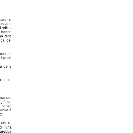
are, si
ressano
relitto,
i hanno
o tanti
ica del
fanno le
 davanti
i delle
 le tre
numero
 giù sul
ra senza
e dove é
o .
 reti su
 di una
arebbe