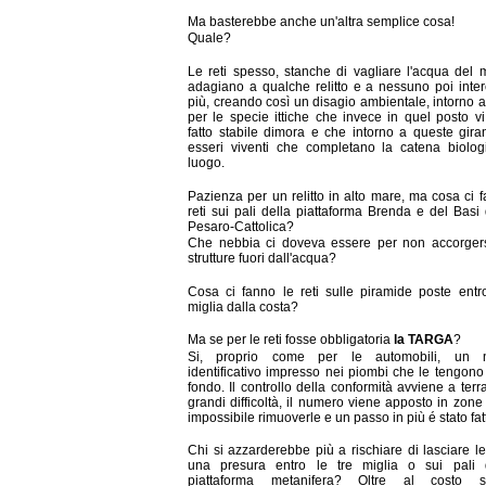
Ma basterebbe anche un'altra semplice cosa!
Quale?
Le reti spesso, stanche di vagliare l'acqua del m
adagiano a qualche relitto e a nessuno poi inte
più, creando così un disagio ambientale, intorno al 
per le specie ittiche che invece in quel posto v
fatto stabile dimora e che intorno a queste giran
esseri viventi che completano la catena biolog
luogo.
Pazienza per un relitto in alto mare, ma cosa ci 
reti sui pali della piattaforma Brenda e del Basi
Pesaro-Cattolica?
Che nebbia ci doveva essere per non accorgers
strutture fuori dall'acqua?
Cosa ci fanno le reti sulle piramide poste entro
miglia dalla costa?
Ma se per le reti fosse obbligatoria
la TARGA
?
Si, proprio come per le automobili, un 
identificativo impresso nei piombi che le tengono
fondo. Il controllo della conformità avviene a ter
grandi difficoltà, il numero viene apposto in zon
impossibile rimuoverle e un passo in più é stato fatt
Chi si azzarderebbe più a rischiare di lasciare le
una presura entro le tre miglia o sui pali
piattaforma metanifera? Oltre al costo s