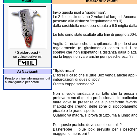
Autore
Distanze delle volanti
Invio questa mail a "spiderman".
Le 2 foto testimoniano 2 volanti al largo di Ancon
pescano alla distanza "regolamentare"(!!!)
dalla cosiddetta monoboa situata a 6.5 miglia dalla
Le foto sono state scattate alla fine di giugno 2004.
Voglio far notare che la capitaneria di porto si a
regolarmente (e giustamente) contro tutti i pe
sportivi che non rispettano la distanza dalla piatta
Spidercoast
*
*
ma la legge non vale anche per i pescherecci ?? !!
se volete scrivermi:
"Spiderman"
Ai Naviganti
E' forse il caso che il Blue Box venga anche appl
Presto on line informazioni utili
imbarcazioni di questo tipo?
ai naviganti e pescatori
O crea troppo scomodo?
Non si vuole sindacare sul fatto che la pesca s
preleva meno di quella professionale, in particola
mare dove la presenza delle piattaforme favoris
l'habitat che creano, delle zone di ripopolamento
piccole e le grandi specie.
Quando va magra, si prova di tutto, ma a lungo anda
Per queste pratiche dove sono i controlli?
Basterebbe il blue box previsto per i pescher
maggiori dimensioni !