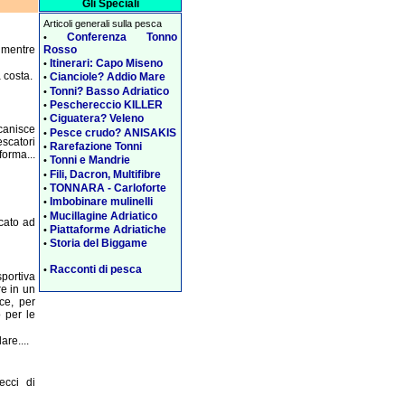
Gli Speciali
Articoli generali sulla pesca
Conferenza Tonno
•
a mentre
Rosso
Itinerari: Capo Miseno
•
 costa.
Cianciole? Addio Mare
•
Tonni? Basso Adriatico
•
Peschereccio KILLER
•
Ciguatera? Veleno
•
ccanisce
Pesce crudo? ANISAKIS
•
scatori
Rarefazione Tonni
•
forma...
Tonni e Mandrie
•
Fili, Dacron, Multifibre
•
TONNARA - Carloforte
•
Imbobinare mulinelli
•
Mucillagine Adriatico
•
icato ad
Piattaforme Adriatiche
•
Storia del Biggame
•
Racconti di pesca
•
portiva
re in un
ce, per
 per le
re....
ecci di