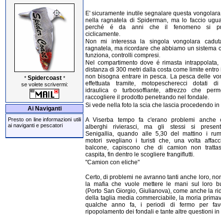
E' sicuramente inutile segnalare questa vongolara
nella ragnatela di Spiderman, ma lo faccio ugu
perché é da anni che il fenomeno si pr
ciclicamente.
Non mi interessa la singola vongolara cadut
ragnatela, ma ricordare che abbiamo un sistema 
funziona, controlli compresi.
Nel compartimento dove é rimasta intrappolata, 
distanza di 300 metri dalla costa come limite entro 
non bisogna entrare in pesca. La pesca delle vo
Spidercoast
*
*
effettuata tramite, motopescherecci dotati d
se volete scrivermi:
idraulica o turbosoffiante, attrezzo che perm
raccogliere il prodotto penetrando nel fondale.
Si vede nella foto la scia che lascia procedendo in 
Ai Naviganti
A Viserba tempo fa c'erano problemi anche 
Presto on line informazioni utili
ai naviganti e pescatori
alberghi rivierasci, ma gli stessi si prese
Senigallia, quando alle 5,30 del mattino i rum
motori svegliano i turisti che, una volta affacci
balcone, capiscono che di camion non trattasi
caspita, fin dentro le scogliere frangiflutti.
"Camion con eliche"
Certo, di problemi ne avranno tanti anche loro, no
la mafia che vuole mettere le mani sul loro b
(Porto San Giorgio, Giulianova), come anche la ri
della taglia media commerciabile, la moria primav
qualche anno fa, i periodi di fermo per favo
ripopolamento dei fondali e tante altre questioni in 