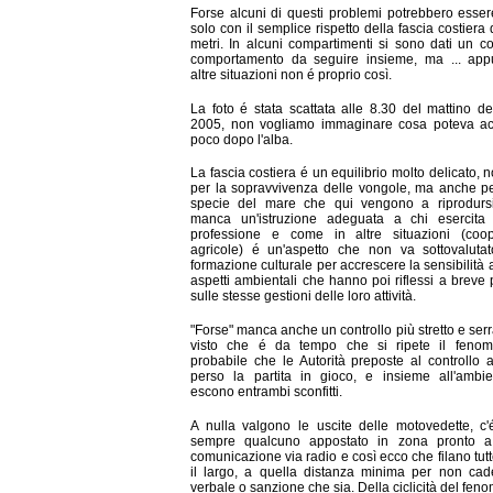
Forse alcuni di questi problemi potrebbero essere
solo con il semplice rispetto della fascia costiera
metri. In alcuni compartimenti si sono dati un co
comportamento da seguire insieme, ma ... app
altre situazioni non é proprio così.
La foto é stata scattata alle 8.30 del mattino del
2005, non vogliamo immaginare cosa poteva a
poco dopo l'alba.
La fascia costiera é un equilibrio molto delicato, 
per la sopravvivenza delle vongole, ma anche pe
specie del mare che qui vengono a riprodursi
manca un'istruzione adeguata a chi esercita
professione e come in altre situazioni (coop
agricole) é un'aspetto che non va sottovaluta
formazione culturale per accrescere la sensibilità 
aspetti ambientali che hanno poi riflessi a breve
sulle stesse gestioni delle loro attività.
"Forse" manca anche un controllo più stretto e ser
visto che é da tempo che si ripete il feno
probabile che le Autorità preposte al controllo 
perso la partita in gioco, e insieme all'ambi
escono entrambi sconfitti.
A nulla valgono le uscite delle motovedette, c'é 
sempre qualcuno appostato in zona pronto a
comunicazione via radio e così ecco che filano tut
il largo, a quella distanza minima per non cad
verbale o sanzione che sia. Della ciclicità del fen