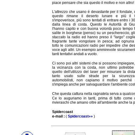
piace pensare che sia questo il motivo e non altro!
L'attrezzo che usano é devastante per il fondale, 
questo rimane il deserto lunare e più il f
s'impoverisce, più sono tentati di entrare entro i 3
dalla linea di costa. Questo le Autorità di Giu
l'hanno capito e con buona volontà poco tempo 
salite in borghese (penso) su un peschereccio, gl
staccato la radio ed hanno preso il "largo" cogli
fragrante tante vongolare in pesca; ad ognun
tolto le comunicazioni radio per impedire che des
voce agli altri. Un esempio ammirevole sicuramen
tanti tentativi andati a vuoto.
Ci sono poi altri sistemi che si possono impiegare,
la vicinanza con la costa, non ultimo potrebbe
quello dell'utilizzo del laser per misurare la dist
tanto usato sulle strade per la sicurezza
automobilisti, non capiamo il motivo perché
s'impiega anche per salvaguardare l'ambiente cost
Che questa cattura nella ragnatela serva a qualco
Ce lo auguriamo in tanti, prima di tutto come ci
rivieraschi che amano oltre all'ambiente anche la 
Spidercoast
e-mail :
(
Spidercoast»»
)