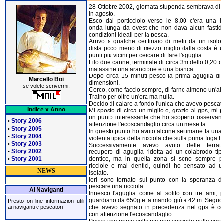
28 Ottobre 2002, giornata stupenda sembrava di
in agosto.
Esco dal porticciolo verso le 8,00 c'era una 
onda lunga da ovest che non dava alcun fastid
condizioni ideali per la pesca.
Arrivo a qualche centinaio di metri da un isolo
dista poco meno di mezzo miglio dalla costa è 
punti più vicini per cercare di fare l'aguglia.
Filo due canne, terminale di circa 3m dello 0,20
matassine una arancione e una bianca.
Dopo circa 15 minuti pesco la prima aguglia d
Marcello Boi
dimensioni.
se volete scrivermi:
Cerco, come faccio sempre, di farne almeno un'al
Traino per oltre un'ora ma nulla.
Decido di calare a fondo l'unica che avevo pesca
Indice x Anno
Mi sposto di circa un miglio e, grazie al gps, mi 
un punto interessante che ho scoperto osserva
Story 2006
•
attenzione l'ecoscandaglio circa un mese fa.
Story 2005
•
In questo punto ho avuto alcune settimane fa una
Story 2004
•
violenta tipica della ricciola che sulla prima fuga h
Story 2003
•
Successivamente avevo avuto delle ferra
Story 2002
•
recupero di aguglia ridotta ad un colabrodo tip
Story 2001
dentice, ma in quella zona si sono sempre 
•
ricciole e mai dentici, quindi ho pensato ad u
NEWS
isolato.
Ieri sono tornato sul punto con la speranza d
pescare una ricciola.
Ai Naviganti
Innesco l'aguglia come al solito con tre ami,
guardiano da 650g e la mando giù a 42 m. Seguo 
Presto on line informazioni utili
ai naviganti e pescatori
che avevo segnato in precedenza nel gps è co
con attenzione l'ecoscandaglio.