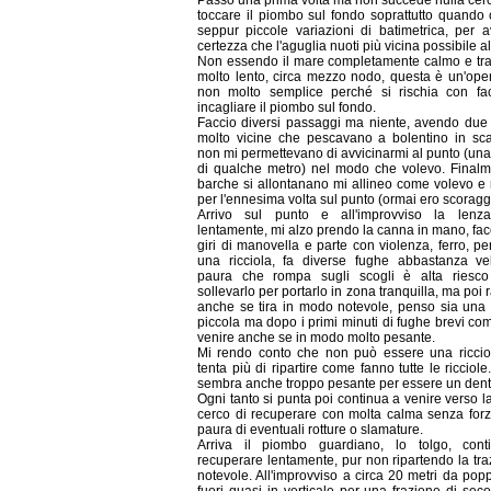
Passo una prima volta ma non succede nulla cerco
toccare il piombo sul fondo soprattutto quando 
seppur piccole variazioni di batimetrica, per a
certezza che l'aguglia nuoti più vicina possibile a
Non essendo il mare completamente calmo e tr
molto lento, circa mezzo nodo, questa è un'ope
non molto semplice perché si rischia con faci
incagliare il piombo sul fondo.
Faccio diversi passaggi ma niente, avendo due
molto vicine che pescavano a bolentino in sca
non mi permettevano di avvicinarmi al punto (una 
di qualche metro) nel modo che volevo. Finalm
barche si allontanano mi allineo come volevo e 
per l'ennesima volta sul punto (ormai ero scoragg
Arrivo sul punto e all'improvviso la lenz
lentamente, mi alzo prendo la canna in mano, fac
giri di manovella e parte con violenza, ferro, p
una ricciola, fa diverse fughe abbastanza vel
paura che rompa sugli scogli è alta riesc
sollevarlo per portarlo in zona tranquilla, ma poi r
anche se tira in modo notevole, penso sia una r
piccola ma dopo i primi minuti di fughe brevi co
venire anche se in modo molto pesante.
Mi rendo conto che non può essere una riccio
tenta più di ripartire come fanno tutte le ricciol
sembra anche troppo pesante per essere un dent
Ogni tanto si punta poi continua a venire verso l
cerco di recuperare con molta calma senza forz
paura di eventuali rotture o slamature.
Arriva il piombo guardiano, lo tolgo, con
recuperare lentamente, pur non ripartendo la tra
notevole. All'improvviso a circa 20 metri da pop