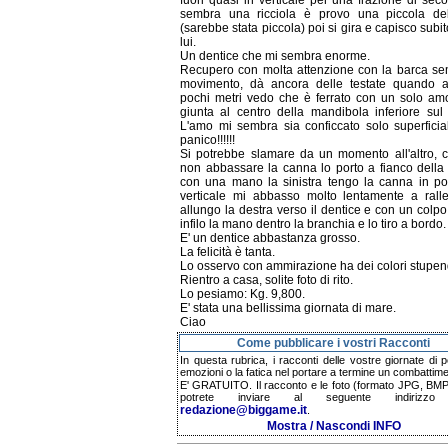
fuori quasi in verticale per una frazione di sec
sembra una ricciola è provo una piccola de
(sarebbe stata piccola) poi si gira e capisco subi
lui.
Un dentice che mi sembra enorme.
Recupero con molta attenzione con la barca se
movimento, dà ancora delle testate quando a
pochi metri vedo che è ferrato con un solo am
giunta al centro della mandibola inferiore sul 
L'amo mi sembra sia conficcato solo superficia
panico!!!!!!
Si potrebbe slamare da un momento all'altro, c
non abbassare la canna lo porto a fianco della
con una mano la sinistra tengo la canna in po
verticale mi abbasso molto lentamente a ralle
allungo la destra verso il dentice e con un colp
infilo la mano dentro la branchia e lo tiro a bordo.
E' un dentice abbastanza grosso.
La felicità è tanta.
Lo osservo con ammirazione ha dei colori stupen
Rientro a casa, solite foto di rito.
Lo pesiamo: Kg. 9,800.
E' stata una bellissima giornata di mare.
Ciao
Come pubblicare i vostri Racconti
In questa rubrica, i racconti delle vostre giornate di 
emozioni o la fatica nel portare a termine un combattime
E' GRATUITO. Il racconto e le foto (formato JPG, BMP,
potrete inviare al seguente indirizzo 
redazione@biggame.it
.
Mostra / Nascondi INFO