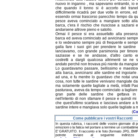
nuovo in inganno , ma sapevamo entrambi, io e
che quando il tonno si è accorto del trane
difficilmente ricadrà per due volte in errore, ed 
essendo ormai trascorso parecchio tempo da qu
pesce aveva cominciato a mangiare sotto alla
barca, c'era il rischio che riuscisse a saziarsi 
andarsene altrove pieno e satollo.
Ormai il pesce si era assuefatto alla presenz
barca ed aveva cominciato ad avvicinarsi sempre
e lo vedevamo sempre più di frequente e sempr
galla fare i suoi giri per prendere le sardine 
lanciavamo, con grande parsimonia per timore
saziasse e se ne andasse, d'altro canto e
costretti a dargli qualcosa altrimenti se ne 
andato perché non trovava più niente da mangiar
Lo guardavamo passare, bellissimo e maestoso
alla barca, avvicinarsi alle sardine ed ingoiarl
ad una, e fu mentre lo guardavo che notai una
cosa, non tutte le sardine venivano mangiate da
ma solamente quelle tagliate a metà, infatti Pao
pasturava, aveva da tempo cominciato a tagliare
gran parte delle sardine che gettava in
nell'intento di non sfamare il pesce e quindi mi
che quest'ultimo scartava e lasciava andare a f
sardine intere e mangiava solo quelle tagliate a 
(
Co
Come pubblicare i vostri Racconti
In questa rubrica, i racconti delle vostre giornate di 
emozioni o la fatica nel portare a termine un combattime
E' GRATUITO. Il racconto e le foto (formato JPG, BMP,
potrete inviare al seguente indirizzo 