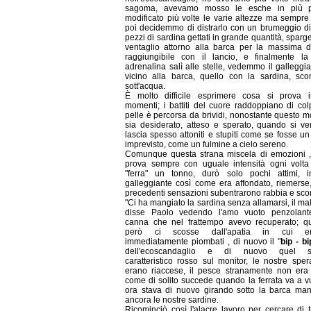
sagoma, avevamo mosso le esche in più p
modificato più volte le varie altezze ma sempre 
poi decidemmo di distrarlo con un brumeggio di 
pezzi di sardina gettati in grande quantità, sparg
ventaglio attorno alla barca per la massima d
raggiungibile con il lancio, e finalmente la
adrenalina salì alle stelle, vedemmo il galleggi
vicino alla barca, quello con la sardina, sco
sott'acqua.
È molto difficile esprimere cosa si prova 
momenti; i battiti del cuore raddoppiano di col
pelle è percorsa da brividi, nonostante questo 
sia desiderato, atteso e sperato, quando si veri
lascia spesso attoniti e stupiti come se fosse u
imprevisto, come un fulmine a cielo sereno.
Comunque questa strana miscela di emozioni ,
prova sempre con uguale intensità ogni volta
"ferra" un tonno, durò solo pochi attimi, inf
galleggiante così come era affondato, riemerse,
precedenti sensazioni subentrarono rabbia e scon
"Ci ha mangiato la sardina senza allamarsi, il ma
disse Paolo vedendo l'amo vuoto penzolant
canna che nel frattempo avevo recuperato; q
però ci scosse dall'apatia in cui e
immediatamente piombati , di nuovo il "
bip - bi
dell'ecoscandaglio e di nuovo quel s
caratteristico rosso sul monitor, le nostre sper
erano riaccese, il pesce stranamente non era 
come di solito succede quando la ferrata va a v
ora stava di nuovo girando sotto la barca ma
ancora le nostre sardine.
Ricominciò così l'alacre lavoro per cercare di t