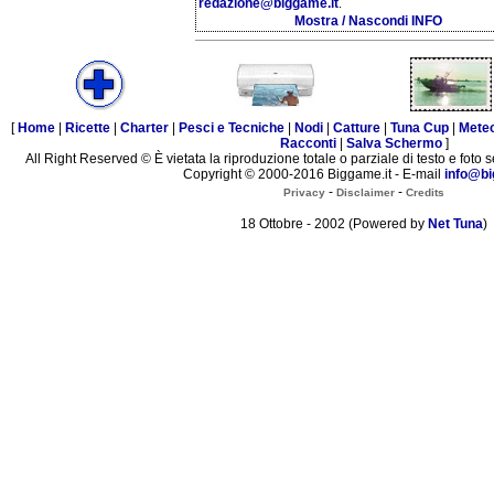
redazione@biggame.it
.
Mostra / Nascondi INFO
[
Home
|
Ricette
|
Charter
|
Pesci e Tecniche
|
Nodi
|
Catture
|
Tuna Cup
|
Mete
Racconti
|
Salva Schermo
]
All Right Reserved © È vietata la riproduzione totale o parziale di testo e foto s
Copyright © 2000-2016 Biggame.it - E-mail
info@bi
-
-
Privacy
Disclaimer
Credits
18 Ottobre - 2002 (Powered by
Net Tuna
)