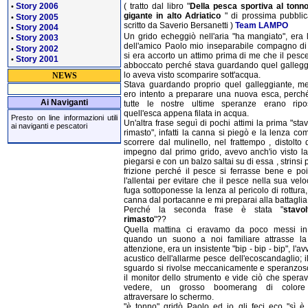
Story 2006
( tratto dal libro "
Della pesca sportiva al tonn
•
gigante in alto Adriatico
" di prossima pubblic
Story 2005
•
scritto da Saverio Bersanetti )
Team LAMPO
Story 2004
•
Un grido echeggiò nell'aria "ha mangiato", era 
Story 2003
•
dell'amico Paolo mio inseparabile compagno di
Story 2002
•
si era accorto un attimo prima di me che il pesc
Story 2001
•
abboccato perché stava guardando quel gallegg
lo aveva visto scomparire sott'acqua.
NEWS
Stava guardando proprio quel galleggiante, me
ero intento a preparare una nuova esca, perch
Ai Naviganti
tutte le nostre ultime speranze erano rip
quell'esca appena filata in acqua.
Presto on line informazioni utili
Un'altra frase seguì di pochi attimi la prima "stav
ai naviganti e pescatori
rimasto", infatti la canna si piegò e la lenza co
scorrere dal mulinello, nel frattempo , distolto
impegno dal primo grido, avevo anch'io visto l
piegarsi e con un balzo saltai su di essa , strinsi 
frizione perché il pesce si ferrasse bene e poi
l'allentai per evitare che il pesce nella sua vel
fuga sottoponesse la lenza al pericolo di rottura, 
canna dal portacanne e mi preparai alla battaglia
Perché la seconda frase è stata "
stavo
rimasto
"??
Quella mattina ci eravamo da poco messi i
quando un suono a noi familiare attrasse la
attenzione, era un insistente "bip - bip - bip", l'av
acustico dell'allarme pesce dell'ecoscandaglio; i
sguardo si rivolse meccanicamente e speranzos
il monitor dello strumento e vide ciò che spera
vedere, un grosso boomerang di colore
attraversare lo schermo.
"è tonno" gridò Paolo ed io gli feci eco "sì è 