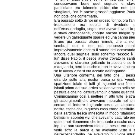
conoscevamo bene quel segnale e stavo
particolare era talmente nitido che non p
sbagliarci, "ed è anche grosso" aggiunse Paol
non potei che confermarlo.
Era passato sotto di noi un grosso tonno, ora l'an
trepidazione era quella di rivederlo p
nell'ecoscandaglio, segno che aveva trovato la 
e stava cibandosene, oppure ancora meglio qu
vedere un galleggiante sparire ed una canna pieg
Erano già passati alcuni minuti, che a no
sembrati ore, e non era successo nien
improvvisamente ancora il suono dell'ecoscanda
ancora quel segnale sullo schermo "
eccolo è
lui
" disse Paolo, il pesce aveva trovato le sard
avevamo e stavamo gettando in acqua e se l
mangiando, però le esche o non le aveva ancora 
se le aveva viste si era accorto dell'inganno.
Una ulteriore conferma del fatto che il pesc
girando sotto alla nostra barca ci era venut
sparizione totale di tutti gli sgombri che fino 
istanti prima del suo arrivo stazionavano nella sc
pastura e che noi catturavamo in grande quantità
Cominciammo così a mettere in atto tutte le stra
gli accorgimenti che avevamo imparato nel te
cercare di indurre il grande pesce ad abbocca
nostre esche che in questo caso erano costituite
bella sardina fresca innescata in modo "standard
bellissimi sgombri vivi che avevamo catturato po
quindi noi ritenemmo che in quanto a esche era
top, ma non succedeva niente, il pesce era pass
volte sotto la barca e ne avevamo visto il 
nell'ecoscandaglio, ne avevamo più volte intrav