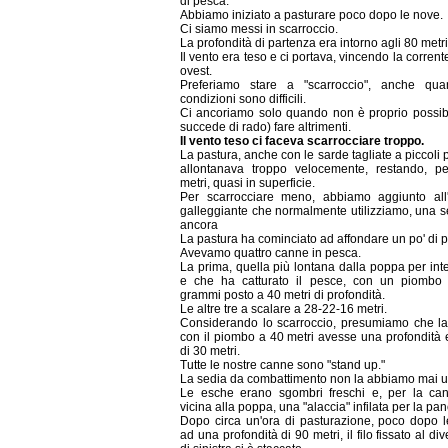
di pesca.
Abbiamo iniziato a pasturare poco dopo le nove.
Ci siamo messi in scarroccio.
La profondità di partenza era intorno agli 80 metri
Il vento era teso e ci portava, vincendo la corrent
ovest.
Preferiamo stare a "scarroccio", anche qu
condizioni sono difficili.
Ci ancoriamo solo quando non è proprio possib
succede di rado) fare altrimenti.
Il vento teso ci faceva scarrocciare troppo.
La pastura, anche con le sarde tagliate a piccoli p
allontanava troppo velocemente, restando, pe
metri, quasi in superficie.
Per scarrocciare meno, abbiamo aggiunto all
galleggiante che normalmente utilizziamo, una 
ancora
La pastura ha cominciato ad affondare un po' di p
Avevamo quattro canne in pesca.
La prima, quella più lontana dalla poppa per int
e che ha catturato il pesce, con un piombo
grammi posto a 40 metri di profondità.
Le altre tre a scalare a 28-22-16 metri.
Considerando lo scarroccio, presumiamo che l
con il piombo a 40 metri avesse una profondità e
di 30 metri.
Tutte le nostre canne sono "stand up."
La sedia da combattimento non la abbiamo mai u
Le esche erano sgombri freschi e, per la ca
vicina alla poppa, una "alaccia" infilata per la pan
Dopo circa un'ora di pasturazione, poco dopo le
ad una profondità di 90 metri, il filo fissato al di