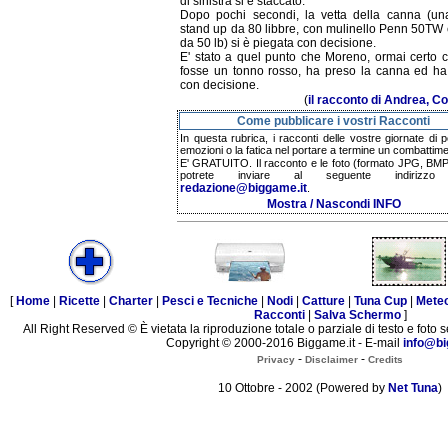
di sinistra si è staccato.
Dopo pochi secondi, la vetta della canna (u
stand up da 80 libbre, con mulinello Penn 50TW 
da 50 lb) si è piegata con decisione.
E' stato a quel punto che Moreno, ormai certo 
fosse un tonno rosso, ha preso la canna ed ha 
con decisione.
(
il racconto di Andrea, C
Come pubblicare i vostri Racconti
In questa rubrica, i racconti delle vostre giornate di 
emozioni o la fatica nel portare a termine un combattime
E' GRATUITO. Il racconto e le foto (formato JPG, BMP,
potrete inviare al seguente indirizzo 
redazione@biggame.it
.
Mostra / Nascondi INFO
[
Home
|
Ricette
|
Charter
|
Pesci e Tecniche
|
Nodi
|
Catture
|
Tuna Cup
|
Mete
Racconti
|
Salva Schermo
]
All Right Reserved © È vietata la riproduzione totale o parziale di testo e foto s
Copyright © 2000-2016 Biggame.it - E-mail
info@bi
-
-
Privacy
Disclaimer
Credits
10 Ottobre - 2002 (Powered by
Net Tuna
)