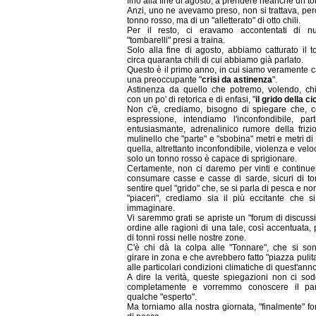
fino alla fine di agosto, a prendere neanche un t
Anzi, uno ne avevamo preso, non si trattava, per
tonno rosso, ma di un "alletterato" di otto chili.
Per il resto, ci eravamo accontentati di n
"tombarelli" presi a traina.
Solo alla fine di agosto, abbiamo catturato il t
circa quaranta chili di cui abbiamo già parlato.
Questo è il primo anno, in cui siamo veramente c
una preoccupante "
crisi da astinenza
".
Astinenza da quello che potremo, volendo, ch
con un po' di retorica e di enfasi, "
il grido della ci
Non c'è, crediamo, bisogno di spiegare che, c
espressione, intendiamo l'inconfondibile, parti
entusiasmante, adrenalinico rumore della frizi
mulinello che "parte" e "sbobina" metri e metri di 
quella, altrettanto inconfondibile, violenza e velo
solo un tonno rosso è capace di sprigionare.
Certamente, non ci daremo per vinti e continu
consumare casse e casse di sarde, sicuri di to
sentire quel "grido" che, se si parla di pesca e non 
"piaceri", crediamo sia il più eccitante che s
immaginare.
Vi saremmo grati se apriste un "forum di discuss
ordine alle ragioni di una tale, così accentuata,
di tonni rossi nelle nostre zone.
C'è chi dà la colpa alle "Tonnare", che si son
girare in zona e che avrebbero fatto "piazza pulita
alle particolari condizioni climatiche di quest'anno
A dire la verità, queste spiegazioni non ci sod
completamente e vorremmo conoscere il par
qualche "esperto".
Ma torniamo alla nostra giornata, "finalmente" fo