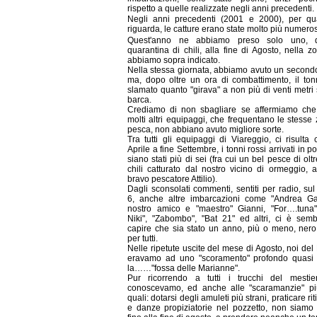
rispetto a quelle realizzate negli anni precedenti.
Negli anni precedenti (2001 e 2000), per qu
riguarda, le catture erano state molto più numero
Quest'anno ne abbiamo preso solo uno, 
quarantina di chili, alla fine di Agosto, nella 
abbiamo sopra indicato.
Nella stessa giornata, abbiamo avuto un secondo 
ma, dopo oltre un ora di combattimento, il ton
slamato quanto "girava" a non più di venti metri 
barca.
Crediamo di non sbagliare se affermiamo ch
molti altri equipaggi, che frequentano le stesse
pesca, non abbiano avuto migliore sorte.
Tra tutti gli equipaggi di Viareggio, ci risulta
Aprile a fine Settembre, i tonni rossi arrivati in p
siano stati più di sei (fra cui un bel pesce di olt
chili catturato dal nostro vicino di ormeggio, 
bravo pescatore Attilio).
Dagli sconsolati commenti, sentiti per radio, su
6, anche altre imbarcazioni come "Andrea Gai
nostro amico e "maestro" Gianni, "For….tuna",
Niki", "Zabombo", "Bat 21" ed altri, ci è semb
capire che sia stato un anno, più o meno, nero
per tutti.
Nelle ripetute uscite del mese di Agosto, noi del 
eravamo ad uno "scoramento" profondo quasi
la……"fossa delle Marianne".
Pur ricorrendo a tutti i trucchi del mesti
conoscevamo, ed anche alle "scaramanzie" pi
quali: dotarsi degli amuleti più strani, praticare rit
e danze propiziatorie nel pozzetto, non siamo ri