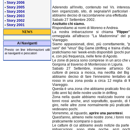
Story 2006
•
Story 2005
Aderendo all'invito, contenuto nel Vs. interess
•
ben organizzato, sito, di segnalarVi particolari 
Story 2004
•
abbiamo deciso di raccontarvene una effettuata
Story 2003
•
Sabato 27 Settembre 2002.
Story 2002
•
Anzitutto chi siamo.
Story 2001
•
Rispondiamo ai nomi di Moreno e Andrea.
La nostra imbarcazione si chiama "
Flipper
NEWS
ormeggiata all'attracco "La Madonnina" del p
Viareggio.
Ai Naviganti
Siamo appassionati, direi, più correttamente, "p
sani" del "virus" Big Game (drifting e traina d'alt
Presto on line informazioni utili
pratichiamo nei 'week-ends disponibili (pochi pu
ai naviganti e pescatori
e, con più frequenza, nelle ferie di Agosto.
Le zone di pesca sono comprese in un arco che v
Gorgona al traverso di Monterosso in Liguria.
Sabato 27 Settembre, insieme all'amico Gi
cultore di pesca a mosca, ma neofita del Bi
abbiamo deciso di fare l'ennesimo tentativo a
rosso in una zona posta a circa 12 miglia di f
Viareggio.
Questa è una zona che abbiamo praticato fino dal
(otto anni fa) delle nostre uscite in drifting.
Zona nella quale abbiamo realizzato buone cat
tonni rossi anche, anzi soprattutto, quando, di 
giro, nelle altre zone normalmente più praticate
vedevano pochi.
Vorremmo, al riguardo,
aprire una parentesi
.
Quest'anno, almeno nelle nostre zone, i tonni ro
praticamente scomparsi o quasi.
Le catture di cui abbiamo avuto notizie da parte 
imbarcazioni, sono state poche, anzi poch