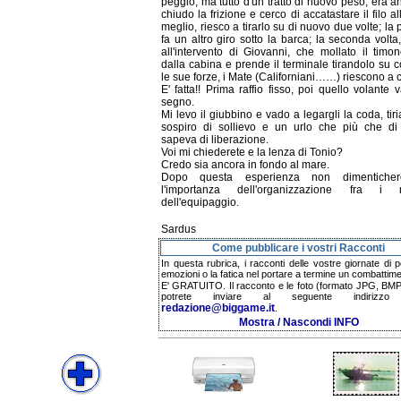
peggio, ma tutto d'un tratto di nuovo peso, era an
chiudo la frizione e cerco di accatastare il filo al
meglio, riesco a tirarlo su di nuovo due volte; la 
fa un altro giro sotto la barca; la seconda volta
all'intervento di Giovanni, che mollato il timo
dalla cabina e prende il terminale tirandolo su c
le sue forze, i Mate (Californiani……) riescono a c
E' fatta!! Prima raffio fisso, poi quello volante
segno.
Mi levo il giubbino e vado a legargli la coda, ti
sospiro di sollievo e un urlo che più che di v
sapeva di liberazione.
Voi mi chiederete e la lenza di Tonio?
Credo sia ancora in fondo al mare.
Dopo questa esperienza non dimentiche
l'importanza dell'organizzazione fra i 
dell'equipaggio.
Sardus
Come pubblicare i vostri Racconti
In questa rubrica, i racconti delle vostre giornate di 
emozioni o la fatica nel portare a termine un combattime
E' GRATUITO. Il racconto e le foto (formato JPG, BMP,
potrete inviare al seguente indirizzo 
redazione@biggame.it
.
Mostra / Nascondi INFO