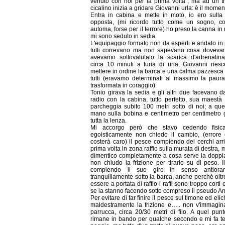
venuto con noi per la prima volta , ma ad un tr
cicalino inizia a gridare Giovanni urla: è il momen
Entra in cabina e mette in moto, io ero sulla
opposta, (mi ricordo tutto come un sogno, 
automa, forse per il terrore) ho preso la canna i
mi sono seduto in sedia.
L'equipaggio formato non da esperti e andato in 
tutti correvano ma non sapevano cosa dovevan
avevamo sottovalutato la scarica d'adrenalin
circa 10 minuti a furia di urla, Giovanni riesc
mettere in ordine la barca e una calma pazzesca
tutti (eravamo determinati al massimo la paura
trasformata in coraggio).
Tonio girava la sedia e gli altri due facevano d
radio con la cabina, tutto perfetto, sua maestà 
parcheggia subito 100 metri sotto di noi; a que
mano sulla bobina e centimetro per centimetro g
tutta la lenza.
Mi accorgo però che stavo cedendo fisica
egoisticamente non chiedo il cambio, (errore
costerà caro) il pesce compiendo dei cerchi arr
prima volta in zona raffio sulla murata di destra, 
dimentico completamente a cosa serve la doppia
non chiudo la frizione per tirarlo su di peso. I
compiendo il suo giro in senso antiorar
tranquillamente sotto la barca, anche perché olt
essere a portata di raffio i raffi sono troppo corti 
se la stanno facendo sotto compreso il pseudo An
Per evitare di far finire il pesce sul timone ed eli
maldestramente la frizione e….. non v'immagin
parrucca, circa 20/30 metri di filo. A quel punto
rimane in bando per qualche secondo e mi fa te