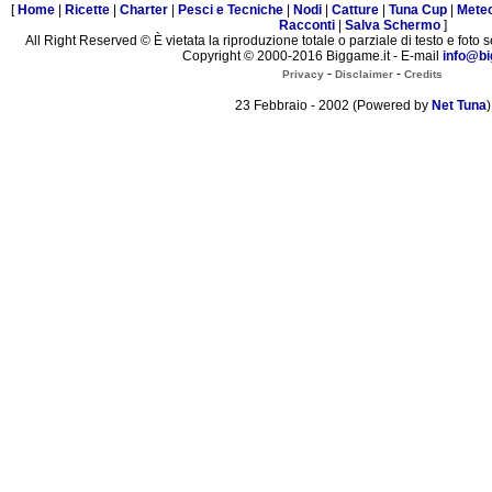
[
Home
|
Ricette
|
Charter
|
Pesci e Tecniche
|
Nodi
|
Catture
|
Tuna Cup
|
Mete
Racconti
|
Salva Schermo
]
All Right Reserved © È vietata la riproduzione totale o parziale di testo e foto s
Copyright © 2000-2016 Biggame.it - E-mail
info@bi
-
-
Privacy
Disclaimer
Credits
23 Febbraio - 2002 (Powered by
Net Tuna
)