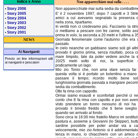
Indice x Anno
Non apparecchiate mai sulla . . . .
Story 2006
Non apparecchiate mai sulla sedia da combattim
•
Story 2005
E' il 2 novembre 1997, dopo 7 capotti e 3 Strik
•
amici a cui avevamo segnalato la presenza d
Story 2004
•
nella zona, ripartiamo.
Story 2003
•
In verità non ci credevamo più. Facciamo la stri
Story 2002
•
ci mettiamo a pescare con tre canne, solito asse
Story 2001
•
prima in volo, la seconda a 20 metri e l'ultima a 3
Giornata fenomenale come l'autunno che era
NEWS
passato.
In cielo neanche un gabbiano siamo soli gli altr
Ai Naviganti
provato il giorno prima, senza risultato, poca c
mare limpido, tale da poter vedere anche la 
Presto on line informazioni utili
20/25 metri sotto di noi, la superficie 
ai naviganti e pescatori
praticamente un lago.
Mio zio Tonio che, non ama stare senza far 
questa volta si è portato un bolentino a mano 
passare il tempo; ricordo molto bene so
lunghissima giornata passata a mangiare pecorin
sedia da combattimento.
Otto fa rima con cappotto.
Ormai siamo esausti e sconfortati perché ci r
conto che 8 fa rima con capotto e poi non ave
visto prendere un tonno nessuno di noi ha
provato il brivido freddo che ti tiene svegli
quando sei arrivato al fondo.
Sono circa le 16:00 mio fratello Marco mi sostitui
pastura e, assieme a Giovanni (lo Skipper), butt
sardine possibile per poter andar via a c
velocemente, mio zio Antonio si è addormentato
lenza in mano, io chiacchiero con un amico 