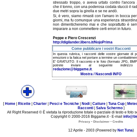
stressato troppo, o aveva urtato contro l'ancora 
che il tonno, con una poderosa codata stuccò il r
due metri sopra la girella e se ne andò.
Si, è vero, siamo rimasti con l'amaro in bocca per
giorni, ma fu comunque una esperienza straordina
non dimenticheremo mai e che soprattutto è serv
imparare a non commettere certi errori in futuro.
Peppe e Piero Crescenzi
http://digilander.libero.it/NojoPrima
Come pubblicare i vostri Racconti
In questa rubrica, i racconti delle vostre giornate di p
emozioni o la fatica nel portare a termine un combattimen
E' GRATUITO. Il racconto e le foto (formato JPG, BMP,
potrete inviare al seguente indirizzo 
redazione@biggame.it
.
Mostra / Nascondi INFO
[
Home
|
Ricette
|
Charter
|
Pesci e Tecniche
|
Nodi
|
Catture
|
Tuna Cup
|
Mete
Racconti
|
Salva Schermo
]
All Right Reserved © È vietata la riproduzione totale o parziale di testo e foto s
Copyright © 2000-2016 Biggame.it - E-mail
info@bi
-
-
Privacy
Disclaimer
Credits
12 Aprile - 2003 (Powered by
Net Tuna
)