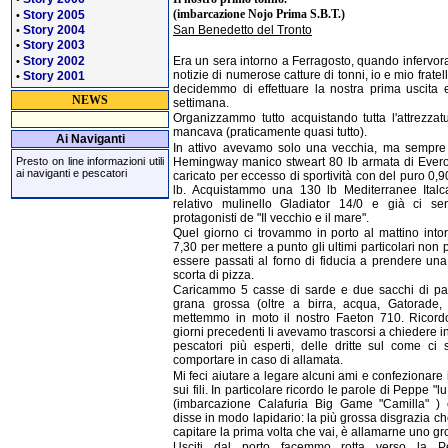
(imbarcazione Nojo Prima S.B.T.)
Story 2005
•
Story 2004
San Benedetto del Tronto
•
Story 2003
•
Story 2002
Era un sera intorno a Ferragosto, quando infervora
•
notizie di numerose catture di tonni, io e mio fratel
Story 2001
•
decidemmo di effettuare la nostra prima uscita e
NEWS
settimana.
Organizzammo tutto acquistando tutta l'attrezzat
mancava (praticamente quasi tutto).
Ai Naviganti
In attivo avevamo solo una vecchia, ma sempre 
Hemingway manico stweart 80 lb armata di Everol
Presto on line informazioni utili
ai naviganti e pescatori
caricato per eccesso di sportività con del puro 0,
lb. Acquistammo una 130 lb Mediterranee Ital
relativo mulinello Gladiator 14/0 e già ci se
protagonisti de "Il vecchio e il mare".
Quel giorno ci trovammo in porto al mattino intor
7,30 per mettere a punto gli ultimi particolari non 
essere passati al forno di fiducia a prendere un
scorta di pizza.
Caricammo 5 casse di sarde e due sacchi di pa
grana grossa (oltre a birra, acqua, Gatorade, 
mettemmo in moto il nostro Faeton 710. Ricord
giorni precedenti li avevamo trascorsi a chiedere in
pescatori più esperti, delle dritte sul come ci 
comportare in caso di allamata.
Mi feci aiutare a legare alcuni ami e confezionare 
sui fili. In particolare ricordo le parole di Peppe "lu
(imbarcazione Calafuria Big Game "Camilla" )
disse in modo lapidario: la più grossa disgrazia ch
capitare la prima volta che vai, è allamarne uno gr
Usciti dal porto facemmo rotta verso la Pe