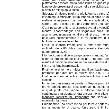
piattaforma offshore molto conosciuta da queste p
la notevole presenza di pesce nelle sue vicinanze,
a circa 12 miglia dalla costa.
Superata di alcune miglia la piattaforma, a circa 1
iniziammo la strisciata su un fondale di circa 85 me
mettemmo in pesca. La giornata era splendida
sereno, sole, e il mare era una veramente una "tav
C'era poca corrente e si scarrocciava alla velocit
mentre l'ecoscandaglio non segnalava nulla. Tr
alcune ore, giungemmo all'ora di pranzo mentr
pasturava costantemente e io mi occupavo di t
tanto di controllare le esche.
C'era un silenzio irreale che fu rotto dallo stri
mulinello della 80 libbre proprio mentre Piero st
addentare la pizza.
Il tonno, come si dice in gergo, aveva mangiato "al
a bordo era piombato il caos non sapendo cos
mentre il pescione sbobinava decine e decine di m
filo in una fuga interminabile.
Finalmente si fermò e iniziammo il combattimento
protrasse per due ore e mezza fino alle 17,
finalmente siamo riusciti a portarlo sottobordo e 
suoi giri.
Mi vennero in mente le parole di Peppe poiché i
era veramente grosso, forse sfiorava i duecento chi
a quel punto che venne il difficile perché i
continuava a ossigenarsi, era ancora molto vitale
mancava l'attrezzo più importante
che serviva 
momento, l'arpione.
Chiamammo una barca vicina per farcelo portare 
ma al momento di usarlo, forse perché il filo