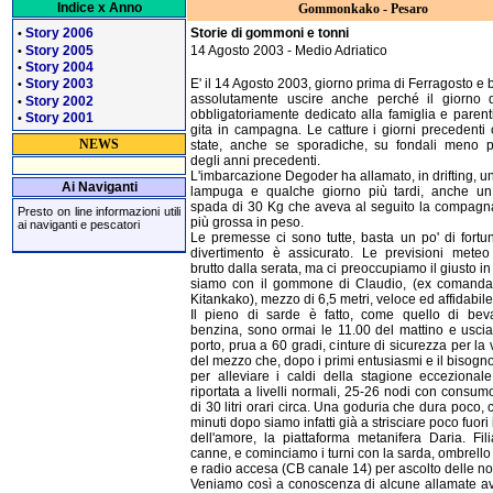
Indice x Anno
Gommonkako - Pesaro
Story 2006
Storie di gommoni e tonni
•
Story 2005
14 Agosto 2003 - Medio Adriatico
•
Story 2004
•
Story 2003
E' il 14 Agosto 2003, giorno prima di Ferragosto e
•
assolutamente uscire anche perché il giorno
Story 2002
•
obbligatoriamente dedicato alla famiglia e parent
Story 2001
•
gita in campagna. Le catture i giorni precedenti 
NEWS
state, anche se sporadiche, su fondali meno p
degli anni precedenti.
L'imbarcazione Degoder ha allamato, in drifting, u
Ai Naviganti
lampuga e qualche giorno più tardi, anche u
spada di 30 Kg che aveva al seguito la compagn
Presto on line informazioni utili
più grossa in peso.
ai naviganti e pescatori
Le premesse ci sono tutte, basta un po' di fortun
divertimento è assicurato. Le previsioni mete
brutto dalla serata, ma ci preoccupiamo il giusto i
siamo con il gommone di Claudio, (ex comanda
Kitankako), mezzo di 6,5 metri, veloce ed affidabile
Il pieno di sarde è fatto, come quello di be
benzina, sono ormai le 11.00 del mattino e usci
porto, prua a 60 gradi, cinture di sicurezza per la 
del mezzo che, dopo i primi entusiasmi e il bisogno
per alleviare i caldi della stagione eccezionale
riportata a livelli normali, 25-26 nodi con consum
di 30 litri orari circa. Una goduria che dura poco, 
minuti dopo siamo infatti già a strisciare poco fuori 
dell'amore, la piattaforma metanifera Daria. Fil
canne, e cominciamo i turni con la sarda, ombrello
e radio accesa (CB canale 14) per ascolto delle no
Veniamo così a conoscenza di alcune allamate a