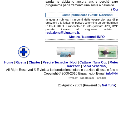
sarda ne abbiamo ancora anche perché sare
programma per il tramonto una sosta a palamite.
(
Co
Come pubblicare i vostri Racconti
In questa rubrica, i racconti delle vostre giornate di p
emozioni o la fatica nel portare a termine un combattimen
E' GRATUITO. Il racconto e le foto (formato JPG, BMP,
potrete inviare al seguente indirizzo 
redazione@biggame.it
.
Mostra / Nascondi INFO
[
Home
|
Ricette
|
Charter
|
Pesci e Tecniche
|
Nodi
|
Catture
|
Tuna Cup
|
Mete
Racconti
|
Salva Schermo
]
All Right Reserved © È vietata la riproduzione totale o parziale di testo e foto s
Copyright © 2000-2016 Biggame.it - E-mail
info@bi
-
-
Privacy
Disclaimer
Credits
26 Agosto - 2003 (Powered by
Net Tuna
)