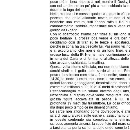
poco più in terra rispetto a noi, mentre il Dusky, 
con noi anche se un po' più a sud, schianta la r
durante la fuga del tonno.
Nella mattina si è mosso qualcosa e questo c'inco
peccato che delle allamate avvenute non ci si
neanche una cattura, tutti hanno rotto il filo du
combattimento, sembra impossibile ma si vede c
giorno da Giganti.
Con lo scarroccio stiamo per finire su un long li
poco lontano la grossa boa verde è ora ben vi
decidiamo così di tirar su le lenze e spostarci
perché in zona ha già pescato lui. Passiamo vicin
e ci accorgiamo che non è di un long liner, è 
grosso fusto della IP. Niente male, continuiamo p
in terra del Daria e ci fermiamo all'altezza dell
che avevano schiantato la mattina.
Questa volta niente strisciata, ma non rinunciamo a
cerchi stretti e il getto delle sarde al centro. Ri
pesca, lo scirocco comincia a farsi sentire, sono 
14.30, le onde aumentano come lo scarroccio, 
quindi l'ancora galleggiante, ricontrolliamo dopo u
esche e le rifiliamo a 30, 20 e 10 metri di profondità
L'ecoscandaglio fa un suono diverso dagli altri
un'occhiata al display dove viene raffigurata una
grossa figura accavallata di pesce; è lui, il
profondità 19 metri dal trasduttore. La cosa c'inc
ma dopo poco tempo ce ne dimentichiamo.
Le sarde non affondano come dovrebbero, e affi
scia di pastura vada sulle esche ci assicuriamo ch
in queste contenute sia completamente elimin
scirocco aumenta ancora, la superficie del mare c
a farsi bianca per la schiuma delle onde, sono le 1