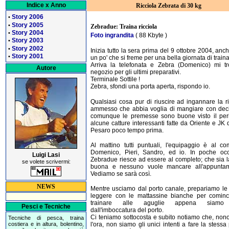
Indice x Anno
Ricciola Zebrata di 30 kg
Story 2006
•
Story 2005
•
Zebradue: Traina ricciola
Story 2004
•
Foto ingrandita
( 88 Kbyte )
Story 2003
•
Story 2002
•
Inizia tutto la sera prima del 9 ottobre 2004, anc
Story 2001
•
un po' che si freme per una bella giornata di traina
Arriva la telefonata e Zebra (Domenico) mi tr
Autore
negozio per gli ultimi preparativi.
Terminale Sottile !
Zebra, sfondi una porta aperta, rispondo io.
Qualsiasi cosa pur di riuscire ad ingannare la ri
ammesso che abbia voglia di mangiare con deci
comunque le premesse sono buone visto il per
alcune catture interessanti fatte da Oriente e JK
Pesaro poco tempo prima.
Al mattino tutti puntuali, l'equipaggio è al co
Domenico, Pieri, Sandro, ed io. In poche occ
Luigi Lasi
Zebradue riesce ad essere al completo; che sia l
se volete scrivermi:
buona e nessuno vuole mancare all'appunta
Vediamo se sarà così.
NEWS
Mentre usciamo dal porto canale, prepariamo le
leggere con le mattassine bianche per cominc
trainare alle aguglie appena siamo 
Pesci e Tecniche
dall'imboccatura del porto.
Ci teniamo sottocosta e subito notiamo che, non
Tecniche di pesca, traina
l'ora, non siamo gli unici intenti a fare la stessa
costiera e in altura, bolentino,