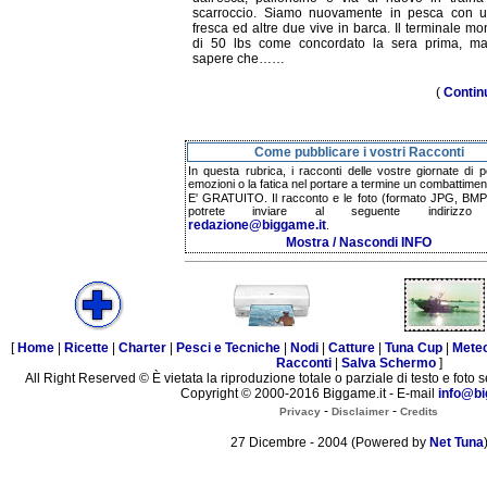
scarroccio. Siamo nuovamente in pesca con u
fresca ed altre due vive in barca. Il terminale mo
di 50 lbs come concordato la sera prima, m
sapere che……
(
Contin
Come pubblicare i vostri Racconti
In questa rubrica, i racconti delle vostre giornate di p
emozioni o la fatica nel portare a termine un combattimen
E' GRATUITO. Il racconto e le foto (formato JPG, BMP,
potrete inviare al seguente indirizzo 
redazione@biggame.it
.
Mostra / Nascondi INFO
[
Home
|
Ricette
|
Charter
|
Pesci e Tecniche
|
Nodi
|
Catture
|
Tuna Cup
|
Mete
Racconti
|
Salva Schermo
]
All Right Reserved © È vietata la riproduzione totale o parziale di testo e foto s
Copyright © 2000-2016 Biggame.it - E-mail
info@bi
-
-
Privacy
Disclaimer
Credits
27 Dicembre - 2004 (Powered by
Net Tuna