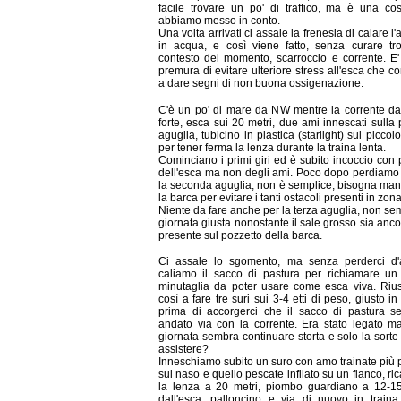
facile trovare un po' di traffico, ma è una co
abbiamo messo in conto.
Una volta arrivati ci assale la frenesia di calare l'
in acqua, e così viene fatto, senza curare tro
contesto del momento, scarroccio e corrente. E'
premura di evitare ulteriore stress all'esca che c
a dare segni di non buona ossigenazione.
C'è un po' di mare da NW mentre la corrente d
forte, esca sui 20 metri, due ami innescati sulla
aguglia, tubicino in plastica (starlight) sul piccolo
per tener ferma la lenza durante la traina lenta.
Cominciano i primi giri ed è subito incoccio con 
dell'esca ma non degli ami. Poco dopo perdiamo
la seconda aguglia, non è semplice, bisogna ma
la barca per evitare i tanti ostacoli presenti in zona
Niente da fare anche per la terza aguglia, non se
giornata giusta nonostante il sale grosso sia anc
presente sul pozzetto della barca.
Ci assale lo sgomento, ma senza perderci d'
caliamo il sacco di pastura per richiamare un 
minutaglia da poter usare come esca viva. Riu
così a fare tre suri sui 3-4 etti di peso, giusto i
prima di accorgerci che il sacco di pastura se
andato via con la corrente. Era stato legato m
giornata sembra continuare storta e solo la sorte
assistere?
Inneschiamo subito un suro con amo trainate più 
sul naso e quello pescate infilato su un fianco, ri
la lenza a 20 metri, piombo guardiano a 12-15
dall'esca, palloncino e via di nuovo in traina