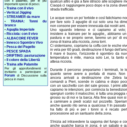
con il palamito, per le più
qualcun altro è già a fare striscio alle scogliere me
importanti specie di pesci.
Ciaopà ci raggiungere poco dopo e la zona dive
Traina con il vivo
•
strada trafficata.
Vertical Jigging
•
STREAMER da mare
•
Le acque sono un po' torbide e così fatichiamo n
TRAINA: Tonni du
•
per fare solo 3 aguglie di cui solo una ha dim
branco
non consone per essere innescata dai nostri ami.
Aguglia Imperiale
Uno sguardo intenso e ci capiamo al volo;
•
insistere a trainare per le aguglie,, abbiamo un
Ricciola: con il vivo
•
pastura e se proprio serve, faremo un po' di e
ALBACORE FEVER
•
zona di traina alla ricciola, zona torri.
Innesco Sgombro Vivo
•
Ci sistemiamo, copriamo la coffa con le esche viv
Pesca del Pagello
•
in vela per 60 gradi, destinazione il fungo dell'am
PESCE SPADA
•
Il mare è buono, l'orizzonte è sgombro da nuvo
DRIFTING: pasturazione
•
temperatura è mite, manca solo Lei, la tanto e
Il colore della Libertà
•
attesa ricciola.
Traina alle Palamite
•
Per gli approfondimenti vi
Durante il percorso prepariamo i terminali, le 
invitiamo a partecipare al
quanto serve avere a portata di mano. Non
Forum
di Discussione sulla
ancora arrivati a destinazione che Zebra la
pesca in mare.
comandi a Pieri, scende in cabina e dopo poc
con un sacchetto con del sale grosso. I primi att
capiamo le intenzioni, poi comincia la benedizion
spergiuri contro il malocchio; è tutta una pioggia 
grosso su di noi e la barca. Alla fine quasi non si
a caminare a piedi scalzi sul pozzetto. Speria
anche questo rito serva a qualcosa !! In passato 
ha fatto di più e per i tonni si è recato perf
processione ad un santuario della zona.
S'inizia ad intravedere la sagoma del fungo e c
anche qualche barca in zona; è un sabato e qu