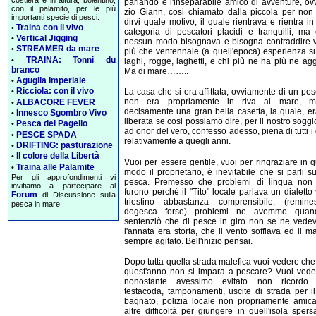
costiera e in altura, bolentino,
parlando e l'inseparabile amico di avventure, ov
con il palamito, per le più
zio Giann, cosi chiamato dalla piccola per non
importanti specie di pesci.
dirvi quale motivo, il quale rientrava e rientra in
Traina con il vivo
•
categoria di pescatori placidi e tranquilli, ma
Vertical Jigging
•
nessun modo bisognava e bisogna contraddire v
STREAMER da mare
•
più che ventennale (a quell'epoca) esperienza su
TRAINA: Tonni du
•
laghi, rogge, laghetti, e chi più ne ha più ne ag
branco
Ma di mare……..
Aguglia Imperiale
•
Ricciola: con il vivo
•
La casa che si era affittata, ovviamente di un pes
non era propriamente in riva al mare, 
ALBACORE FEVER
•
decisamente una gran bella casetta, la quale, er
Innesco Sgombro Vivo
•
liberata se cosi possiamo dire, per il nostro soggi
Pesca del Pagello
•
ad onor del vero, confesso adesso, piena di tutti i 
PESCE SPADA
•
relativamente a quegli anni.
DRIFTING: pasturazione
•
Il colore della Libertà
•
Vuoi per essere gentile, vuoi per ringraziare in 
Traina alle Palamite
•
modo il proprietario, è inevitabile che si parli su
Per gli approfondimenti vi
pesca. Premesso che problemi di lingua non
invitiamo a partecipare al
furono perché il "Tito" locale parlava un dialetto
Forum
di Discussione sulla
triestino abbastanza comprensibile, (remine
pesca in mare.
dogesca forse) problemi ne avemmo quan
sentenziò che di pesce in giro non se ne vede
l'annata era storta, che il vento soffiava ed il m
sempre agitato. Bell'inizio pensai.
Dopo tutta quella strada malefica vuoi vedere ch
quest'anno non si impara a pescare? Vuoi vede
nonostante avessimo evitato non ricordo 
testacoda, tamponamenti, uscite di strada per i
bagnato, polizia locale non propriamente amica
altre difficoltà per giungere in quell'isola spers