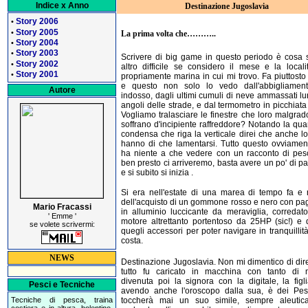
Indice x Anno
Destinazione Jugoslavia
Story 2006
•
Story 2005
•
La prima volta che………..
Story 2004
•
Story 2003
•
Scrivere di big game in questo periodo è cosa
Story 2002
•
altro difficile se considero il mese e la local
Story 2001
•
propriamente marina in cui mi trovo. Fa piuttosto
e questo non solo lo vedo dall'abbigliamen
Autore
indosso, dagli ultimi cumuli di neve ammassati lu
angoli delle strade, e dal termometro in picchiata 
Vogliamo tralasciare le finestre che loro malgrad
soffrano d'incipiente raffreddore? Notando la quan
condensa che riga la verticale direi che anche l
hanno di che lamentarsi. Tutto questo ovviame
ha niente a che vedere con un racconto di pes
ben presto ci arriveremo, basta avere un po' di p
e si subito si inizia .
Si era nell'estate di una marea di tempo fa e 
dell'acquisto di un gommone rosso e nero con pag
Mario Fracassi
in alluminio luccicante da meraviglia, corredat
' Emme '
motore altrettanto portentoso da 25HP (sic!) e d
se volete scrivermi:
quegli accessori per poter navigare in tranquillit
costa.
NEWS
Destinazione Jugoslavia. Non mi dimentico di dire
tutto fu caricato in macchina con tanto di m
divenuta poi la signora con la digitale, la figl
Pesci e Tecniche
avendo anche l'oroscopo dalla sua, è dei Pes
toccherà mai un suo simile, sempre aleutic
Tecniche di pesca, traina