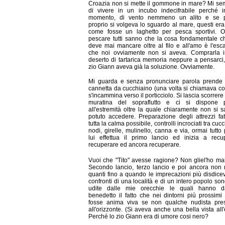
Croazia non si mette il gommone in mare? Mi s
di vivere in un incubo indecifrabile perché i
momento, di vento nemmeno un alito e se p
proprio si volgeva lo sguardo al mare, questi er
come fosse un laghetto per pesca sportivi. O
pescare tutti sanno che la cosa fondamentale 
deve mai mancare oltre al filo e all'amo è l'esc
che noi ovviamente non si aveva. Comprarla i
deserto di tartarica memoria neppure a pensarci
zio Giann aveva già la soluzione. Ovviamente.
Mi guarda e senza pronunciare parola prende 
cannetta da cucchiaino (una volta si chiamava cos
s'incammina verso il porticciolo. Si lascia scorrere 
muratina del sopraflutto e ci si dispone p
all'estremità oltre la quale chiaramente non si 
potuto accedere. Preparazione degli attrezzi fa
tutta la calma possibile, controlli incrociati tra cuc
nodi, girelle, mulinello, canna e via, ormai tutto 
lui effettua il primo lancio ed inizia a recu
recuperare ed ancora recuperare.
Vuoi che "Tito" avesse ragione? Non gliel'ho mai
Secondo lancio, terzo lancio e poi ancora non 
quanti fino a quando le imprecazioni più disdicev
confronti di una località e di un intero popolo son
udite dalle mie orecchie le quali hanno d
benedetto il fatto che nei dintorni più prossimi
fosse anima viva se non qualche nudista pre
all'orizzonte. (Si aveva anche una bella vista all
Perché lo zio Giann era di umore cosi nero?