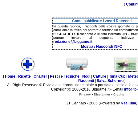
(
Contin
Come pubblicare i vostri Racconti
In questa rubrica, i racconti delle vostre giornate di p
emozioni o la fatica nel portare a termine un combattimen
E' GRATUITO. Il racconto e le foto (formato JPG, BMP,
potrete inviare al seguente indirizzo 
redazione@biggame.it
.
Mostra / Nascondi INFO
[
Home
|
Ricette
|
Charter
|
Pesci e Tecniche
|
Nodi
|
Catture
|
Tuna Cup
|
Mete
Racconti
|
Salva Schermo
]
All Right Reserved © È vietata la riproduzione totale o parziale di testo e foto s
Copyright © 2000-2016 Biggame.it - E-mail
info@bi
-
-
Privacy
Disclaimer
Credits
21 Gennaio - 2006 (Powered by
Net Tuna
)