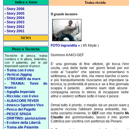
Indice x Anno
Traina ricciola
Story 2006
•
Story 2005
•
Il grande incontro
Story 2004
•
Story 2003
•
Story 2002
•
Story 2001
•
NEWS
FOTO ingrandita »
( 85 Kbyte )
Pesci e Tecniche
Gommon-KAKO-GEF
Tecniche di pesca, traina
costiera e in altura, bolentino,
con il palamito, per le più
E' una giornata di fine ottobre, gli tocca l'e
importanti specie di pesci.
uscita, una delle tante nei giorni feriali per evi
Traina con il vivo
•
code al "casello" che spesso si presentano ne
Vertical Jigging
•
settimana, si fa per dire, ma meno barche ci sono 
STREAMER da mare
•
e più tranquillamente riusciamo ad impostare la
TRAINA: Tonni du
•
tecnica, la profondità di pesca e se a fine giornata
branco
scappa il petardo .. almeno siam stati alcune
Aguglia Imperiale
•
compagnia senza lo stress di incappare nelle
altrui o vederci soffiare sotto il naso il pesce.
Ricciola: con il vivo
•
ALBACORE FEVER
•
Ormai tutto é pronto, o meglio da un pezzo siam p
Innesco Sgombro Vivo
•
qualche ricciola l'abbiam presa entrambi, ma 
Pesca del Pagello
•
volta usciamo insieme, io
GEF
con mio fratello
Ma
PESCE SPADA
•
Claudio
del gommonkako, lascio il mio gom
DRIFTING: pasturazione
•
Cattolica per uscitina con partenza da Pesaro.
Il colore della Libertà
•
Traina alle Palamite
•