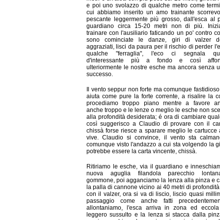
e poi uno svolazzo di qualche metro come term
cui abbiamo inserito un amo trainante scorrevo
pescante leggermente più grosso, dall'esca al
guardiano circa 15-20 metri non di più. Iniz
trainare con l'ausiliario faticando un po' contro co
sono cominciate le danze, giri di valzer d
aggraziati, lisci da paura per il rischio di perder l
qualche "ferraglia", l'eco ci segnala qu
d'interessante più a fondo e così affo
ulteriormente le nostre esche ma ancora senza 
successo.
Il vento seppur non forte ma comunque fastidioso
aiuta come pure la forte corrente, a risalire la c
procediamo troppo piano mentre a favore a
anche troppo e le lenze o meglio le esche non s
alla profondità desiderata; é ora di cambiare qua
così suggerisco a Claudio di provare con il c
chissà forse riesce a sparare meglio le cartucce
vive. Claudio si convince, il vento sta calma
comunque visto l'andazzo a cui sta volgendo la g
potrebbe essere la carta vincente, chissà.
Ritiriamo le esche, via il guardiano e inneschi
nuova aguglia filandola parecchio lonta
gommone, poi agganciamo la lenza alla pinza e 
la palla di cannone vicino ai 40 metri di profondità
con il valzer, ora si va di liscio, liscio quasi milli
passaggio come anche fatti precedentemen
allontaniamo, l'esca arriva in zona ed eccola
leggero sussulto e la lenza si stacca dalla pinza