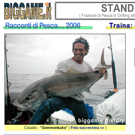
Claudio -
"Gommonkako"
(
Foto successiva »»
)