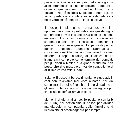
passano e la musica é sempre quella, una gran 
attimi indimenticabili che cominciamo a goderci 
calma in quanto siamo ormai ben lontani da po
"incagli". Non é la Rock Music del tonno di cui 
sentito parlare e raccontare, musica da gelare il
nelle vene, ma é sempre un Rock piacevole.
Il pesce fa più fughe riportandosi via la
riportandosi a buona profondità, ma queste fughe
sempre più brevi e la stanchezza comincia a senti
entrambi, finché si comincia ad intravvede
sagoma sul chiaro che ci sta sotto il gommone, é
grossa, cavolo se é grossa. La paura di perde
qualche stupidata aumenta l'adrenalin
concentrazione, Claudio coordina bene il movime
motore e si prepara al raffio, l'atto finale che da li
istanti sarà compiuto come termine del combat
per gli onori a Matteo e la gloria di tutti noi no
pesce che si é mostrato un valido combattente c
all'ultimo ce l'ha fatta sudare.
Issiamo il pesce a bordo, rimaniamo stupefatti, in 
così non l'avevamo mai vista a bordo, poi via
complimenti e poi le foto, chiamiamo via radio e t
gli amici in terra che son già sotto una leggera pi
che ci accoglierà all'arrivo in porto.
Momenti di gloria all'arrivo, lo pesiamo con la b
del Club, poi sezioniamo il pesce per divider
mangiarcelo in compagnia delle famiglie e d
ricordo che ci accompagnerà per sempre.