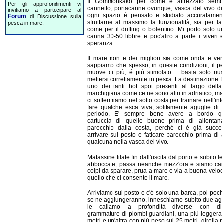
Il Gommonkako per come é attrezzato sem
Per gli approfondimenti vi
cannetto, portacanne ovunque, vasca del vivo di
invitiamo a partecipare al
ogni spazio é pensato e studiato accuratamen
Forum
di Discussione sulla
sfruttarne al massimo la funzionalità, sia per la
pesca in mare.
come per il drifting o bolentino. Mi porto solo 
canna 30-50 libbre e poc'altro a parte i viveri 
speranza.
Il mare non é dei migliori sia come onda e ve
sappiamo che spesso, in queste condizioni, il p
muove di più, é più stimolato ... basta solo riu
mettersi correttamente in pesca. La destinazione f
uno dei tanti hot spot presenti al largo dell
marchigiana come ce ne sono altri in adriatico, m
ci soffermiamo nel sotto costa per trainare nell'int
fare qualche esca viva, solitamente aguglie di
periodo. E' sempre bene avere a bordo q
cartuccia di quelle buone prima di allontana
parecchio dalla costa, perché ci é già succe
arrivare sul posto e faticare parecchio prima di
qualcuna nella vasca del vivo.
Matassine filate fin dall'uscita dal porto e subito 
abboccate, passa neanche mezz'ora e siamo car
colpi da sparare, prua a mare e via a buona veloc
quello che ci consente il mare.
Arriviamo sul posto e c'é solo una barca, poi poch
se ne aggiungeranno, inneschiamo subito due ag
le caliamo a profondità diverse con diff
grammature di piombi guardiani, una più leggera
metri e un'altra con più peso sui 25 metri, girella 