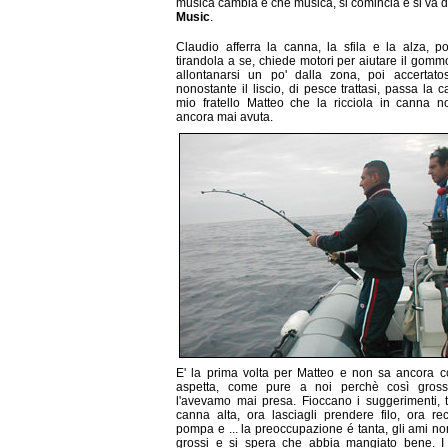
musica cambia e che musica, si comincia e si va 
Music
.
Claudio afferra la canna, la sfila e la alza, po
tirandola a se, chiede motori per aiutare il gom
allontanarsi un po' dalla zona, poi accertato
nonostante il liscio, di pesce trattasi, passa la 
mio fratello Matteo che la ricciola in canna n
ancora mai avuta.
E' la prima volta per Matteo e non sa ancora c
aspetta, come pure a noi perchè così gros
l'avevamo mai presa. Fioccano i suggerimenti, t
canna alta, ora lasciagli prendere filo, ora re
pompa e ... la preoccupazione é tanta, gli ami n
grossi e si spera che abbia mangiato bene. I 