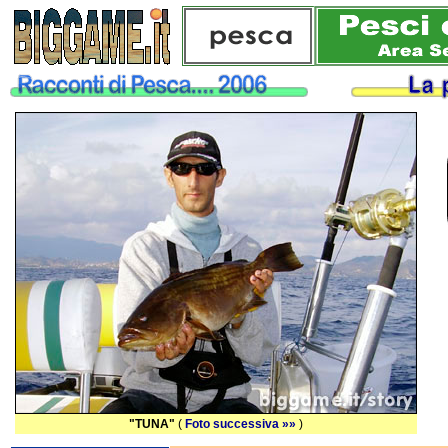
"TUNA"
(
Foto successiva »»
)