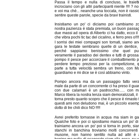
Passa il tempo e nulla di concluso, le traiett
incrociano con gli altri partecipanti niente !!!! ? no
e voi ma chè... neanche una toccata, non è rassi
sentire queste parole, specie da bravi trainisti.
Insistiamo un po' ci diciamo poi cambiamo zo
nostra pazienza è stata premiata, un buon passag
due massi ad opera di Alberto ci ha datto, ecco il 
che vibra pochi tic tac del cicalino, e ferro pres o!!!!
I sorrisi dei miei compagni son tornati, siamo an
gara le testate sembrano quelle di un dentice
perché sappiamo benissimo che quel pu
veramente il paradiso dei dentex e tutti di grossa 
pompo il pesce per accorciare il combattimento 
perdere tempo prezioso per la competizione, 
parte a tutta velocità sembra un treno, con M
guardiamo e mi dice se è così abbiamo vinto.
Pompo ancora ma da un passaggio fatto ver
male da parte di un concorrente ci ha preso il gua
con due calamari è un pastrocchio...... con m
Marco libera la nostra lenza siam demoralizzati, il 
torna presto quanto scopro che il pesce è rimasto f
questi ami non deludono mai, è un piccolo esemp
dotto di tre chili dico NO !!!!!
Avrei preferito tornasse in acqua ma siam in ga
Qualche foto e poi ci spostiamo manca un po' d
trainiamo ancora un po' poi si torna in porto, siam
stanchi in banchina troviamo molti concorrenti
musone, non hanno sentito nulla ad altri è 
benino ma nulla di esagerato siam alla pesa, su v