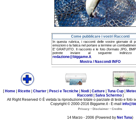
Come pubblicare i vostri Racconti
In questa rubrica, i racconti delle vostre giornate di p
emozioni o la fatica nel portare a termine un combattimen
E' GRATUITO. Il racconto e le foto (formato JPG, BMP,
potrete inviare al seguente indirizzo 
redazione@biggame.it
.
Mostra / Nascondi INFO
[
Home
|
Ricette
|
Charter
|
Pesci e Tecniche
|
Nodi
|
Catture
|
Tuna Cup
|
Mete
Racconti
|
Salva Schermo
]
All Right Reserved © È vietata la riproduzione totale o parziale di testo e foto s
Copyright © 2000-2016 Biggame.it - E-mail
info@bi
-
-
Privacy
Disclaimer
Credits
14 Marzo - 2006 (Powered by
Net Tuna
)