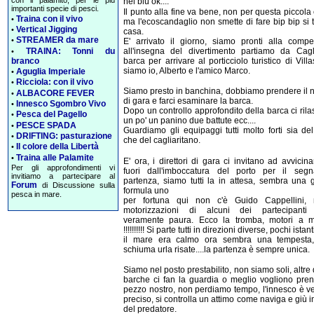
con il palamito, per le più
nel blù ok....
importanti specie di pesci.
Il punto alla fine va bene, non per questa piccola 
Traina con il vivo
•
ma l'ecoscandaglio non smette di fare bip bip si 
Vertical Jigging
•
casa.
STREAMER da mare
•
E' arrivato il giorno, siamo pronti alla compe
TRAINA: Tonni du
all'insegna del divertimento partiamo da Cagl
•
branco
barca per arrivare al porticciolo turistico di Villa
siamo io, Alberto e l'amico Marco.
Aguglia Imperiale
•
Ricciola: con il vivo
•
Siamo presto in banchina, dobbiamo prendere il
ALBACORE FEVER
•
di gara e farci esaminare la barca.
Innesco Sgombro Vivo
•
Dopo un controllo approfondito della barca ci ril
Pesca del Pagello
•
un po' un panino due battute ecc....
PESCE SPADA
•
Guardiamo gli equipaggi tutti molto forti sia de
DRIFTING: pasturazione
•
che del cagliaritano.
Il colore della Libertà
•
Traina alle Palamite
•
E' ora, i direttori di gara ci invitano ad avvicinar
Per gli approfondimenti vi
fuori dall'imboccatura del porto per il segn
invitiamo a partecipare al
partenza, siamo tutti la in attesa, sembra una 
Forum
di Discussione sulla
formula uno
pesca in mare.
per fortuna qui non c'è Guido Cappellini,
motorizzazioni di alcuni dei partecipanti
veramente paura. Ecco la tromba, motori a m
!!!!!!!!!! Si parte tutti in direzioni diverse, pochi istan
il mare era calmo ora sembra una tempesta
schiuma urla risate....la partenza è sempre unica.
Siamo nel posto prestabilito, non siamo soli, altre 
barche ci fan la guardia o meglio vogliono pren
pezzo nostro, non perdiamo tempo, l'innesco è v
preciso, si controlla un attimo come naviga e giù i
del predatore.