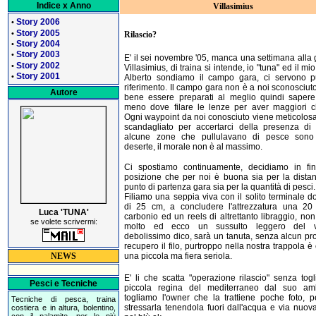
Indice x Anno
Villasimius
Story 2006
•
Story 2005
•
Rilascio?
Story 2004
•
Story 2003
•
E' il sei novembre '05, manca una settimana alla 
Story 2002
•
Villasimius, di traina si intende, io "tuna" ed il m
Story 2001
•
Alberto sondiamo il campo gara, ci servono pu
riferimento. Il campo gara non è a noi sconosciut
Autore
bene essere preparati al meglio quindi sapere
meno dove filare le lenze per aver maggiori c
Ogni waypoint da noi conosciuto viene meticolo
scandagliato per accertarci della presenza di
alcune zone che pullulavano di pesce son
deserte, il morale non è al massimo.
Ci spostiamo continuamente, decidiamo in fi
posizione che per noi è buona sia per la dista
punto di partenza gara sia per la quantità di pesci.
Filiamo una seppia viva con il solito terminale d
di 25 cm, a concludere l'attrezzatura una 20 
Luca 'TUNA'
carbonio ed un reels di altrettanto libraggio, no
se volete scrivermi:
molto ed ecco un sussulto leggero del ve
debolissimo dico, sarà un tanuta, senza alcun p
recupero il filo, purtroppo nella nostra trappola è
una piccola ma fiera seriola.
NEWS
E' li che scatta "operazione rilascio" senza togl
Pesci e Tecniche
piccola regina del mediterraneo dal suo amb
togliamo l'owner che la trattiene poche foto, 
Tecniche di pesca, traina
stressarla tenendola fuori dall'acqua e via nuo
costiera e in altura, bolentino,