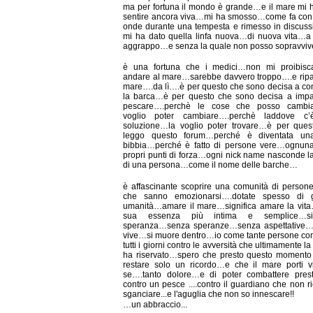
ma per fortuna il mondo è grande…e il mare mi h
sentire ancora viva…mi ha smosso…come fa con 
onde durante una tempesta e rimesso in discuss
mi ha dato quella linfa nuova…di nuova vita…a
aggrappo…e senza la quale non posso sopravvi
è una fortuna che i medici…non mi proibisc
andare al mare…sarebbe davvero troppo….e ripa
mare….da lì….è per questo che sono decisa a c
la barca…è per questo che sono decisa a impa
pescare….perchè le cose che posso cambi
voglio poter cambiare….perchè laddove c
soluzione…la voglio poter trovare…è per ques
leggo questo forum…perché è diventata un
bibbia…perché è fatto di persone vere…ognuna
propri punti di forza…ogni nick name nasconde la
di una persona…come il nome delle barche…
è affascinante scoprire una comunità di persone
che sanno emozionarsi….dotate spesso di 
umanità…amare il mare…significa amare la vita
sua essenza più intima e semplice…sig
speranza…senza speranze…senza aspettative…
vive…si muore dentro…io come tante persone co
tutti i giorni contro le avversità che ultimamente la
ha riservato…spero che presto questo momento
restare solo un ricordo…e che il mare porti v
se….tanto dolore…e di poter combattere prest
contro un pesce ....contro il guardiano che non r
sganciare...e l'aguglia che non so innescare!!
…un abbraccio...