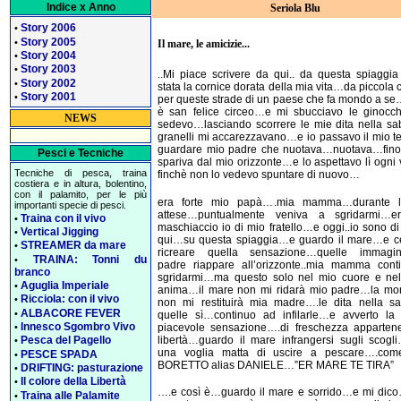
Indice x Anno
Seriola Blu
Story 2006
•
Story 2005
•
Il mare, le amicizie...
Story 2004
•
Story 2003
•
..Mi piace scrivere da qui.. da questa spiaggi
Story 2002
•
stata la cornice dorata della mia vita…da piccola 
Story 2001
•
per queste strade di un paese che fa mondo a 
è san felice circeo…e mi sbucciavo le ginocc
NEWS
sedevo…lasciando scorrere le mie dita nella s
granelli mi accarezzavano…e io passavo il mio 
guardare mio padre che nuotava…nuotava…fino
Pesci e Tecniche
spariva dal mio orizzonte…e lo aspettavo lì ogni
Tecniche di pesca, traina
finchè non lo vedevo spuntare di nuovo…
costiera e in altura, bolentino,
con il palamito, per le più
era forte mio papà….mia mamma…durante 
importanti specie di pesci.
attese…puntualmente veniva a sgridarmi…e
Traina con il vivo
•
maschiaccio io di mio fratello…e oggi..io sono d
Vertical Jigging
•
qui…su questa spiaggia…e guardo il mare…e ce
STREAMER da mare
•
ricreare quella sensazione…quelle immagi
TRAINA: Tonni du
•
padre riappare all’orizzonte..mia mamma cont
branco
sgridarmi…ma questo solo nel mio cuore e nel
Aguglia Imperiale
•
anima…il mare non mi ridarà mio padre…la mo
Ricciola: con il vivo
•
non mi restituirà mia madre….le dita nella s
ALBACORE FEVER
•
quelle sì…continuo ad infilarle…e avverto la 
Innesco Sgombro Vivo
piacevole sensazione….di freschezza apparten
•
libertà…guardo il mare infrangersi sugli scog
Pesca del Pagello
•
una voglia matta di uscire a pescare….com
PESCE SPADA
•
BORETTO alias DANIELE…”ER MARE TE TIRA”
DRIFTING: pasturazione
•
Il colore della Libertà
•
….e così è…guardo il mare e sorrido…e mi dico
Traina alle Palamite
•