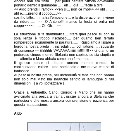
Ancora non era finita…. per poter cantare vittoria dovevamo
portarlo dentro il gommone ….. eh ….già….. facile a dirsi:
<< Aldo prendi il raffio>> <<eh si… non ce l'ho!>> << oh! ….....
ah! e...…prendi il coppo…..>>
così ho fatto….. ma tra l'emozione… e la disperazione mi viene
da ridere…… << O Antonè!!!! manco la testa ci entra nel
coppo>> <<……. Oh Oh….>>
La situazione si fa drammatica… tirare quel pesce su con la
sola lenza è troppo rischioso…. per quanto ben ferrato
romperebbe sicuramente la paratura…… Riusciamo a issare a
bordo la nostra preda … increduli , … col fiatone…. , sguardo
di consenso <<Ehhhhh VVVAAAAiiiiiiiiiiii!!!!!!!!!!>> ci diamo un
poderoso cinque mentre Stefania non capisco se sia stupita o
….. atterrita e Mara abbaia come una forsennata…..
Il grosso pesce si dibatte ancora mentre cambia in
continuazione colore….uno spettacolo a me nuovo che sa di
fantastico .
Al peso la nostra preda, nell'incredulità di tanti che non hanno
non solo mai visto ma neanche sentito di lampughe di tali
dimensioni , [ a voi ipotezziare ] .
Grazie a Antonello, Carlo, Giorgio e Mario che mi hanno
avvicinato alla pesca a traina , grazie ancora a Stefania che
partecipa e che mostra ancora comprensione e pazienza per
questa mia passione.
Aldo