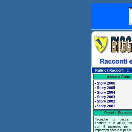
Rubrica Racconti ::: 
Indice x Anno
Story 2006
•
Story 2005
•
Story 2004
•
Story 2003
•
Story 2002
•
Story 2001
•
Pesci e Tecnich
Tecniche di pesca, 
costiera e in altura, bol
con il palamito, per 
importanti specie di pesci.