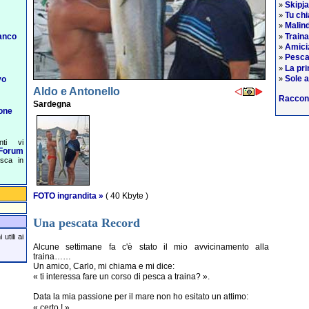
Skipj
»
Tu chi
»
Malind
»
Train
anco
»
Amiciz
»
Pesca
»
La pri
»
Sole a
vo
»
Aldo e Antonello
Raccon
Sardegna
one
nti vi
Forum
esca in
FOTO ingrandita »
( 40 Kbyte )
Una pescata Record
utili ai
Alcune settimane fa c'è stato il mio avvicinamento alla
traina……
Un amico, Carlo, mi chiama e mi dice:
« ti interessa fare un corso di pesca a traina? ».
Data la mia passione per il mare non ho esitato un attimo:
« certo ! »