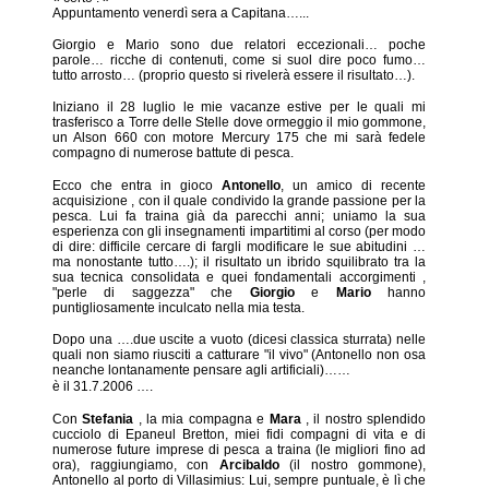
Appuntamento venerdì sera a Capitana…...
Giorgio e Mario sono due relatori eccezionali… poche
parole… ricche di contenuti, come si suol dire poco fumo…
tutto arrosto… (proprio questo si rivelerà essere il risultato…).
Iniziano il 28 luglio le mie vacanze estive per le quali mi
trasferisco a Torre delle Stelle dove ormeggio il mio gommone,
un Alson 660 con motore Mercury 175 che mi sarà fedele
compagno di numerose battute di pesca.
Ecco che entra in gioco
Antonello
, un amico di recente
acquisizione , con il quale condivido la grande passione per la
pesca. Lui fa traina già da parecchi anni; uniamo la sua
esperienza con gli insegnamenti impartitimi al corso (per modo
di dire: difficile cercare di fargli modificare le sue abitudini …
ma nonostante tutto….); il risultato un ibrido squilibrato tra la
sua tecnica consolidata e quei fondamentali accorgimenti ,
"perle di saggezza" che
Giorgio
e
Mario
hanno
puntigliosamente inculcato nella mia testa.
Dopo una ….due uscite a vuoto (dicesi classica sturrata) nelle
quali non siamo riusciti a catturare "il vivo" (Antonello non osa
neanche lontanamente pensare agli artificiali)……
è il 31.7.2006 ….
Con
Stefania
, la mia compagna e
Mara
, il nostro splendido
cucciolo di Epaneul Bretton, miei fidi compagni di vita e di
numerose future imprese di pesca a traina (le migliori fino ad
ora), raggiungiamo, con
Arcibaldo
(il nostro gommone),
Antonello al porto di Villasimius: Lui, sempre puntuale, è lì che