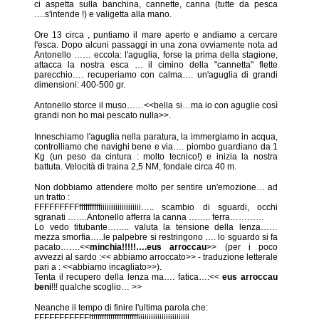
ci aspetta sulla banchina, cannette, canna (tutte da pesca
….s'intende !) e valigetta alla mano.
Ore 13 circa , puntiamo il mare aperto e andiamo a cercare
l'esca. Dopo alcuni passaggi in una zona ovviamente nota ad
Antonello …… eccola: l'aguglia, forse la prima della stagione,
attacca la nostra esca … il cimino della "cannetta" flette
parecchio…. recuperiamo con calma…. un'aguglia di grandi
dimensioni: 400-500 gr.
Antonello storce il muso……<<bella si…ma io con aguglie così
grandi non ho mai pescato nulla>>.
Inneschiamo l'aguglia nella paratura, la immergiamo in acqua,
controlliamo che navighi bene e via…. piombo guardiano da 1
Kg (un peso da cintura : molto tecnico!) e inizia la nostra
battuta. Velocità di traina 2,5 NM, fondale circa 40 m.
Non dobbiamo attendere molto per sentire un'emozione… ad
un tratto :
FFFFFFFFFffffffffffiiiiiiiiiiiiiiiiiii….. scambio di sguardi, occhi
sgranati …….Antonello afferra la canna …….. ferra…………
Lo vedo titubante…….. valuta la tensione della lenza……
mezza smorfia…..le palpebre si restringono …. lo sguardo si fa
pacato…….<<
minchia!!!!!….eus arroccau
>> (per i poco
avvezzi al sardo :<< abbiamo arroccato>> - traduzione letterale
pari a : <<abbiamo incagliato>>).
Tenta il recupero della lenza ma…. fatica…:<<
eus arroccau
beni
!!! qualche scoglio… >>
Neanche il tempo di finire l'ultima parola che:
FFFFFFFFFFFfffffffffffffffffffffffiiiiiiiiiiiiiiiiiiiiiiii….