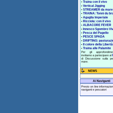
Traina con il vivo
•
Vertical Jigging
•
STREAMER da mare
•
TRAINA: Tonni du br
•
Aguglia Imperiale
•
Ricciola: con il vivo
•
ALBACORE FEVER
•
Innesco Sgombro Vi
•
Pesca del Pagello
•
PESCE SPADA
•
DRIFTING: pasturazi
•
Il colore della Libertà
•
Traina alle Palamite
•
Per gli approfondime
invitiamo a partecipare al
di Discussione sulla p
mare.
NEWS
Ai Naviganti
Presto on line informazioni 
naviganti e pescatori