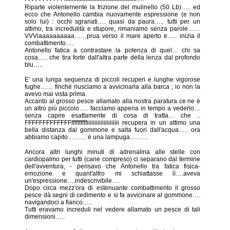
Riparte violentemente la frizione del mulinello (50 Lb)….. ed
ecco che Antonello cambia nuovamente espressione (e non
solo lui) : occhi sgranati…. quasi da paura….. tutti per un
attimo, tra incredulità e stupore, rimaniamo senza parole……
VVViaaaaaaaaaa……prua verso il mare aperto e….. inizia il
combattimento….
Antonello fatica a contrastare la potenza di quel… chi sa
cosa….. che tira forte dall'altra parte della lenza dal profondo
blu…..
E' una lunga sequenza di piccoli recuperi e lunghe vigorose
fughe…… finché riusciamo a avvicinarla alla barca ; io non la
avevo mai vista prima.
Accanto al grosso pesce allamato alla nostra paratura ce ne è
un altro più piccolo….. facciamo appena in tempo a vederlo…
senza capire esattamente di cosa di tratta… che ..
FFFFFFFFFFFFFffffffffffiiiiiiiiiiiiiiiiiiiii recupera in un attimo una
bella distanza dal gommone e salta fuori dall'acqua….. ora
abbiamo capito……… è una lampuga………
Ancora altri lunghi minuti di adrenalina alle stelle con
cardiopalmo per tutti (cane compreso) ci separano dal termine
dell'avventura, - pensavo che Antonello tra fatica fisica-
emozione e quant'altro mi schiattasse lì….aveva
un'espressione….indescrivibile….
Dopo circa mezz'ora di estenuante combattimento il grosso
pesce dà segni di cedimento e si fa avvicinare al gommone….
navigandoci a fianco…..
Tutti eravamo increduli nel vedere allamato un pesce di tali
dimensioni…..