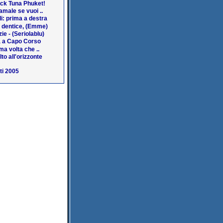
ack Tuna Phuket!
amale se vuoi ..
i: prima a destra
a dentice, (Emme)
ie - (Seriolablu)
 a Capo Corso
ma volta che ..
lto all'orizzonte
ti 2005