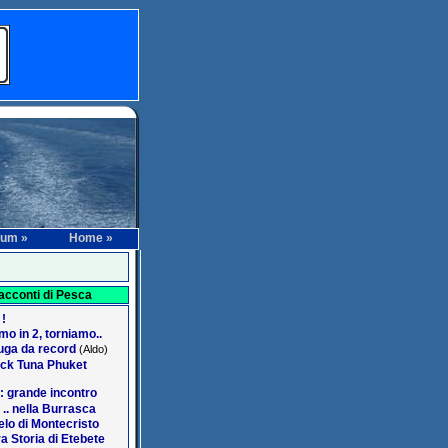
rum »
Home »
acconti di Pesca
 !
o in 2, torniamo..
ga da record
(Aldo)
ack Tuna Phuket
: grande incontro
 .. nella Burrasca
lo di Montecristo
a Storia di Etebete