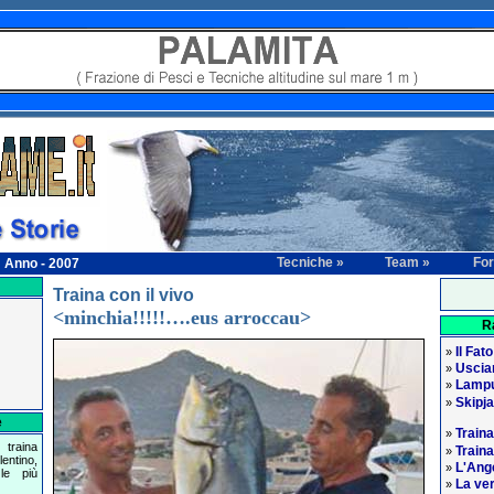
Tecniche »
Team »
Fo
Anno - 2007
Traina con il vivo
<minchia!!!!!….eus arroccau>
R
Il Fato
»
Usciam
»
Lampu
»
Skipj
»
e
Traina
»
traina
Traina
»
entino,
L'Ange
»
le più
La ver
»