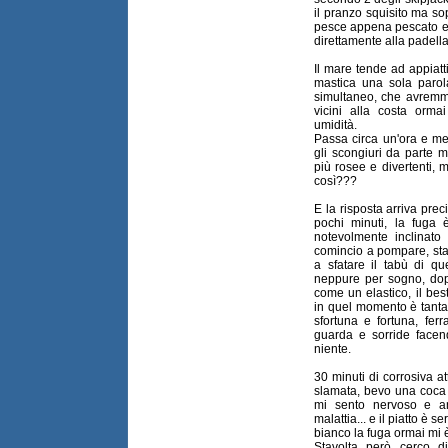
il pranzo squisito ma sop
pesce appena pescato ed
direttamente alla padella
Il mare tende ad appiatt
mastica una sola parola
simultaneo, che avremmo
vicini alla costa ormai
umidità.
Passa circa un'ora e me
gli scongiuri da parte m
più rosee e divertenti, m
così???
E la risposta arriva pr
pochi minuti, la fuga 
notevolmente inclinato
comincio a pompare, sta
a sfatare il tabù di q
neppure per sogno, do
come un elastico, il be
in quel momento è tanta 
sfortuna e fortuna, fe
guarda e sorride face
niente.
30 minuti di corrosiva 
slamata, bevo una coca 
mi sento nervoso e a
malattia... e il piatto è s
bianco la fuga ormai mi è
Stavolta però cerco d