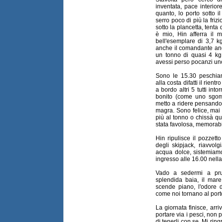
inventata, pace interio
quanto, lo porto sotto i
serro poco di più la fri
sotto la plancetta, tenta
è mio, Hin afferra il
bell'esemplare di 3,7 kg
anche il comandante anc
un tonno di quasi 4 k
avessi perso pocanzi uno
Sono le 15.30 peschia
alla costa difatti il rien
a bordo altri 5 tutti in
bonito (come uno sgomb
metto a ridere pensando a
magra. Sono felice, mai
più al tonno o chissà qu
stata favolosa, memorabi
Hin ripulisce il pozzett
degli skipjack, riavvolg
acqua dolce, sistemiamo
ingresso alle 16.00 nell
Vado a sedermi a pru
splendida baia, il mare
scende piano, l'odore d
come noi tornano al port
La giornata finisce, arr
portare via i pesci, non 
di tenerli con se. Mi rin