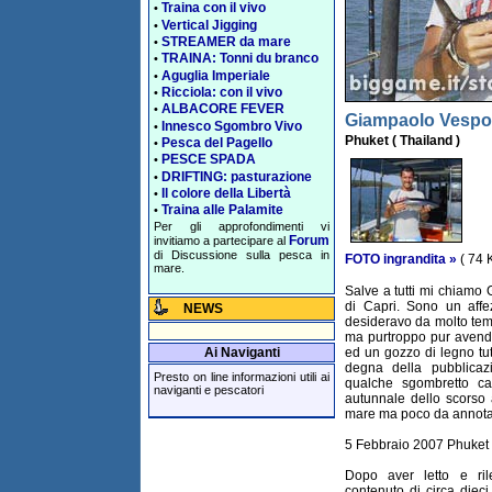
Traina con il vivo
•
Vertical Jigging
•
STREAMER da mare
•
TRAINA: Tonni du branco
•
Aguglia Imperiale
•
Ricciola: con il vivo
•
ALBACORE FEVER
•
Giampaolo Vespol
Innesco Sgombro Vivo
•
Phuket ( Thailand )
Pesca del Pagello
•
PESCE SPADA
•
DRIFTING: pasturazione
•
Il colore della Libertà
•
Traina alle Palamite
•
Per gli approfondimenti vi
Forum
invitiamo a partecipare al
di Discussione sulla pesca in
FOTO ingrandita »
( 74 
mare.
Salve a tutti mi chiamo 
di Capri. Sono un affez
NEWS
desideravo da molto tem
ma purtroppo pur avend
Ai Naviganti
ed un gozzo di legno tu
degna della pubblicaz
Presto on line informazioni utili ai
qualche sgombretto ca
naviganti e pescatori
autunnale dello scorso 
mare ma poco da annotare
5 Febbraio 2007 Phuket 
Dopo aver letto e ril
contenuto di circa dieci 