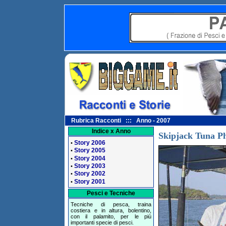
Rubrica Racconti ::: Anno - 2007
Indice x Anno
Skipjack Tuna P
Story 2006
•
Story 2005
•
Story 2004
•
Story 2003
•
Story 2002
•
Story 2001
•
Pesci e Tecniche
Tecniche di pesca, traina
costiera e in altura, bolentino,
con il palamito, per le più
importanti specie di pesci.