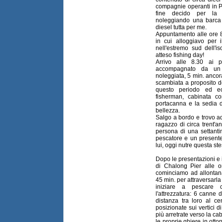
compagnie operanti in Ph
fine decido per la 
noleggiando una barca
diesel tutta per me.
Appuntamento alle ore 8.
in cui alloggiavo per i
nell'estremo sud dell'i
atteso fishing day!
Arrivo alle 8.30 ai 
accompagnato da un
noleggiata, 5 min. anco
scambiata a proposito del
questo periodo ed ec
fisherman, cabinata c
portacanna e la sedia 
bellezza.
Salgo a bordo e trovo a
ragazzo di circa trent'
persona di una settanti
pescatore e un presente
lui, oggi nutre questa st
Dopo le presentazioni e 
di Chalong Pier alle or
cominciamo ad allontana
45 min. per attraversarla
iniziare a pescare 
l'attrezzatura: 6 canne 
distanza tra loro al c
posizionate sui vertici d
più arretrate verso la ca
le proprie ghiere in otto