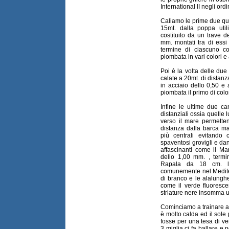
International II negli ordi
Caliamo le prime due que
15mt. dalla poppa uti
costituito da un trave d
mm. montati tra di essi
termine di ciascuno c
piombata in vari colori e 
Poi è la volta delle due
calate a 20mt. di distan
in acciaio dello 0,50 e 
piombata il primo di colo
Infine le ultime due ca
distanziali ossia quelle 
verso il mare permettend
distanza dalla barca ma s
più centrali evitando c
spaventosi grovigli e dan
affascinanti come il Mar
dello 1,00 mm. , termin
Rapala da 18 cm. l'
comunemente nel Mediter
di branco e le alalunghe,
come il verde fluoresce
striature nere insomma u
Cominciamo a trainare ad 
è molto calda ed il sole 
fosse per una tesa di v
3 miglia ci fa ballare e