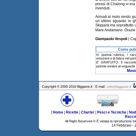
pressi di Chalong vi er
rivenduti.
Arrivati al molo rendo gr
un ultimo sguardo in gh
Skipjack ma soprattutto 
Mare Andamano. Grazie T
Giampaolo Vespoli
( Cap
Come pubbl
In questa rubrica, i rac
emozioni o la fatica nel po
E' GRATUITO. Il raccont
potrete inviare al seguente 
Most
Copyright © 2000-2016 Biggame.it - E-mail :
info@biggame.it
[
Home
|
Ricette
|
Charter
|
Pesci e Tecniche
|
Nod
Racco
All Right Reserved © È vietata la riproduzione tot
14 Febbraio -