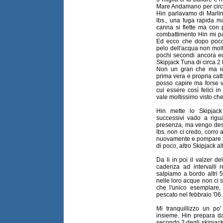
Mare Andamano per circa
Hin parlavamo di Marli
lbs., una fuga rapida m
canna si flette ma con 
combattimento Hin mi p
Ed ecco che dopo poco
pelo dell'acqua non m
pochi secondi ancora e
Skipjack Tuna di circa 2 
Non un gran che ma io
prima vera e propria catt
posso capire ma forse v
cui essere così felici 
vale moltissimo visto ch
Hin mette lo Skipjack
successivi vado a rigua
presenza, ma vengo dest
lbs. non ci credo, corro 
nuovamente e pompare st
di poco, altro Skipjack al
Da li in poi il valzer d
cadenza ad intervalli r
salpiamo a bordo altri 
nelle loro acque non ci 
che l'unico esemplare,
pescato nel febbraio '06.
Mi tranquillizzo un po
insieme. Hin prepara da
secondo 2 degli skipjack 