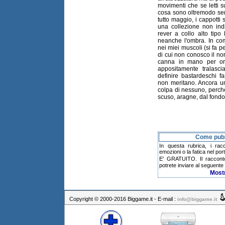
movimenti che se letti su
cosa sono oltremodo se
tutto maggio, i cappotti
una collezione non indif
rever a collo alto tipo
neanche l'ombra. In com
nei miei muscoli (si fa pe
di cui non conosco il nom
canna in mano per or
appositamente tralasci
definire bastardeschi 
non meritano. Ancora un
colpa di nessuno, perché
scuso, aragne, dal fondo 
Come pubbl
In questa rubrica, i rac
emozioni o la fatica nel po
E' GRATUITO. Il raccont
potrete inviare al seguente 
Most
Copyright © 2000-2016 Biggame.it - E-mail :
info@biggame.it