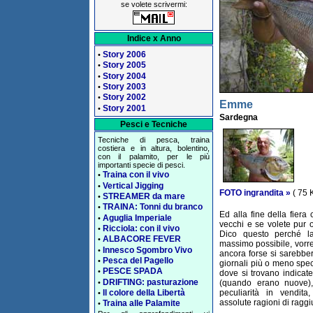
se volete scrivermi:
Indice x Anno
Story 2006
•
Story 2005
•
Story 2004
•
Story 2003
•
Story 2002
•
Emme
Story 2001
•
Sardegna
Pesci e Tecniche
Tecniche di pesca, traina
costiera e in altura, bolentino,
con il palamito, per le più
importanti specie di pesci.
Traina con il vivo
•
Vertical Jigging
•
FOTO ingrandita »
( 75 
STREAMER da mare
•
TRAINA: Tonni du branco
•
Ed alla fine della fiera
Aguglia Imperiale
•
vecchi e se volete pur 
Ricciola: con il vivo
•
Dico questo perché la 
ALBACORE FEVER
•
massimo possibile, vorre
Innesco Sgombro Vivo
•
ancora forse si sarebber
Pesca del Pagello
•
giornali più o meno spec
PESCE SPADA
•
dove si trovano indicate
DRIFTING: pasturazione
•
(quando erano nuove), 
peculiarità in vendit
Il colore della Libertà
•
assolute ragioni di raggi
Traina alle Palamite
•