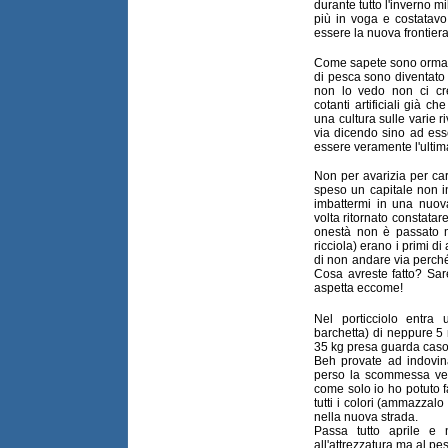
durante tutto l'inverno m
più in voga e costatavo
essere la nuova frontiera
Come sapete sono ormai 
di pesca sono diventat
non lo vedo non ci cr
cotanti artificiali già c
una cultura sulle varie riv
via dicendo sino ad ess
essere veramente l'ultim
Non per avarizia per car
speso un capitale non i
imbattermi in una nuov
volta ritornato constatar
onestà non è passato m
ricciola) erano i primi di
di non andare via perch
Cosa avreste fatto? Sare
aspetta eccome!
Nel porticciolo entra
barchetta) di neppure 5 
35 kg presa guarda caso
Beh provate ad indovina
perso la scommessa ver
come solo io ho potuto fare.
tutti i colori (ammazzalo
nella nuova strada.
Passa tutto aprile e
all'attrezzatura ma al pes