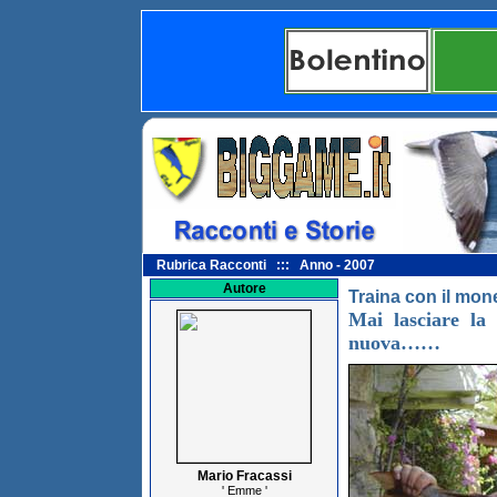
Rubrica Racconti ::: Anno - 2007
Autore
Traina con il mon
Mai lasciare la 
nuova……
Mario Fracassi
' Emme '