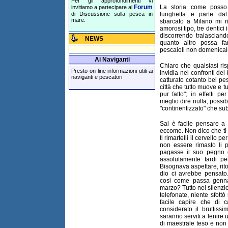
Per gli approfondimenti vi
Forum
La storia come posso 
invitiamo a partecipare al
di Discussione sulla pesca in
lunghetta e parte d
mare.
sbarcato a Milano mi r
amorosi tipo, tre dentici
discorrendo tralasciand
NEWS
quanto altro possa fa
pescaioli non domenicali
Ai Naviganti
Chiaro che qualsiasi ri
Presto on line informazioni utili ai
invidia nei confronti de
naviganti e pescatori
catturato cotanto bel pe
città che tutto muove e tu
pur fatto"; in effetti p
meglio dire nulla, possib
"continentizzato" che su
Sai è facile pensare a
eccome. Non dico che ti t
ti rimartelli il cervello 
non essere rimasto li p
pagasse il suo pegno 
assolutamente tardi per
Bisognava aspettare, ri
dio ci avrebbe pensato.
cosi come passa gennai
marzo? Tutto nel silenzi
telefonate, niente sfottò
facile capire che di ca
considerato il bruttissi
saranno serviti a lenire 
di maestrale teso e non 