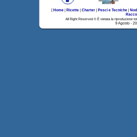
[
Home
|
Ricette
|
Charter
|
Pesci e Tecniche
|
Nod
Racco
All Right Reserved © È vietata la riproduzione tot
9 Agosto - 2