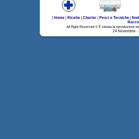
[
Home
|
Ricette
|
Charter
|
Pesci e Tecniche
|
Nod
Racco
All Right Reserved © È vietata la riproduzione tot
24 Novembre -