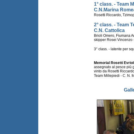
1° class. - Team M
C.N.Marina Rome
Rosetti Riccardo, Tzimo
2° class. - Team T
C.N. Cattolica
Brioli Omero, Fiumana An
skipper Rosei Vincenzo 
3° class. - latente per sq
Memorial Rosetti Evrio
assegnato al pesce più 
vinto da Rosetti Riccard
Team Millepiedi - C. N.
Gall