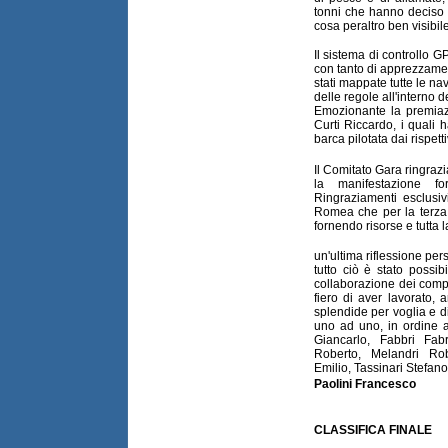
tonni che hanno deciso 
cosa peraltro ben visibil
Il sistema di controllo 
con tanto di apprezzamen
stati mappate tutte le nav
delle regole all'interno 
Emozionante la premiaz
Curti Riccardo, i quali
barca pilotata dai rispett
Il Comitato Gara ringraz
la manifestazione f
Ringraziamenti esclusiv
Romea che per la terza 
fornendo risorse e tutta l
un'ultima riflessione pers
tutto ciò è stato possi
collaborazione dei comp
fiero di aver lavorato, 
splendide per voglia e di
uno ad uno, in ordine al
Giancarlo, Fabbri Fab
Roberto, Melandri Rob
Emilio, Tassinari Stefano,
Paolini Francesco
CLASSIFICA FINALE