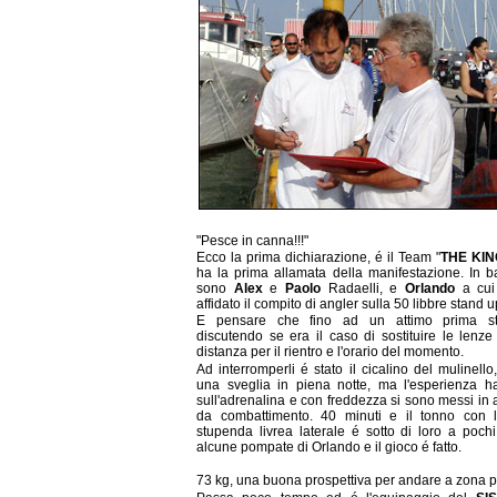
"Pesce in canna!!!"
Ecco la prima dichiarazione, é il Team "
THE KIN
ha la prima allamata della manifestazione. In b
sono
Alex
e
Paolo
Radaelli, e
Orlando
a cui
affidato il compito di angler sulla 50 libbre stand u
E pensare che fino ad un attimo prima s
discutendo se era il caso di sostituire le lenz
distanza per il rientro e l'orario del momento.
Ad interromperli é stato il cicalino del mulinell
una sveglia in piena notte, ma l'esperienza ha
sull'adrenalina e con freddezza si sono messi in 
da combattimento. 40 minuti e il tonno con 
stupenda livrea laterale é sotto di loro a pochi
alcune pompate di Orlando e il gioco é fatto.
73 kg, una buona prospettiva per andare a zona p