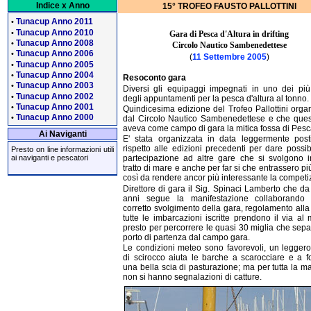
Indice x Anno
15° TROFEO FAUSTO PALLOTTINI
Tunacup Anno 2011
•
Tunacup Anno 2010
•
Gara di Pesca d'Altura in drifting
Tunacup Anno 2008
•
Circolo Nautico Sambenedettese
Tunacup Anno 2006
•
(
11 Settembre 2005
)
Tunacup Anno 2005
•
Tunacup Anno 2004
•
Resoconto gara
Tunacup Anno 2003
•
Diversi gli equipaggi impegnati in uno dei più
Tunacup Anno 2002
•
degli appuntamenti per la pesca d'altura al tonno.
Tunacup Anno 2001
•
Quindicesima edizione del Trofeo Pallottini orga
Tunacup Anno 2000
•
dal Circolo Nautico Sambenedettese e che ques
aveva come campo di gara la mitica fossa di Pesc
Ai Naviganti
E' stata organizzata in data leggermente posti
rispetto alle edizioni precedenti per dare possibi
Presto on line informazioni utili
partecipazione ad altre gare che si svolgono i
ai naviganti e pescatori
tratto di mare e anche per far si che entrassero pi
così da rendere ancor più interessante la competi
Direttore di gara il Sig. Spinaci Lamberto che da
anni segue la manifestazione collaborando 
corretto svolgimento della gara, regolamento all
tutte le imbarcazioni iscritte prendono il via al 
presto per percorrere le quasi 30 miglia che sepa
porto di partenza dal campo gara.
Le condizioni meteo sono favorevoli, un legger
di scirocco aiuta le barche a scarocciare e a 
una bella scia di pasturazione; ma per tutta la ma
non si hanno segnalazioni di catture.