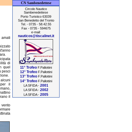
CN Sambenedettese
Circolo Nautico
Sambenedettese
Porto Turistico 63039
San Benedetto del Tronto
Tel. - 0735 - 58.42.55
Fax - 0735 - 594675
e-mail:
nauticos@tiscalinet.it
 amati
nizzato
t'anno
ara.
cipata
lità di
n quel
11° Trofeo
F.Pallottini
ù pesci
12° Trofeo
F.Pallottini
zione.
13° Trofeo
F.Pallottini
 alcuni
14° Trofeo
F.Pallottini
per il
2001
LA SFIDA -
a mano,
2002
LA SFIDA -
mattino
2005
LA SFIDA -
rano il
o vento
formare
ttinata