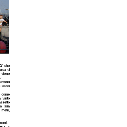
G
" che
arca ci
 viene
p.
tavano
e causa
o, come
 vinto
assetto
la sua
 metri,
remi.