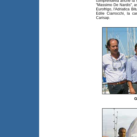
comprendeva anche la se
"Massimo De Nardis", as
Eurofrigo, l'Adriatica Bi
Edile Ciarrocchi, la c
Carisap.
G