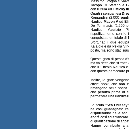
Massimo Brogna e Salvat
Jacopo Di Stefano e Gl
con il
Guia
ed il
Micky III
Quarti i senigalliesi
Dre
Romandini (2.000 punti)
Nautico
Macon V
ed
Eli
De Tommasis (1.200 punt
Nautico Maurizio P
rispettivamente con le 
conquistato un totale di 
Sfortunati i due equi
Kalajoki e da Pekka Vir
posto, ma sono stati squal
Questa gara di pesca d'a
ma va detto che si tratta 
che il Circolo Nautico è s
con questa particolare pr
Inoltre, le gare vengon
circle hook, che non 
rimangono nella bocca e
che peraltro prima di e
permettere una riabilitaz
Lo scafo "
Sea Odissey
ha così guadagnato l'a
disputeranno nelle ac
andrà così ad affiancare i
di qualificazione di agos
Hanno contribuito alla