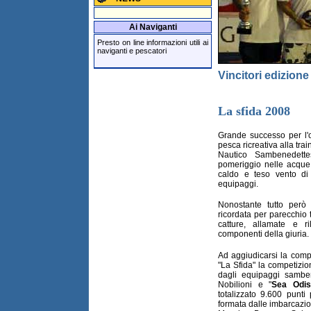
Ai Naviganti
Presto on line informazioni utili ai
naviganti e pescatori
Vincitori edizione
La sfida 2008
Grande successo per l'o
pesca ricreativa alla trai
Nautico Sambenedett
pomeriggio nelle acque d
caldo e teso vento di
equipaggi.
Nonostante tutto però
ricordata per parecchio 
catture, allamate e ri
componenti della giuria.
Ad aggiudicarsi la comp
"La Sfida" la competizi
dagli equipaggi samben
Nobilioni e "
Sea Odis
totalizzato 9.600 punt
formata dalle imbarcazio