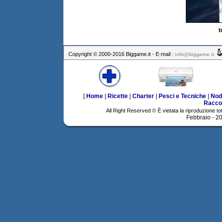
t
Copyright © 2000-2016 Biggame.it - E-mail :
info@biggame.it
[
Home
|
Ricette
|
Charter
|
Pesci e Tecniche
|
Nod
Racco
All Right Reserved © È vietata la riproduzione tot
Febbraio - 2