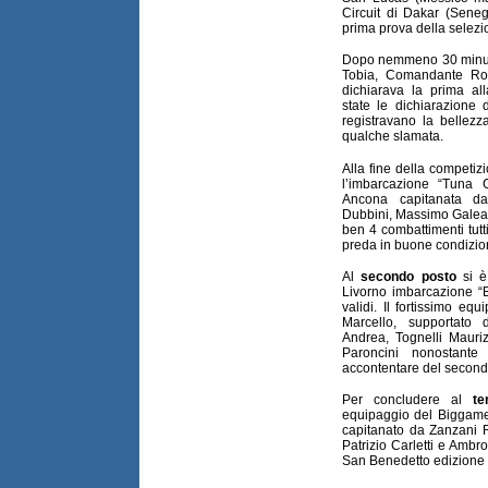
Circuit di Dakar (Seneg
prima prova della selezio
Dopo nemmeno 30 minuti 
Tobia, Comandante Ros
dichiarava la prima a
state le dichiarazione 
registravano la bellezza
qualche slamata.
Alla fine della competizi
l’imbarcazione “Tuna
Ancona capitanata da
Dubbini, Massimo Galeaz
ben 4 combattimenti tutti
preda in buone condizion
Al
secondo posto
si è 
Livorno imbarcazione “B
validi. Il fortissimo e
Marcello, supportato 
Andrea, Tognelli Mauri
Paroncini nonostante
accontentare del second
Per concludere al
te
equipaggio del Biggame
capitanato da Zanzani R
Patrizio Carletti e Ambro
San Benedetto edizione