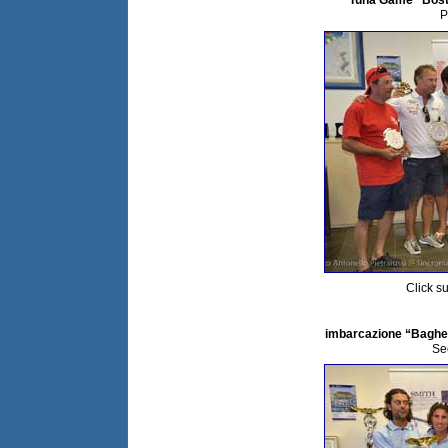
P
Click su
imbarcazione “Bagher
Sec