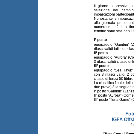
Il giorno successivo s
selezione del campion
imbarcazioni partecipant
Nonostante le imbarcazion
alla giornata preceden
numerose, infatti a fin
termine sono stati ben 18
I° posto
equipaggio “Gambin” (
rilasci validi tutti con cl
II° posto
equipaggio “Aurora” (Co
3 rilasci validi classe di
III° posto
equipaggio “Sea Hawk” 
con 3 rilasci validi 2 
classe di lenza 50 libbre
La classifica finale della
due prove) è la seguente
I° posto “Gambin” (Zan
II° posto “Aurora” (Corn
III° posto “Tuna Game” 
Fot
IGFA Off
fo
”Tuna Game” Bost