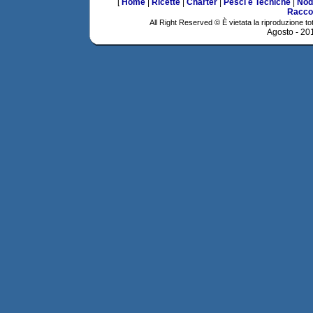
[
Home
|
Ricette
|
Charter
|
Pesci e Tecniche
|
Nod
Racco
All Right Reserved © È vietata la riproduzione tot
Agosto - 20