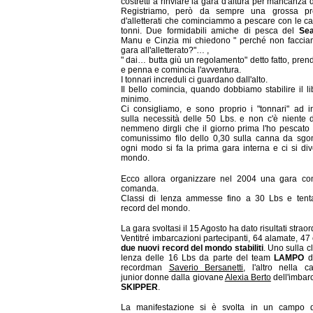
costretti a rinviare la gara d'altura per mancanza d
Registriamo, però da sempre una grossa pr
d'alletterati che cominciammo a pescare con le c
tonni. Due formidabili amiche di pesca del
Se
Manu e Cinzia mi chiedono " perché non facci
gara all'alletterato?"… ,
" dai… butta giù un regolamento" detto fatto, pren
e penna e comincia l'avventura.
I tonnari increduli ci guardano dall'alto.
Il bello comincia, quando dobbiamo stabilire il l
minimo.
Ci consigliamo, e sono proprio i "tonnari" ad in
sulla necessità delle 50 Lbs. e non c'è niente d
nemmeno dirgli che il giorno prima l'ho pescato
comunissimo filo dello 0,30 sulla canna da sgom
ogni modo si fa la prima gara interna e ci si div
mondo.
Ecco allora organizzare nel 2004 una gara c
comanda.
Classi di lenza ammesse fino a 30 Lbs e tenta
record del mondo.
La gara svoltasi il 15 Agosto ha dato risultati straor
Ventitré imbarcazioni partecipanti, 64 alamate, 47 
due nuovi record del mondo stabiliti
. Uno sulla c
lenza delle 16 Lbs da parte del team
LAMPO
d
recordman
Saverio Bersanetti
, l'altro nella c
junior donne dalla giovane
Alexia Berto
dell'imbar
SKIPPER
.
La manifestazione si è svolta in un campo 