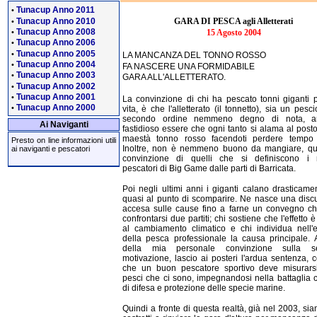
Tunacup Anno 2011
•
Tunacup Anno 2010
GARA DI PESCA agli Alletterati
•
Tunacup Anno 2008
•
15 Agosto 2004
Tunacup Anno 2006
•
Tunacup Anno 2005
•
LA MANCANZA DEL TONNO ROSSO
Tunacup Anno 2004
•
FA NASCERE UNA FORMIDABILE
Tunacup Anno 2003
•
GARA ALL'ALLETTERATO.
Tunacup Anno 2002
•
Tunacup Anno 2001
•
La convinzione di chi ha pescato tonni giganti 
Tunacup Anno 2000
•
vita, è che l'alletterato (il tonnetto), sia un pesci
secondo ordine nemmeno degno di nota, a
Ai Naviganti
fastidioso essere che ogni tanto si alama al post
maestà tonno rosso facendoti perdere tempo i
Presto on line informazioni utili
Inoltre, non è nemmeno buono da mangiare, qu
ai naviganti e pescatori
convinzione di quelli che si definiscono i m
pescatori di Big Game dalle parti di Barricata.
Poi negli ultimi anni i giganti calano drasticame
quasi al punto di scomparire. Ne nasce una disc
accesa sulle cause fino a farne un convegno c
confrontarsi due partiti; chi sostiene che l'effetto 
al cambiamento climatico e chi individua nell'
della pesca professionale la causa principale. A
della mia personale convinzione sulla s
motivazione, lascio ai posteri l'ardua sentenza, 
che un buon pescatore sportivo deve misurars
pesci che ci sono, impegnandosi nella battaglia
di difesa e protezione delle specie marine.
Quindi a fronte di questa realtà, già nel 2003, sia