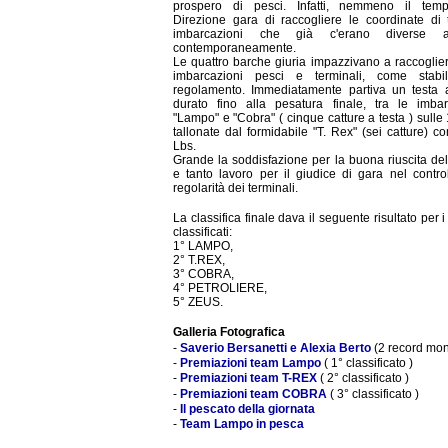
prospero di pesci. Infatti, nemmeno il tem
Direzione gara di raccogliere le coordinate di t
imbarcazioni che già c'erano diverse a
contemporaneamente.
Le quattro barche giuria impazzivano a raccoglier
imbarcazioni pesci e terminali, come stabi
regolamento. Immediatamente partiva un testa a
durato fino alla pesatura finale, tra le imbar
"Lampo" e "Cobra" ( cinque catture a testa ) sulle
tallonate dal formidabile "T. Rex" (sei catture) c
Lbs.
Grande la soddisfazione per la buona riuscita del
e tanto lavoro per il giudice di gara nel control
regolarità dei terminali.
La classifica finale dava il seguente risultato per i
classificati:
1° LAMPO,
2° T.REX,
3° COBRA,
4° PETROLIERE,
5° ZEUS.
Galleria Fotografica
-
Saverio Bersanetti e Alexia Berto
(2 record mon
-
Premiazioni team Lampo
( 1° classificato )
-
Premiazioni team T-REX
( 2° classificato )
-
Premiazioni team COBRA
( 3° classificato )
-
Il pescato della giornata
-
Team Lampo in pesca