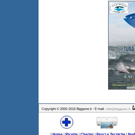
Copyright © 2000-2016 Biggame.it - E-mail :
info@biggame.it
[
Home
|
Ricette
|
Charter
|
Pesci e Tecniche
|
Nod