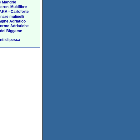
e Mandrie
acron, Multifibre
RA - Carloforte
nare mulinelli
agine Adriatico
forme Adriatiche
 del Biggame
ti di pesca