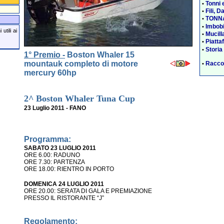
Tonni 
•
Fili, D
•
TONNA
•
Imbobi
•
utili ai
Mucill
•
Piatta
•
Storia
•
1° Premio -
Boston Whaler 15
mountauk completo di motore
Raccon
•
mercury 60hp
2^ Boston Whaler Tuna Cup
23 Luglio 2011 -
FANO
Programma:
SABATO 23 LUGLIO 2011
ORE 6.00: RADUNO
ORE 7.30: PARTENZA
ORE 18.00: RIENTRO IN PORTO
DOMENICA 24 LUGLIO 2011
ORE 20.00: SERATA DI GALA E PREMIAZIONE
PRESSO IL RISTORANTE “J”
Regolamento: