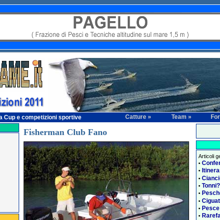
Catture »
Team »
Fo
Cup e competizioni sportive
Fisherman Club Fano
Articoli 
Confe
•
Itiner
•
Cianci
•
Tonni?
•
Pesch
•
Ciguat
•
Pesce
•
Rarefa
•