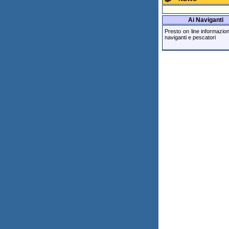
Ai Naviganti
Presto on line informazioni 
naviganti e pescatori