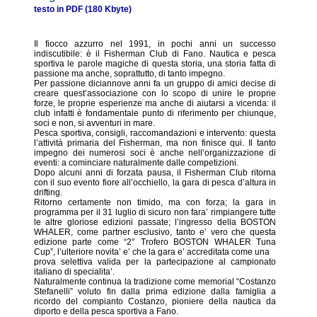
testo in PDF (180 Kbyte)
Il fiocco azzurro nel 1991, in pochi anni un successo
indiscutibile: è il Fisherman Club di Fano. Nautica e pesca
sportiva le parole magiche di questa storia, una storia fatta di
passione ma anche, soprattutto, di tanto impegno.
Per passione diciannove anni fa un gruppo di amici decise di
creare quest’associazione con lo scopo di unire le proprie
forze, le proprie esperienze ma anche di aiutarsi a vicenda: il
club infatti è fondamentale punto di riferimento per chiunque,
soci e non, si avventuri in mare.
Pesca sportiva, consigli, raccomandazioni e intervento: questa
l’attività primaria del Fisherman, ma non finisce qui. Il tanto
impegno dei numerosi soci è anche nell’organizzazione di
eventi: a cominciare naturalmente dalle competizioni.
Dopo alcuni anni di forzata pausa, il Fisherman Club ritorna
con il suo evento fiore all’occhiello, la gara di pesca d’altura in
drifting.
Ritorno certamente non timido, ma con forza; la gara in
programma per il 31 luglio di sicuro non fara’ rimpiangere tutte
le altre gloriose edizioni passate; l’ingresso della BOSTON
WHALER, come partner esclusivo, tanto e’ vero che questa
edizione parte come “2° Trofero BOSTON WHALER Tuna
Cup”, l’ulteriore novita’ e’ che la gara e’ accreditata come una
prova selettiva valida per la partecipazione al campionato
italiano di specialita’.
Naturalmente continua la tradizione come memorial “Costanzo
Stefanelli” voluto fin dalla prima edizione dalla famiglia a
ricordo del compianto Costanzo, pioniere della nautica da
diporto e della pesca sportiva a Fano.