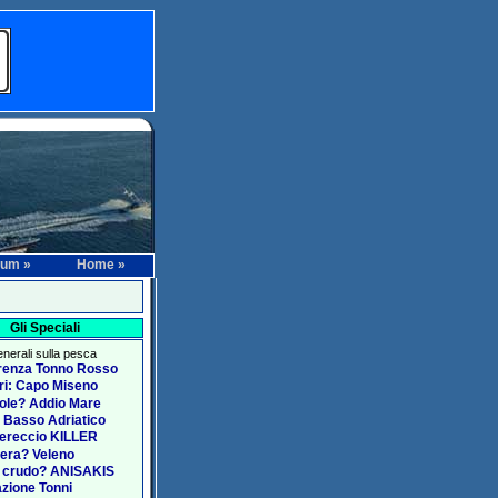
rum »
Home »
Gli Speciali
generali sulla pesca
renza Tonno Rosso
ari: Capo Miseno
ole? Addio Mare
 Basso Adriatico
ereccio KILLER
era? Veleno
 crudo? ANISAKIS
zione Tonni