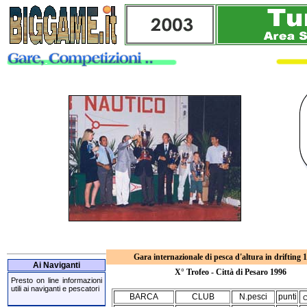
Gara internazionale di pesca d'altura in drifting 1
Ai Naviganti
X° Trofeo - Città di Pesaro 1996
Presto on line informazioni
utili ai naviganti e pescatori
BARCA
CLUB
N.pesci
punti