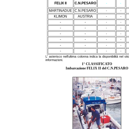
FELIX II
C.N.PESARO
-
-
MARTINADUE
C.N.PESARO
-
-
KLIMON
AUSTRIA
-
-
-
-
-
-
-
-
-
-
-
-
-
-
-
-
-
-
-
-
-
-
-
-
-
-
L' asterisco nell'ultima colonna indica la disponibilità nel sito
informazioni.
1° CLASSIFICATO
Imbarcazione FELIX II del C.N.PESARO