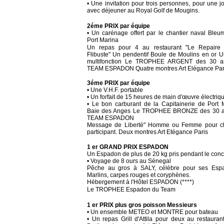
• Une invitation pour trois personnes, pour une j
avec déjeuner au Royal Golf de Mougins.
2éme PRIX par équipe
• Un carénage offert par le chantier naval Bleu
Port Marina
Un repas pour 4 au restaurant "Le Repaire
Flibuste" Un pendentif Boule de Moulins en or Un
multifonction Le TROPHEE ARGENT des 30 a
TEAM ESPADON Quatre montres Art Elégance Par
3éme PRIX par équipe
• Une V.H.F. portable
• Un forfait de 15 heures de main d'œuvre électriq
• Le bon carburant de la Capitainerie de Port 
Baie des Anges Le TROPHEE BRONZE des 30 a
TEAM ESPADON
Message de Liberté" Homme ou Femme pour c
participant. Deux montres Art Etégance Paris
1 er GRAND PRIX ESPADON
Un Espadon de plus de 20 kg pris pendant le con
• Voyage de 8 ours au Sénegal
Pêche au gros à SALY, célèbre pour ses Esp
Marlins, carpes rouges et coryphènes.
Hébergement à l'Hôtel ESPADON (****)
Le TROPHEE Espadon du Team
1 er PRIX plus gros poisson Messieurs
• Un ensemble METEO et MONTRE pour bateau
• Un repas Grill d'Attila pour deux au restaurant