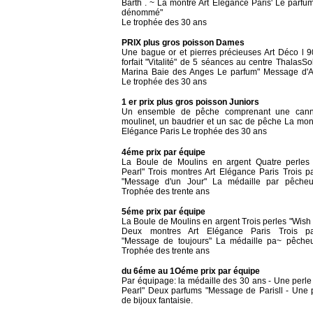
Barth . ~ La montre Art Elégance Paris' Le parfu
dénommé"
Le trophée des 30 ans
PRIX plus gros poisson Dames
Une bague or et pierres précieuses Art Déco l 
forfait "Vitalité" de 5 séances au centre ThalasSo
Marina Baie des Anges Le parfum" Message d'
Le trophée des 30 ans
1 er prix plus gros poisson Juniors
Un ensemble de pêche comprenant une cann
moulinet, un baudrier et un sac de pêche La mont
Elégance Paris Le trophée des 30 ans
4éme prix par équipe
La Boule de Moulins en argent Quatre perles
Pearl" Trois montres Art Elégance Paris Trois p
"Message d'un Jour" La médaille par pêche
Trophée des trente ans
5éme prix par équipe
La Boule de Moulins en argent Trois perles "Wish 
Deux montres Art Elégance Paris Trois pa
"Message de toujours" La médaille pa~ pêche
Trophée des trente ans
du 6éme au 1Oéme prix par équipe
Par équipage: la médaille des 30 ans - Une perle
Pearl" Deux parfums "Message de Parisll - Une 
de bijoux fantaisie.