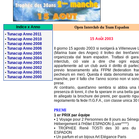
Indice x Anno
Open Interclub du Team Espadon
Tunacup Anno 2011
•
15 Août 2003
Tunacup Anno 2010
•
Tunacup Anno 2008
•
Tunacup Anno 2006
Il giorno 15 agosto 2003 si svolgerà a Villeneuve
•
(Marina baie des Anges) il trofeo dei trent'anni
Tunacup Anno 2005
•
organizzata dal team espadon. Trattasi di gar
Tunacup Anno 2004
•
interclub, ciò vale a dire che ogni equip
Tunacup Anno 2003
•
appartenente ad un club avrà il diritto di partec
Tunacup Anno 2002
•
previo tesseramento alla FFPM (federation fra
Tunacup Anno 2001
•
pecheurs en mer). Questa é stata denominata s
Tunacup Anno 2000
•
manche, per il fatto che l'anno scorso non vi son
prese.
Al contrario, quest'anno sembra si abbia una
presenza di tonni, il che fa sperare in una bella ga
In allegato la brochure dei premi, per quanto rigu
regolamento fa fede l'I.G.F.A., con classe unica 30 
PREMI
1 er PRIX par équipe
• 1 Voyage pour 2 Personnes de 8 jours au Séneg
Hébergement à l'Hôtel ESPADON (Luxe****)
• TROPHEE René TOSTI des 30 ans du
ESPADON
• Un parfum et un bijoux Art Elégance Paris