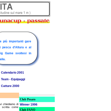
alendario delle
 siti delle barche con
acconti ed immagini
e più importanti gare
rincipali gare di pesca
li equipaggi e i
i alcune catture
i pesca d'Altura e al
'altura per il 2001.
acconti delle loro
egnalateci per l'anno
ig Game svoltesi in
vventure in mare
000
talia.
Calendario 2001
Team - Equipaggi
Catture 2000
Club Pesaro
vi chiediamo di
Winner 1996
e scritta come
Club FANO