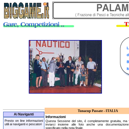
C
I
R
L
p
g
d
d
d
r
s
B
a
2
I
Tunacup Passate - ITALIA
Ai Naviganti
Informazioni
Presto on line informazioni
Questa Sessione del sito, é completamente gratuita, ma 
utili ai naviganti e pescatori
inviarci insieme alle foto anche una documentazion
specificato nella nota finale.