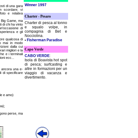
Winner 1997
osti di una gara
n scordare; vi
foto e relativa
Charter - Pesaro
del Big Game, ma
Charter di pesca al tonno
i di chi ha vinto
e squalo volpe, in
n'occasione di
compagnia di Bet e
sperienza e gli
Nocciolina.
re qualcosa di
•
Fisherman Paradise
no mai in modo
zioni dalla cui
Capo Verde
ari migliori e la
he e i terminali
CABO VERDE
:
ioni ecc...
Isola di Boavista hot spot
di pesca; surfcasting e
altre in formazioni per un
te ancora una e-
di di specificare
viaggio di vacanza e
divertimento.
ale e amo)
pa);
ngono perse, ma