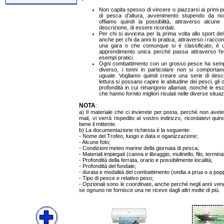
Non capita spesso di vincere o piazzarsi ai primi p
di pesca d'altura, avvenimento stupendo da no
offiamo quindi la possibilità, attraverso alcune 
descrizione, di essere ricordati.
Per chi si avvicina per la prima volta allo sport 
anche per chi da anni lo pratica, attraverso i raccont
una gara o che comunque si é classificato, é u
apprendimento unica perché passa attraverso l'e
esempi pratici.
Ogni combattimento con un grosso pesce ha semp
diverso, i tonni in particolare non si comporta
uguale. Vogliamo quindi creare una serie di descri
lettura si possano capire le abitudine dei pesci, gli or
profondità in cui rimangono allamati, nonché le esc
che hanno fornito migliori risulati nelle diverse situaz
NOTA
:
a) Il materiale che ci invierete per posta, perché non ave
mail, vi verrà rispedito al vostro indirizzo, ricordatevi quin
bene il mittente.
b) La documentazione richiesta é la seguente:
- Nome del Trofeo, luogo e data e oganizzazione;
- Alcune foto;
- Condizioni meteo marine della giornata di pesca;
- Materiali impiegati (canna e libraggio, mulinello, filo, termin
- Profondità della ferrata, orario e possibilmente località;
- Profondità del fondale;
- durata e modalità del combattimento (sedia a prua o a pop
- Tipo di pesce e relativo peso;
- Opzionali sono le coordinate, anche perché negli anni ve
se ognuno ne fornisce una ne riceve dagli altri molte di più.