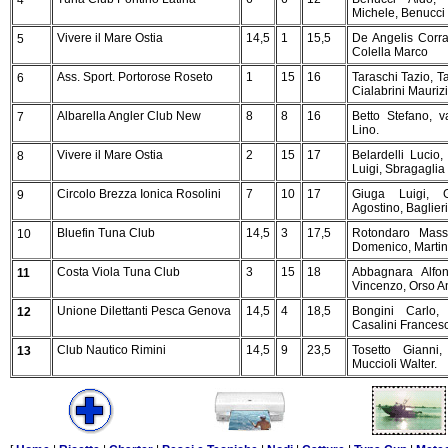
4
Michele, Benucci 
Vivere il Mare Ostia
14,5
1
15,5
De Angelis Corra
5
Colella Marco
Ass. Sport. Portorose Roseto
1
15
16
Taraschi Tazio, T
6
Cialabrini Maurizi
Albarella Angler Club New
8
8
16
Betto Stefano, 
7
Lino.
Vivere il Mare Ostia
2
15
17
Belardelli Lucio
8
Luigi, Sbragaglia
Circolo Brezza Ionica Rosolini
7
10
17
Giuga Luigi, G
9
Agostino, Baglier
Bluefin Tuna Club
14,5
3
17,5
Rotondaro Mass
10
Domenico, Martin
Costa Viola Tuna Club
3
15
18
Abbagnara Alfon
11
Vincenzo, Orso A
Unione Dilettanti Pesca Genova
14,5
4
18,5
Bongini Carlo, 
12
Casalini Frances
Club Nautico Rimini
14,5
9
23,5
Tosetto Gianni,
13
Muccioli Walter.