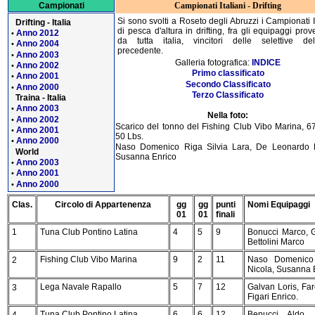
Campionati Italiani - Drifting
Campionati
Si sono svolti a Roseto degli Abruzzi i Campionati I
Drifting - Italia
di pesca d'altura in drifting, fra gli equipaggi prov
Anno 2012
•
da tutta italia, vincitori delle selettive del
Anno 2004
•
precedente.
Anno 2003
•
Galleria fotografica:
INDICE
Anno 2002
•
Primo classificato
Anno 2001
•
Secondo Classificato
Anno 2000
•
Terzo Classificato
Traina - Italia
Anno 2003
•
Nella foto:
Anno 2002
•
Scarico del tonno del Fishing Club Vibo Marina, 6
Anno 2001
•
50 Lbs.
Anno 2000
•
Naso Domenico Riga Silvia Lara, De Leonardo N
World
Susanna Enrico
Anno 2003
•
Anno 2001
•
Anno 2000
•
Clas.
Circolo di Appartenenza
gg
gg
punti
Nomi Equipaggi
01
01
finali
1
Tuna Club Pontino Latina
4
5
9
Bonucci Marco, Gu
Bettolini Marco
Fishing Club Vibo Marina
9
2
11
Naso Domenico 
2
Nicola, Susanna 
Lega Navale Rapallo
5
7
12
Galvan Loris, Fa
3
Figari Enrico.
Tuna Club Pontino Latina
6
6
12
Benucci Aldo, 