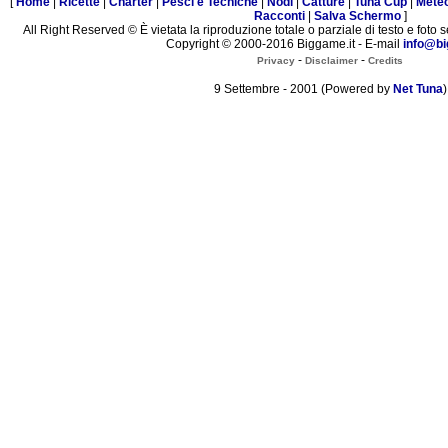
[
Home
|
Ricette
|
Charter
|
Pesci e Tecniche
|
Nodi
|
Catture
|
Tuna Cup
|
Mete
Racconti
|
Salva Schermo
]
All Right Reserved © È vietata la riproduzione totale o parziale di testo e foto s
Copyright © 2000-2016 Biggame.it - E-mail
info@bi
-
-
Privacy
Disclaimer
Credits
9 Settembre - 2001 (Powered by
Net Tuna
)