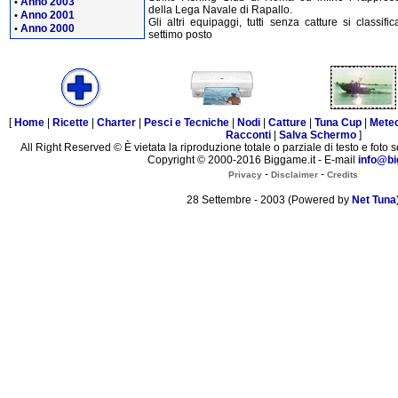
Anno 2003
•
della Lega Navale di Rapallo.
Anno 2001
•
Gli altri equipaggi, tutti senza catture si classifi
Anno 2000
•
settimo posto
[
Home
|
Ricette
|
Charter
|
Pesci e Tecniche
|
Nodi
|
Catture
|
Tuna Cup
|
Mete
Racconti
|
Salva Schermo
]
All Right Reserved © È vietata la riproduzione totale o parziale di testo e foto s
Copyright © 2000-2016 Biggame.it - E-mail
info@bi
-
-
Privacy
Disclaimer
Credits
28 Settembre - 2003 (Powered by
Net Tuna