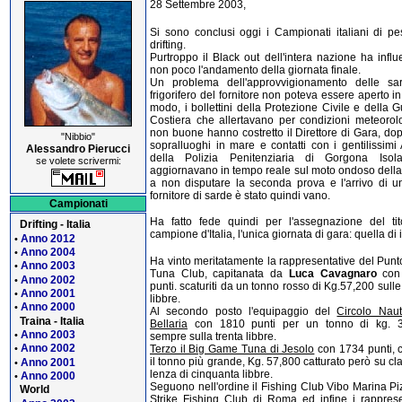
28 Settembre 2003,
Si sono conclusi oggi i Campionati italiani di pe
drifting.
Purtroppo il Black out dell'intera nazione ha influ
non poco l'andamento della giornata finale.
Un problema dell'approvvigionamento delle sar
frigorifero del fornitore non poteva essere aperto i
modo, i bollettini della Protezione Civile e della 
Costiera che allertavano per condizioni meteorol
non buone hanno costretto il Direttore di Gara, do
"Nibbio"
sopralluoghi in mare e contatti con i gentilissimi 
Alessandro Pierucci
della Polizia Penitenziaria di Gorgona Iso
se volete scrivermi:
aggiornavano in tempo reale sul moto ondoso della
a non disputare la seconda prova e l'arrivo di un
fornitore di sarde è stato quindi vano.
Campionati
Ha fatto fede quindi per l'assegnazione del tit
Drifting - Italia
campione d'Italia, l'unica giornata di gara: quella di i
Anno 2012
•
Anno 2004
•
Ha vinto meritatamente la rappresentative del Punt
Anno 2003
•
Tuna Club, capitanata da
Luca Cavagnaro
con
Anno 2002
•
punti. scaturiti da un tonno rosso di Kg.57,200 sulle
Anno 2001
•
libbre.
Anno 2000
•
Al secondo posto l'equipaggio del
Circolo Naut
Traina - Italia
Bellaria
con 1810 punti per un tonno di kg. 3
Anno 2003
•
sempre sulla trenta libbre.
Anno 2002
Terzo il Big Game Tuna di Jesolo
con 1734 punti, 
•
il tonno più grande, Kg. 57,800 catturato però su cl
Anno 2001
•
lenza di cinquanta libbre.
Anno 2000
•
Seguono nell'ordine il Fishing Club Vibo Marina Piz
World
Strike Fishing Club di Roma ed infine i rapprese