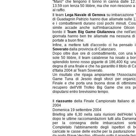
"Marò" che tengono il tonno in canna dalle 12.
13.59 con lenza 50 libbre, ma che non riescono a 
al raffio.
Il team
Lega Navale di Genova
su imbarcazione 
di Guadagnin Patrizio hanno due allamate sulle 12
e i combattimenti durano così pochi minuti. Cos
simile accade anche sull'imbarcazione Glico
bordo il
Team Big Game Giulianova
che nell'arc
giornata hanno ben tre allamate ma nessuna di
portate a buon fine.
Infine, a mettere tutti d'accordo ci ha pensato 
Soverato
dalla provincia di Catanzaro.
Dopo oltre due ore di combattimento, con una l
sole 50 libbre, il team calabrese ha issato a bo
splendido tonno rosso gigante di 186,400 Kg: un
degna di una finale e che ha garantito il titolo di 
d'Italia 2004 al Team Soverato.
Un risultato che ripaga ampiamente l'Associazi
Game Tuna di Jesolo degli sforzi per organiz
Finale e che porta una buona dose di ottimismo
recupero dell'VIII Trofeo Big Game che ora p
disputarsi entro brevissimo tempo.
Il
riassunto
della Finale Campionato Italiano di D
2004
Domenica 19 settembre 2004
Briefing alle 6,30 nella sala riunioni dell'Hotel V
dopo le ultime raccomandazioni tutti alla Darsena
per la consegna delle imbarcazioni sorteg
Completato l'abbinamento degli ispettori di 
caricate le casse delle esche per la pasturazione
da porto Piave Vecchio, sfilando sotto il grande far