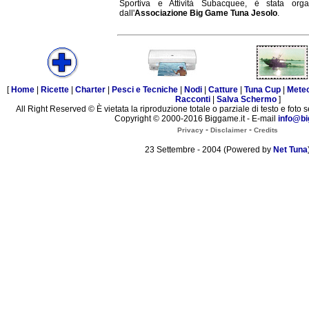
Sportiva e Attività Subacquee, è stata orga
dall'
Associazione Big Game Tuna Jesolo
.
[
Home
|
Ricette
|
Charter
|
Pesci e Tecniche
|
Nodi
|
Catture
|
Tuna Cup
|
Mete
Racconti
|
Salva Schermo
]
All Right Reserved © È vietata la riproduzione totale o parziale di testo e foto s
Copyright © 2000-2016 Biggame.it - E-mail
info@bi
-
-
Privacy
Disclaimer
Credits
23 Settembre - 2004 (Powered by
Net Tuna