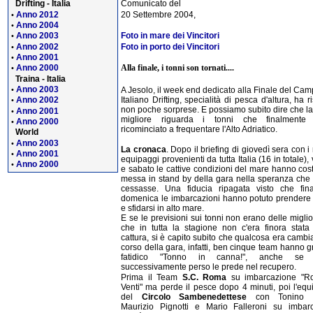
Drifting - Italia
Comunicato del
Anno 2012
20 Settembre 2004,
•
Anno 2004
•
Anno 2003
Foto in mare dei Vincitori
•
Anno 2002
Foto in porto dei Vincitori
•
Anno 2001
•
Alla finale, i tonni son tornati....
Anno 2000
•
Traina - Italia
Anno 2003
A Jesolo, il week end dedicato alla Finale del Ca
•
Italiano Drifting, specialità di pesca d'altura, ha r
Anno 2002
•
non poche sorprese. E possiamo subito dire che la
Anno 2001
•
migliore riguarda i tonni che finalmente
Anno 2000
•
ricominciato a frequentare l'Alto Adriatico.
World
Anno 2003
•
La cronaca
. Dopo il briefing di giovedì sera con i 
Anno 2001
•
equipaggi provenienti da tutta Italia (16 in totale),
Anno 2000
•
e sabato le cattive condizioni del mare hanno cost
messa in stand by della gara nella speranza che 
cessasse. Una fiducia ripagata visto che fin
domenica le imbarcazioni hanno potuto prendere i
e sfidarsi in alto mare.
E se le previsioni sui tonni non erano delle miglior
che in tutta la stagione non c'era finora stata
cattura, si è capito subito che qualcosa era cambi
corso della gara, infatti, ben cinque team hanno gr
fatidico "Tonno in canna!", anche se
successivamente perso le prede nel recupero.
Prima il Team
S.C. Roma
su imbarcazione "Ro
Venti" ma perde il pesce dopo 4 minuti, poi l'equ
del
Circolo Sambenedettese
con Tonino Ca
Maurizio Pignotti e Mario Falleroni su imbar