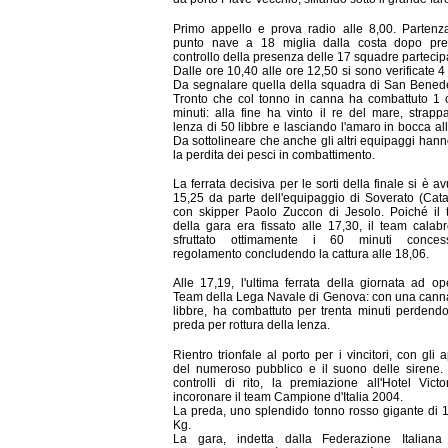
Primo appello e prova radio alle 8,00. Partenza
punto nave a 18 miglia dalla costa dopo pre
controllo della presenza delle 17 squadre partecipa
Dalle ore 10,40 alle ore 12,50 si sono verificate 4 
Da segnalare quella della squadra di San Benede
Tronto che col tonno in canna ha combattuto 1 
minuti: alla fine ha vinto il re del mare, strapp
lenza di 50 libbre e lasciando l'amaro in bocca all
Da sottolineare che anche gli altri equipaggi han
la perdita dei pesci in combattimento.
La ferrata decisiva per le sorti della finale si è av
15,25 da parte dell'equipaggio di Soverato (Cata
con skipper Paolo Zuccon di Jesolo. Poiché il 
della gara era fissato alle 17,30, il team calab
sfruttato ottimamente i 60 minuti conces
regolamento concludendo la cattura alle 18,06.
Alle 17,19, l'ultima ferrata della giornata ad op
Team della Lega Navale di Genova: con una cann
libbre, ha combattuto per trenta minuti perdendo
preda per rottura della lenza.
Rientro trionfale al porto per i vincitori, con gli 
del numeroso pubblico e il suono delle sirene.
controlli di rito, la premiazione all'Hotel Victo
incoronare il team Campione d'Italia 2004.
La preda, uno splendido tonno rosso gigante di 
Kg.
La gara, indetta dalla Federazione Italian