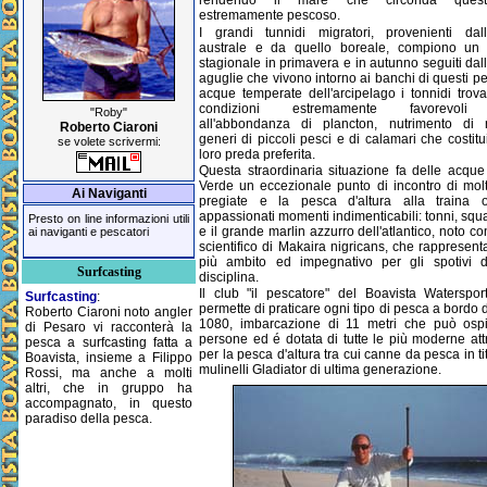
rendendo il mare che circonda quest
estremamente pescoso.
I grandi tunnidi migratori, provenienti dall
australe e da quello boreale, compiono un 
stagionale in primavera e in autunno seguiti dal
aguglie che vivono intorno ai banchi di questi pe
acque temperate dell'arcipelago i tonnidi trovan
condizioni estremamente favorevoli
"Roby"
all'abbondanza di plancton, nutrimento di 
Roberto Ciaroni
generi di piccoli pesci e di calamari che costit
se volete scrivermi:
loro preda preferita.
Questa straordinaria situazione fa delle acqu
Verde un eccezionale punto di incontro di mol
Ai Naviganti
pregiate e la pesca d'altura alla traina of
appassionati momenti indimenticabili: tonni, squa
Presto on line informazioni utili
e il grande marlin azzurro dell'atlantico, noto c
ai naviganti e pescatori
scientifico di Makaira nigricans, che rappresenta
più ambito ed impegnativo per gli spotivi d
Surfcasting
disciplina.
Il club "il pescatore" del Boavista Waterspo
Surfcasting
:
permette di praticare ogni tipo di pesca a bordo 
Roberto Ciaroni noto angler
1080, imbarcazione di 11 metri che può ospi
di Pesaro vi racconterà la
persone ed é dotata di tutte le più moderne att
pesca a surfcasting fatta a
per la pesca d'altura tra cui canne da pesca in t
Boavista, insieme a Filippo
mulinelli Gladiator di ultima generazione.
Rossi, ma anche a molti
altri, che in gruppo ha
accompagnato, in questo
paradiso della pesca.