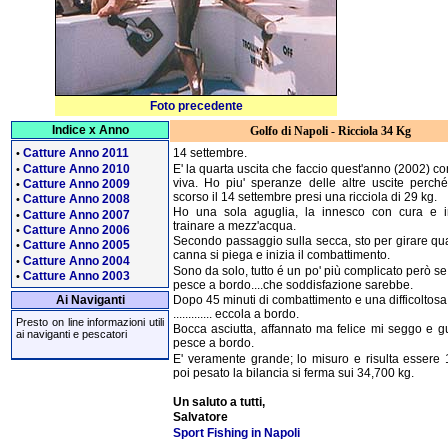
Foto precedente
Indice x Anno
Golfo di Napoli - Ricciola 34 Kg
Catture Anno 2011
14 settembre.
•
Catture Anno 2010
E' la quarta uscita che faccio quest'anno (2002) co
•
viva. Ho piu' speranze delle altre uscite perché
Catture Anno 2009
•
scorso il 14 settembre presi una ricciola di 29 kg.
Catture Anno 2008
•
Ho una sola aguglia, la innesco con cura e i
Catture Anno 2007
•
trainare a mezz'acqua.
Catture Anno 2006
•
Secondo passaggio sulla secca, sto per girare qu
Catture Anno 2005
•
canna si piega e inizia il combattimento.
Catture Anno 2004
•
Sono da solo, tutto é un po' più complicato però se 
Catture Anno 2003
•
pesce a bordo....che soddisfazione sarebbe.
Dopo 45 minuti di combattimento e una difficoltosa 
Ai Naviganti
............. eccola a bordo.
Presto on line informazioni utili
Bocca asciutta, affannato ma felice mi seggo e gu
ai naviganti e pescatori
pesce a bordo.
E' veramente grande; lo misuro e risulta essere 
poi pesato la bilancia si ferma sui 34,700 kg.
Un saluto a tutti,
Salvatore
Sport Fishing in Napoli