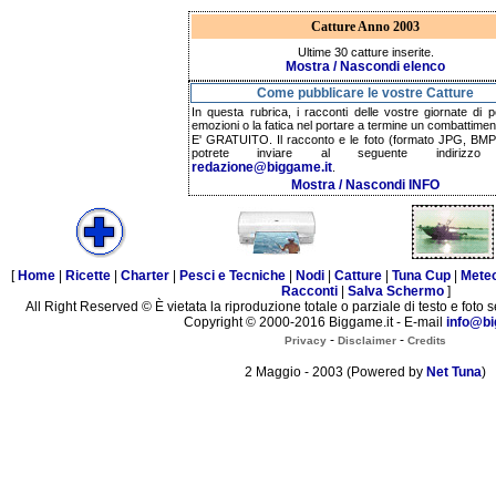
Catture Anno 2003
Ultime 30 catture inserite.
Mostra / Nascondi elenco
Come pubblicare le vostre Catture
In questa rubrica, i racconti delle vostre giornate di p
emozioni o la fatica nel portare a termine un combattimen
E' GRATUITO. Il racconto e le foto (formato JPG, BMP,
potrete inviare al seguente indirizzo 
redazione@biggame.it
.
Mostra / Nascondi INFO
[
Home
|
Ricette
|
Charter
|
Pesci e Tecniche
|
Nodi
|
Catture
|
Tuna Cup
|
Mete
Racconti
|
Salva Schermo
]
All Right Reserved © È vietata la riproduzione totale o parziale di testo e foto s
Copyright © 2000-2016 Biggame.it - E-mail
info@bi
-
-
Privacy
Disclaimer
Credits
2 Maggio - 2003 (Powered by
Net Tuna
)