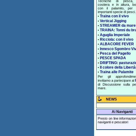
Tecniche di pesca, 
costiera e in altura, bol
con il palamito, per 
importanti specie di pesci.
Traina con il vivo
•
Vertical Jigging
•
STREAMER da mare
•
TRAINA: Tonni du br
•
Aguglia Imperiale
•
Ricciola: con il vivo
•
ALBACORE FEVER
•
Innesco Sgombro Vi
•
Pesca del Pagello
•
PESCE SPADA
•
DRIFTING: pasturazi
•
Il colore della Libertà
•
Traina alle Palamite
•
Per gli approfondime
invitiamo a partecipare al
di Discussione sulla p
mare.
NEWS
Ai Naviganti
Presto on line informazioni 
naviganti e pescatori