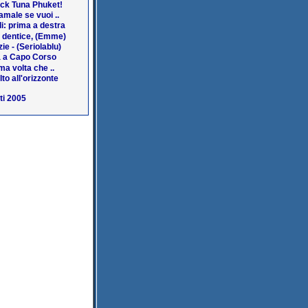
ack Tuna Phuket!
amale se vuoi ..
i: prima a destra
a dentice, (Emme)
ie - (Seriolablu)
 a Capo Corso
ma volta che ..
lto all'orizzonte
ti 2005