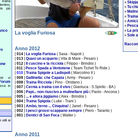
traina
Skipj
»
entino,
Tu chi
»
le più
Malind
»
Train
»
Amiciz
»
Pesca
»
La pri
anco
»
La voglia Furiosa
Sole a
»
Raccon
Anno 2012
vo
[
014
]
La voglia Furiosa
( Sasa - Napoli )
[
013
]
Quasi un acquario
( Vita di Mare - Pesaro )
[
012
]
Il cuscino e la ricciola
( Filippo - Brindisi )
one
[
011
]
Pesce Spada a Ventotene
( Team Tichet To Ride )
[
010
]
Traina Spigole a Ladispoli
( Marcolino II )
[
009
]
Gallinella: che Capata
( Army - Pesaro )
nti vi
Forum
[
008
]
Traina Ricciola
( Pino - Oristano )
esca in
[
007
]
Cernia a traina con il vivo
( Gianluca - S.Spirito - BA )
[
006
]
Papi... non riuscivo a mulinellare più
( Paolo - Ancona )
[
005
]
... e allora jiggiamo
( Alex - Brindisi )
[
004
]
Traina Spigola
( Luke - Trani )
[
003
]
Ambo, terno ... Cinquina!
( Janet - Pesaro )
[
002
]
I pesci grossi scappano sempre
( Piero - Taranto )
[
001
]
Dentici di San Foca
( Walter )
utili ai
Anno 2011