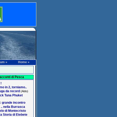
rum »
Home »
acconti di Pesca
 !
o in 2, torniamo..
ga da record
(Aldo)
ack Tuna Phuket
: grande incontro
 .. nella Burrasca
lo di Montecristo
a Storia di Etebete