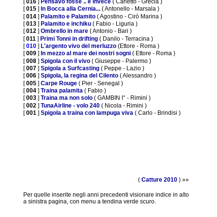
[
016
]
Pensavo fosse .. e invece
( Carletto - Grecia )
[
015
]
In Bocca alla Cernia...
( Antonello - Marsala )
[
014
]
Palamito e Palamito
( Agostino - Cirò Marina )
[
013
]
Palamito e inchiku
( Fabio - Liguria )
[
012
]
Ombrello in mare
( Antonio - Bari )
[
011
]
Primi Tonni in drifting
( Danilo - Terracina )
[
010
]
L'argento vivo del merluzzo
(Ettore - Roma )
[
009
]
In mezzo al mare dei nostri sogni
( Ettore - Roma )
[
008
]
Spigola con il vivo
( Giuseppe - Palermo )
[
007
]
Spigola a Surfcasting
( Peppe - Lazio )
[
006
]
Spigola, la regina del Cilento
( Alessandro )
[
005
]
Carpe Rouge
( Pier - Senegal )
[
004
]
Traina palamita
( Fabio )
[
003
]
Traina ma non solo
( GAMBIN I° - Rimini )
[
002
]
TunaAirline - volo 240
( Nicola - Rimini )
[
001
]
Spigola a traina con lampuga viva
( Carlo - Brindisi )
(
Catture 2010
) »»
Per quelle inserite negli anni precedenti visionare indice in alto
a sinistra pagina, con menu a tendina verde scuro.