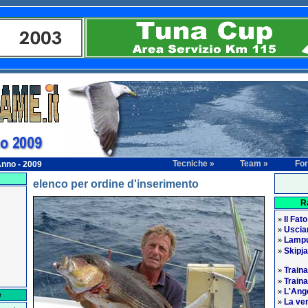
Tecniche »
Team »
Fo
nno - 2009
elenco per ordine d'inserimento
R
Il Fato
»
Usciam
»
Lampu
»
Skipj
»
Traina
»
Traina
»
L'Ange
»
e
La ver
»