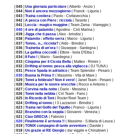
[
045
]
Una giornata particolare
( Alberto - Anzio )
[
044
]
Non é ancora mezzogiorno
( Franck - Liguria )
[
043
]
Traina costiera
( Paolo - Civitavecchia )
[
042
]
A pesca con Piero : ricciola
( Taranto )
[
041
]
Leccia : magico muggine
( Team Zama - Viareggio )
[
040
]
4 ore di palamito
( Agostino - Cirò Marina )
[
039
]
Jigga che ti passa
( Alex - brindisi )
[
038
]
Palamito : effetto serra
( Marco - Liguria )
[
037
]
Tonno.. o... ricciola?
( Aldo - Brindisi )
[
036
]
Trainetta di un'ora !
( Giuseppe - Sardegna )
[
035
]
La gallina coccodé
( Ettore - Isola D'Elba )
[
034
]
Il Fato !
( Mario - Saedegna )
[
033
]
Cinquina per il Cicota Bella
( Matteo - Rimini )
[
032
]
Drifting al tonno: pesca alla vigliacca
( DJ TUNA )
[
031
]
Pesce Spada in adriatico
( Team Splendor - Pesaro )
[
030
]
Buona la Prima !!
( Massimo - Vita di Mare )
[
029
]
Tonni a febbraio? Non é vero!
( Janet Team - Pesaro )
[
028
]
Musica per le nostre orecchie
( Rocco e Antonio )
[
027
]
Corvina nella notte
( Dario - Messina )
[
026
]
Tonni nella nebbia
( Cirì Team - Fano )
[
025
]
In Ricordo di Toni
( Rockn’Reel Team )
[
024
]
Drifting al tonno
( I 3 Lazzaroni - Brindisi )
[
023
]
Traina nel Golfo del Tigullio
( Franco - Liguria )
[
022
]
Branzino con la seppia
( Giovanni - Venezia )
[
021
]
Ciao GRECIA
( Fabrizio )
[
020
]
Finalmente é arrivata !!
( Massimo - S.Maria di Leuca )
[
019
]
TONIX compagno di tante avventure
( Davide )
[
018
]
Un grazie al RE Giorgio
( dar viggile e Chinatown )