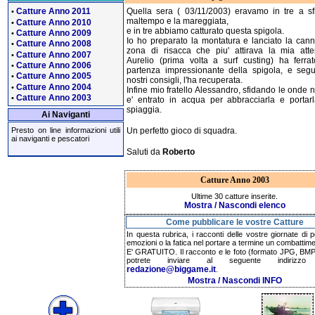
Catture Anno 2011
Quella sera ( 03/11/2003) eravamo in tre a sfi
•
maltempo e la mareggiata,
Catture Anno 2010
•
e in tre abbiamo catturato questa spigola.
Catture Anno 2009
•
Io ho preparato la montatura e lanciato la cann
Catture Anno 2008
•
zona di risacca che piu' attirava la mia atte
Catture Anno 2007
•
Aurelio (prima volta a surf custing) ha ferrat
Catture Anno 2006
•
partenza impressionante della spigola, e seg
Catture Anno 2005
•
nostri consigli, l'ha recuperata.
Catture Anno 2004
•
Infine mio fratello Alessandro, sfidando le onde n
Catture Anno 2003
•
e' entrato in acqua per abbracciarla e portarl
spiaggia.
Ai Naviganti
Un perfetto gioco di squadra.
Presto on line informazioni utili
ai naviganti e pescatori
Saluti da
Roberto
Catture Anno 2003
Ultime 30 catture inserite.
Mostra / Nascondi elenco
Come pubblicare le vostre Catture
In questa rubrica, i racconti delle vostre giornate di 
emozioni o la fatica nel portare a termine un combattime
E' GRATUITO. Il racconto e le foto (formato JPG, BMP,
potrete inviare al seguente indirizzo 
redazione@biggame.it
.
Mostra / Nascondi INFO