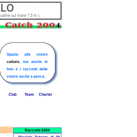
I club o circoli nautici
I charter italiani per la
Spazio alle vostre
Il sito delle barche e
ospiti di biggame.it, info
pesca d'altura al tonno,
catture
degli equipaggi di
, ma anche le
sulle loro attività.
squali, alalunghe, nei
foto e i racconti delle
pesca d'altura italiani..
nostri mari.
vostre uscite a pesca.
Club
Team
Charter
Racconti 2004