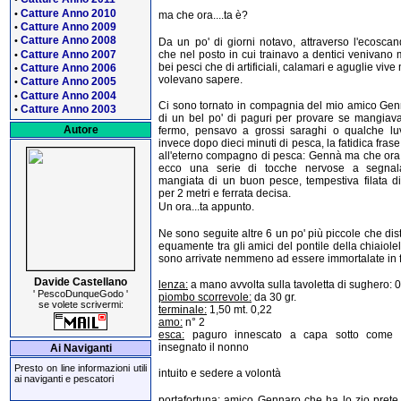
Catture Anno 2010
•
ma che ora....ta è?
Catture Anno 2009
•
Catture Anno 2008
•
Da un po' di giorni notavo, attraverso l'ecoscan
Catture Anno 2007
che nel posto in cui trainavo a dentici venivano 
•
bei pesci che di artificiali, calamari e aguglie vive
Catture Anno 2006
•
volevano sapere.
Catture Anno 2005
•
Catture Anno 2004
•
Ci sono tornato in compagnia del mio amico Gen
Catture Anno 2003
•
di un bel po' di paguri per provare se mangiav
Autore
fermo, pensavo a grossi saraghi o qualche lu
invece dopo dieci minuti di pesca, la fatidica frase 
all'eterno compagno di pesca: Gennà ma che ora
ecco una serie di tocche nervose a segnal
mangiata di un buon pesce, tempestiva filata d
per 2 metri e ferrata decisa.
Un ora...ta appunto.
Ne sono seguite altre 6 un po' più piccole che dist
equamente tra gli amici del pontile della chiaiole
sono arrivate nemmeno ad essere immortalate in f
Davide Castellano
lenza:
a mano avvolta sulla tavoletta di sughero: 
' PescoDunqueGodo '
piombo scorrevole:
da 30 gr.
se volete scrivermi:
terminale:
1,50 mt. 0,22
amo:
n° 2
esca:
paguro innescato a capa sotto come
insegnato il nonno
Ai Naviganti
Presto on line informazioni utili
intuito e sedere a volontà
ai naviganti e pescatori
portafortuna:
amico Gennaro che ha lo zio prete 