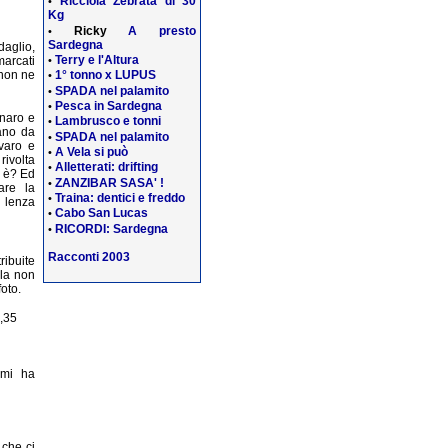
Ricciola Zebrata di 30
•
Kg
Ricky
A presto
•
Sardegna
daglio,
Terry e l'Altura
marcati
•
 non ne
1° tonno x LUPUS
•
SPADA nel palamito
•
Pesca in Sardegna
•
naro e
Lambrusco e tonni
•
ano da
SPADA nel palamito
•
varo e
A Vela si può
•
rivolta
Alletterati: drifting
•
 è? Ed
ZANZIBAR SASA' !
•
are la
Traina: dentici e freddo
•
i lenza
Cabo San Lucas
•
RICORDI: Sardegna
•
Racconti 2003
ribuite
lla non
oto.
0,35
 mi ha
che ci