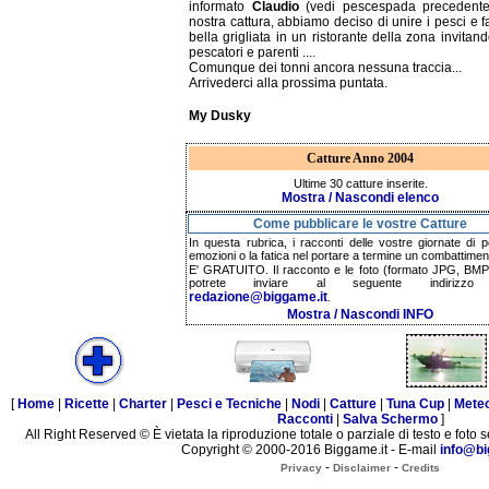
informato
Claudio
(vedi pescespada precedente
nostra cattura, abbiamo deciso di unire i pesci e 
bella grigliata in un ristorante della zona invitan
pescatori e parenti ....
Comunque dei tonni ancora nessuna traccia...
Arrivederci alla prossima puntata.
My Dusky
Catture Anno 2004
Ultime 30 catture inserite.
Mostra / Nascondi elenco
Come pubblicare le vostre Catture
In questa rubrica, i racconti delle vostre giornate di p
emozioni o la fatica nel portare a termine un combattimen
E' GRATUITO. Il racconto e le foto (formato JPG, BMP,
potrete inviare al seguente indirizzo 
redazione@biggame.it
.
Mostra / Nascondi INFO
[
Home
|
Ricette
|
Charter
|
Pesci e Tecniche
|
Nodi
|
Catture
|
Tuna Cup
|
Mete
Racconti
|
Salva Schermo
]
All Right Reserved © È vietata la riproduzione totale o parziale di testo e foto s
Copyright © 2000-2016 Biggame.it - E-mail
info@bi
-
-
Privacy
Disclaimer
Credits