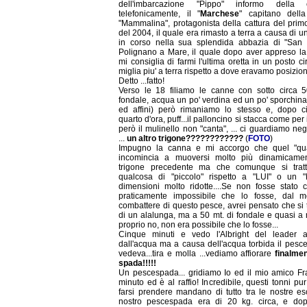
dell'imbarcazione "Pippo" informo della ca
telefonicamente, il "
Marchese
" capitano dell
"Mammalina", protagonista della cattura del prim
del 2004, il quale era rimasto a terra a causa di u
in corso nella sua splendida abbazia di "San 
Polignano a Mare, il quale dopo aver appreso la 
mi consiglia di farmi l'ultima oretta in un posto c
miglia piu' a terra rispetto a dove eravamo posizion
Detto ...fatto!
Verso le 18 filiamo le canne con sotto circa 5
fondale, acqua un po' verdina ed un po' sporchina
ed affini) però rimaniamo lo stesso e, dopo c
quarto d'ora, puff...il palloncino si stacca come per
però il mulinello non "canta", ... ci guardiamo neg
...
un altro trigone????????????
(
FOTO
)
Impugno la canna e mi accorgo che quel "qu
incomincia a muoversi molto più dinamicame
trigone precedente ma che comunque si trat
qualcosa di "piccolo" rispetto a "LUI" o un "
dimensioni molto ridotte....Se non fosse stato 
praticamente impossibile che lo fosse, dal 
combattere di questo pesce, avrei pensato che si 
di un alalunga, ma a 50 mt. di fondale e quasi a
proprio no, non era possibile che lo fosse...
Cinque minuti e vedo l'Albright del leader af
dall'acqua ma a causa dell'acqua torbida il pesce
vedeva...tira e molla ...vediamo affiorare
finalme
spada!!!!!
Un pescespada... gridiamo Io ed il mio amico Fr
minuto ed è al raffio! Incredibile, questi tonni pu
farsi prendere mandano di tutto tra le nostre esc
nostro pescespada era di 20 kg. circa, e do