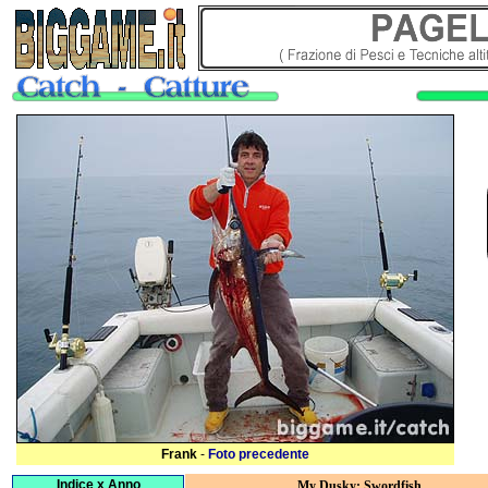
Frank
-
Foto precedente
Indice x Anno
My Dusky: Swordfish