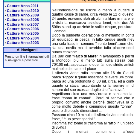
Catture Anno 2011
•
Nell'indecisione se uscire o meno a buttare 
Catture Anno 2010
•
quattro casse di sarde, circa verso le 12 di quest
Catture Anno 2009
•
24 aprile, eravamo stati gli ultimi a filare in mare l
Catture Anno 2008
•
e vista la mancanza assoluta tonni, solo due Al
Catture Anno 2007
•
50lbs stand up anziché le solite cinque, per star
Catture Anno 2006
•
...comodi.
Catture Anno 2005
•
Dopo la suddetta operazione ci mettiamo in conta
Catture Anno 2004
•
gli equipaggi in pesca, in tutto cinque quelli rile
Catture Anno 2003
•
una sola frase in comune "niente tonni"...non che
sia una novità ma ci avrebbe fatto piacere sent
Ai Naviganti
nuova canzone...
Da Bari con "
Falco di Mare
" in avamposto e per fi
Presto on line informazioni utili
ai naviganti e pescatori
a Monopoli più o meno tutti sulla stessa bati
70/100 mt., aspettavamo quel famoso stridio antist
mulinello che tanto ci piace.
Il silenzio viene rotto intorno alle 16 da Claudi
barca "
Pippo
" il quale asserisce di avere 3/4 tonni 
barca ad una profondità di 30 mt. circa, ed a con
quanto ci stava raccontando ci fa' sentire in dir
sonoro del suo ecoscandaglio che "cantava".
Aspettiamo circa una mezz'oretta e sentiamo la f
frase "tonno in canna!"... Pero' si sentiva che 
proprio convinto anche perché descriveva la p
come molto debole e comunque questo "tonno"
essere di piccole dimensioni ...
Passano circa 10 minuti e il silenzio viene rotto da 
frase, " é un pescespada! ".
Insomma sto' tonno si trasforma al raffio in un pe
di 35Kg.!
Dopo i meritati complimenti all'equi