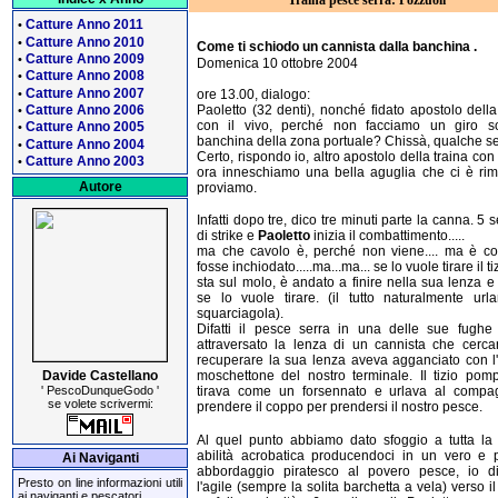
Traina pesce serra: Pozzuoli
Catture Anno 2011
•
Catture Anno 2010
•
Come ti schiodo un cannista dalla banchina .
Catture Anno 2009
•
Domenica 10 ottobre 2004
Catture Anno 2008
•
Catture Anno 2007
•
ore 13.00, dialogo:
Catture Anno 2006
Paoletto (32 denti), nonché fidato apostolo della
•
con il vivo, perché non facciamo un giro so
Catture Anno 2005
•
banchina della zona portuale? Chissà, qualche se
Catture Anno 2004
•
Certo, rispondo io, altro apostolo della traina con i
Catture Anno 2003
•
ora inneschiamo una bella aguglia che ci è rim
Autore
proviamo.
Infatti dopo tre, dico tre minuti parte la canna. 5 
di strike e
Paoletto
inizia il combattimento.....
ma che cavolo è, perché non viene.... ma è c
fosse inchiodato.....ma...ma... se lo vuole tirare il t
sta sul molo, è andato a finire nella sua lenza e
se lo vuole tirare. (il tutto naturalmente url
squarciagola).
Difatti il pesce serra in una delle sue fughe
attraversato la lenza di un cannista che cerca
recuperare la sua lenza aveva agganciato con l
Davide Castellano
moschettone del nostro terminale. Il tizio pom
' PescoDunqueGodo '
tirava come un forsennato e urlava al compa
se volete scrivermi:
prendere il coppo per prendersi il nostro pesce.
Al quel punto abbiamo dato sfoggio a tutta la 
abilità acrobatica producendoci in un vero e p
Ai Naviganti
abbordaggio piratesco al povero pesce, io di
Presto on line informazioni utili
l'agile (sempre la solita barchetta a vela) verso i
ai naviganti e pescatori