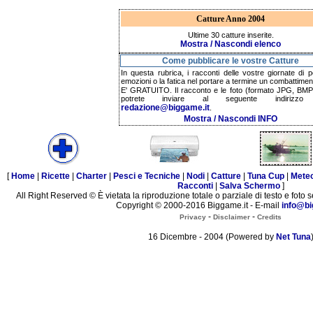
Catture Anno 2004
Ultime 30 catture inserite.
Mostra / Nascondi elenco
Come pubblicare le vostre Catture
In questa rubrica, i racconti delle vostre giornate di p
emozioni o la fatica nel portare a termine un combattimen
E' GRATUITO. Il racconto e le foto (formato JPG, BMP,
potrete inviare al seguente indirizzo 
redazione@biggame.it
.
Mostra / Nascondi INFO
[
Home
|
Ricette
|
Charter
|
Pesci e Tecniche
|
Nodi
|
Catture
|
Tuna Cup
|
Mete
Racconti
|
Salva Schermo
]
All Right Reserved © È vietata la riproduzione totale o parziale di testo e foto s
Copyright © 2000-2016 Biggame.it - E-mail
info@bi
-
-
Privacy
Disclaimer
Credits
16 Dicembre - 2004 (Powered by
Net Tuna