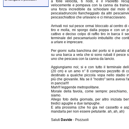
a folle velocità, 6 nodi, e il Paoletto recu
velocemente e pompava con la canna da traina
una forza incredibile da schiodare dal molo il
pescaladruncolo fiancheggiato da altri pescainvi
pescaschiattosi che urlavano e ci minacciavano.
Arrivati noi sul pesce ormai bloccato al centro di
tiro e molla, mi sporgo dalla poppa e con un p
cattivo e deciso colpo di raffio tiro in barca il ser
terminale del pescamariuolo imbufalito che con
a urlare e imprecare.
Per giorni sulla banchina del porto si è parlato di
su una barca a vela che si sono rubati il pesce s
uno che pescava con la canna da lancio.
Aggiungiamo noi; si e con tutto il terminale del
(20 cm) e un amo n° 8 compreso pezzetto di c
destinato a qualche piccola vopa nello stadio in
più che giovanile. Ma se il "nostro" serra aveva l'
in pancia!!!!
Mah!!! leggende metropolitane.
Morale della favola, come sempre: peschiamo, 
siamo.
Allego foto della giornata, per altro iniziata b
tredici aguglie e due lampughe.
E alla prossima (che ho gia nel cassetto e asp
mandarla per non essere petulante. ah, ah, ah)
Saluti
Davide
- Pozzuoli