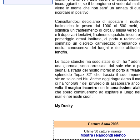
incoraggianti e, se il buongiorno si vede dal matt
viene in mente che non sara' un annata di que
ricordare in positivo.
Consultandoci decidiamo di spostare il nostr
batimetrico in pesca dai 1000 ai 500 metri, 
significa un trasferimento di circa 8 miglia verso s
e lì dopo vari tentativi, finalmente qualche incontr
pomeriggio ormai inoltrato, ci porta a racimolar
sommato un discreto carnierozzo, premiando c
nostra conoscenza dei luoghi e delle abitudin
longfin
.
Le facce stanche ma soddisfatte di chi ha " addri
una giornata, sono arrossate dal sole che a p
segna la strada del nostro ritorno in porto al "
Made
splendido Topaz 32" che traccia il suo impon
sicuro solco nel blu. Anche oggi ringraziamo il m
ci ha "onorati " del privilegio di assaporare anc
volta
il magico incontro
con le
amatissime ala
che spero continueremo ad ospitare a lungo nei
mari e nei nostri cuori.
My Dusky
Catture Anno 2005
Ultime 30 catture inserite.
Mostra / Nascondi elenco