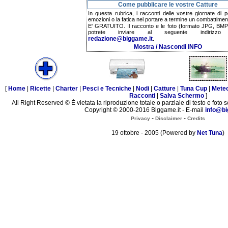
Come pubblicare le vostre Catture
In questa rubrica, i racconti delle vostre giornate di p
emozioni o la fatica nel portare a termine un combattimen
E' GRATUITO. Il racconto e le foto (formato JPG, BMP,
potrete inviare al seguente indirizzo 
redazione@biggame.it
.
Mostra / Nascondi INFO
[
Home
|
Ricette
|
Charter
|
Pesci e Tecniche
|
Nodi
|
Catture
|
Tuna Cup
|
Mete
Racconti
|
Salva Schermo
]
All Right Reserved © È vietata la riproduzione totale o parziale di testo e foto s
Copyright © 2000-2016 Biggame.it - E-mail
info@bi
-
-
Privacy
Disclaimer
Credits
19 ottobre - 2005 (Powered by
Net Tuna
)