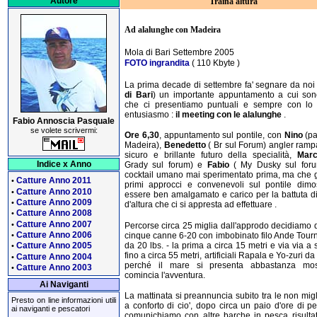
Autore
Traina altura
Ad alalunghe con Madeira
Mola di Bari Settembre 2005
FOTO ingrandita
( 110 Kbyte )
La prima decade di settembre fa' segnare da noi
di Bari
) un importante appuntamento a cui son
che ci presentiamo puntuali e sempre con lo 
entusiasmo :
il meeting con le alalunghe
.
Fabio Annoscia Pasquale
se volete scrivermi:
Ore 6,30
, appuntamento sul pontile, con
Nino
(pa
Madeira),
Benedetto
( Br sul Forum) angler ramp
sicuro e brillante futuro della specialità,
Mar
Indice x Anno
Grady sul forum) e
Fabio
( My Dusky sul foru
cocktail umano mai sperimentato prima, ma che g
Catture Anno 2011
•
primi approcci e convenevoli sul pontile dimo
Catture Anno 2010
•
essere ben amalgamato e carico per la battuta di
Catture Anno 2009
•
d'altura che ci si appresta ad effettuare .
Catture Anno 2008
•
Catture Anno 2007
•
Percorse circa 25 miglia dall'approdo decidiamo di
Catture Anno 2006
cinque canne 6-20 con imbobinato filo Ande Tou
•
da 20 lbs. - la prima a circa 15 metri e via via a 
Catture Anno 2005
•
fino a circa 55 metri, artificiali Rapala e Yo-zuri d
Catture Anno 2004
•
perché il mare si presenta abbastanza mo
Catture Anno 2003
•
comincia l'avventura.
Ai Naviganti
La mattinata si preannuncia subito tra le non migl
Presto on line informazioni utili
a conforto di cio', dopo circa un paio d'ore di pe
ai naviganti e pescatori
comunichiamo con altre barche in pesca risulta