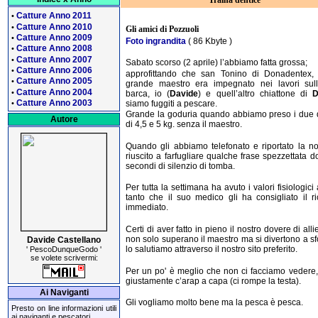
Traina dentice
Catture Anno 2011
•
Catture Anno 2010
•
Gli amici di Pozzuoli
Catture Anno 2009
•
Foto ingrandita
( 86 Kbyte )
Catture Anno 2008
•
Catture Anno 2007
•
Sabato scorso (2 aprile) l’abbiamo fatta grossa;
Catture Anno 2006
•
approfittando che san Tonino di Donadentex, 
Catture Anno 2005
•
grande maestro era impegnato nei lavori sul
Catture Anno 2004
•
barca, io (
Davide
) e quell’altro chiattone di
D
Catture Anno 2003
siamo fuggiti a pescare.
•
Grande la goduria quando abbiamo preso i due 
Autore
di 4,5 e 5 kg. senza il maestro.
Quando gli abbiamo telefonato e riportato la no
riuscito a farfugliare qualche frase spezzettata 
secondi di silenzio di tomba.
Per tutta la settimana ha avuto i valori fisiologici a
tanto che il suo medico gli ha consigliato il r
immediato.
Certi di aver fatto in pieno il nostro dovere di alli
non solo superano il maestro ma si divertono a sfo
Davide Castellano
lo salutiamo attraverso il nostro sito preferito.
' PescoDunqueGodo '
se volete scrivermi:
Per un po' è meglio che non ci facciamo vedere
giustamente c’arap a capa (ci rompe la testa).
Ai Naviganti
Gli vogliamo molto bene ma la pesca è pesca.
Presto on line informazioni utili
ai naviganti e pescatori