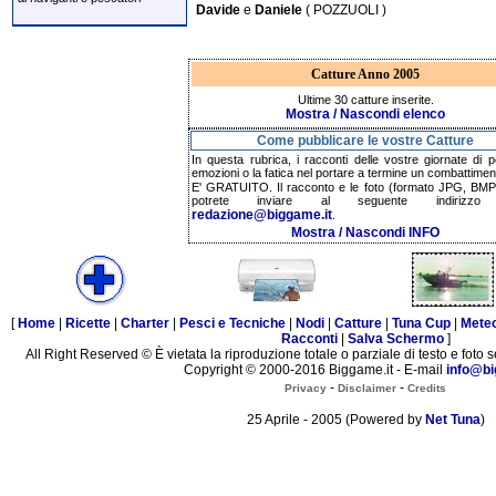
Davide
e
Daniele
( POZZUOLI )
Catture Anno 2005
Ultime 30 catture inserite.
Mostra / Nascondi elenco
Come pubblicare le vostre Catture
In questa rubrica, i racconti delle vostre giornate di p
emozioni o la fatica nel portare a termine un combattimen
E' GRATUITO. Il racconto e le foto (formato JPG, BMP,
potrete inviare al seguente indirizzo 
redazione@biggame.it
.
Mostra / Nascondi INFO
[
Home
|
Ricette
|
Charter
|
Pesci e Tecniche
|
Nodi
|
Catture
|
Tuna Cup
|
Mete
Racconti
|
Salva Schermo
]
All Right Reserved © È vietata la riproduzione totale o parziale di testo e foto s
Copyright © 2000-2016 Biggame.it - E-mail
info@bi
-
-
Privacy
Disclaimer
Credits
25 Aprile - 2005 (Powered by
Net Tuna
)