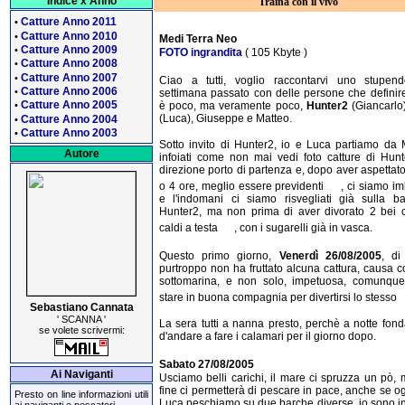
Indice x Anno
Traina con il vivo
Catture Anno 2011
•
Catture Anno 2010
•
Medi Terra Neo
Catture Anno 2009
•
FOTO ingrandita
( 105 Kbyte )
Catture Anno 2008
•
Catture Anno 2007
•
Ciao a tutti, voglio raccontarvi uno stupend
Catture Anno 2006
•
settimana passato con delle persone che definir
Catture Anno 2005
è poco, ma veramente poco,
Hunter2
(Giancarlo
•
(Luca), Giuseppe e Matteo.
Catture Anno 2004
•
Catture Anno 2003
•
Sotto invito di Hunter2, io e Luca partiamo da 
Autore
infoiati come non mai vedi foto catture di Hunt
direzione porto di partenza e, dopo aver aspettat
o 4 ore, meglio essere previdenti
, ci siamo im
e l'indomani ci siamo risvegliati già sulla b
Hunter2, ma non prima di aver divorato 2 bei c
caldi a testa
, con i sugarelli già in vasca.
Questo primo giorno,
Venerdì 26/08/2005
, di
purtroppo non ha fruttato alcuna cattura, causa c
sottomarina, e non solo, impetuosa, comunque
stare in buona compagnia per divertirsi lo stesso
Sebastiano Cannata
' SCANNA '
La sera tutti a nanna presto, perchè a notte fond
se volete scrivermi:
d'andare a fare i calamari per il giorno dopo.
Sabato 27/08/2005
Ai Naviganti
Usciamo belli carichi, il mare ci spruzza un pò, 
fine ci permetterà di pescare in pace, anche se og
Presto on line informazioni utili
Luca peschiamo su due barche diverse, io sono i