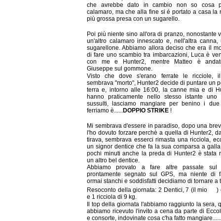
che avrebbe dato in cambio non so cosa 
calamaro, ma che alla fine si é portato a casa la r
più grossa presa con un sugarello.
Poi più niente sino all'ora di pranzo, nonostante v
un'altro calamaro innescato e, nell'altra canna,
sugarellone. Abbiamo allora deciso che era il 
di fare uno scambio tra imbarcazioni, Luca è ve
con me e Hunter2, mentre Matteo è anda
Giuseppe sul gommone.
Visto che dove s'erano ferrate le ricciole, i
sembrava "morto", Hunter2 decide di puntare un p
terra e, intorno alle 16:00, la canne mia e di H
hanno praticamente nello stesso istante uno
sussulti, lasciamo mangiare per benino i due 
ferriamo è......
DOPPIO STRIKE
!
Mi sembrava d'essere in paradiso, dopo una breve
l'ho dovuto forzare perchè a quella di Hunter2, 
tirava, sembrava esserci rimasta una ricciola, ec
un signor dentice che fa la sua comparsa a gall
pochi minuti anche la preda di Hunter2 è stata ra
un altro bel dentice.
Abbiamo provato a fare altre passate sul 
prontamente segnato sul GPS, ma niente di fa
ormai stanchi e soddisfatti decidiamo di tornare a t
Resoconto della giornata: 2 Dentici, 7 (il mio
)
e 1 ricciola di 9 kg.
Il top della giornata l'abbiamo raggiunto la sera,
abbiamo ricevuto l'invito a cena da parte di Eccol
e consorte, indovinate cosa c'ha fatto mangiare.....