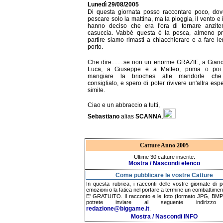
Lunedì 29/08/2005
Di questa giornata posso raccontare poco, do
pescare solo la mattina, ma la pioggia, il vento e 
hanno deciso che era l'ora di tornare anzit
casuccia. Vabbè questa è la pesca, almeno pr
partire siamo rimasti a chiacchierare e a fare le
porto.
Che dire........se non un enorme GRAZIE, a Gianc
Luca, a Giuseppe e a Matteo, prima o poi
mangiare la brioches alle mandorle ch
consigliato, e spero di poter rivivere un'altra esp
simile.
Ciao e un abbraccio a tutti,
Sebastiano
alias
SCANNA
.
Catture Anno 2005
Ultime 30 catture inserite.
Mostra / Nascondi elenco
Come pubblicare le vostre Catture
In questa rubrica, i racconti delle vostre giornate di p
emozioni o la fatica nel portare a termine un combattimen
E' GRATUITO. Il racconto e le foto (formato JPG, BMP,
potrete inviare al seguente indirizzo 
redazione@biggame.it
.
Mostra / Nascondi INFO