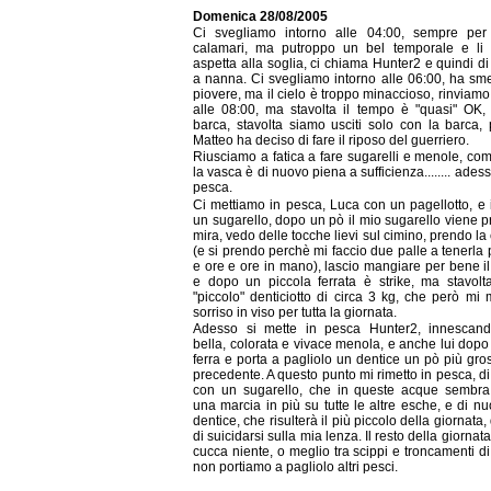
Domenica 28/08/2005
Ci svegliamo intorno alle 04:00, sempre per 
calamari, ma putroppo un bel temporale e li 
aspetta alla soglia, ci chiama Hunter2 e quindi d
a nanna. Ci svegliamo intorno alle 06:00, ha sm
piovere, ma il cielo è troppo minaccioso, rinviamo
alle 08:00, ma stavolta il tempo è "quasi" OK, t
barca, stavolta siamo usciti solo con la barca,
Matteo ha deciso di fare il riposo del guerriero.
Riusciamo a fatica a fare sugarelli e menole, c
la vasca è di nuovo piena a sufficienza........ ades
pesca.
Ci mettiamo in pesca, Luca con un pagellotto, e 
un sugarello, dopo un pò il mio sugarello viene p
mira, vedo delle tocche lievi sul cimino, prendo la
(e si prendo perchè mi faccio due palle a tenerla 
e ore e ore in mano), lascio mangiare per bene i
e dopo un piccola ferrata è strike, ma stavol
"piccolo" denticiotto di circa 3 kg, che però mi m
sorriso in viso per tutta la giornata.
Adesso si mette in pesca Hunter2, innescan
bella, colorata e vivace menola, e anche lui dopo
ferra e porta a pagliolo un dentice un pò più gro
precedente. A questo punto mi rimetto in pesca, d
con un sugarello, che in queste acque sembra
una marcia in più su tutte le altre esche, e di n
dentice, che risulterà il più piccolo della giornata
di suicidarsi sulla mia lenza. Il resto della giornat
cucca niente, o meglio tra scippi e troncamenti d
non portiamo a pagliolo altri pesci.