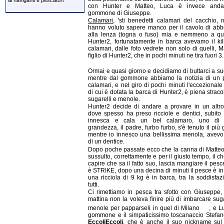
ai naviganti e pescatori
con Hunter e Matteo, Luca è invece anda
gommone di Giuseppe.
Calamari
, 'sti benedetti calamari del cacchio,
hanno voluto sapere manco per il cavolo di ab
alla lenza (togna o fuso) mia e nemmeno a que
Hunter2, fortunatamente in barca avevamo il kil
calamari, dalle foto vedrete non solo di quelli, Ma
figlio di Hunter2, che in pochi minuti ne tira fuori 3.
Ormai e quasi giorno e decidiamo di buttarci a sug
mentre dal gommone abbiamo la notizia di un p
calamari, e nel giro di pochi minuti l'eccezionale
di cui è dotata la barca di Hunter2, è piena straco
sugarelli e menole.
Hunter2 decide di andare a provare in un altr
dove spesso ha preso ricciole e dentici, subito
innesca e cala un bel calamaro, uno di
grandezza, il padre, furbo furbo, s'è tenuto il più 
mentre io innesco una bellissima menola, avevo
di un dentice.
Dopo poche passate ecco che la canna di Matte
sussulto, correttamente e per il giusto tempo, il ch
capire che sa il fatto suo, lascia mangiare il pesce
è STRIKE, dopo una decina di minuti il pesce è in
una ricciola di 9 kg è in barca, tra la soddisfaz
tutti.
Ci rimettiamo in pesca tra sfotto con Giuseppe,
mattina non la voleva finire più di imbarcare suga
menole per papparseli in quel di Milano
, e L
gommone e il simpaticissimo toscanaccio Stefan
EccoliEccoli
, che è anche il suo nickname sul