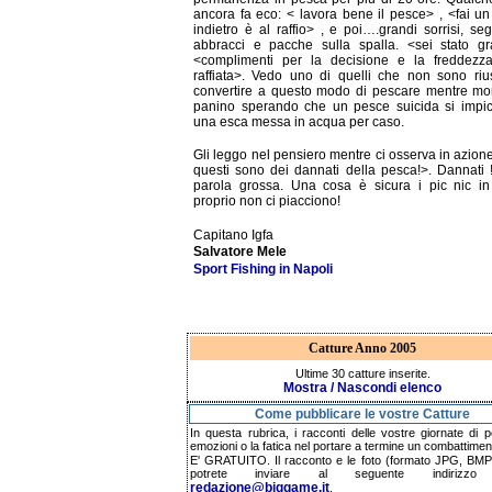
ancora fa eco: < lavora bene il pesce> , <fai u
indietro è al raffio> , e poi….grandi sorrisi, seg
abbracci e pacche sulla spalla. <sei stato gr
<complimenti per la decisione e la freddezza
raffiata>. Vedo uno di quelli che non sono riu
convertire a questo modo di pescare mentre mo
panino sperando che un pesce suicida si impic
una esca messa in acqua per caso.
Gli leggo nel pensiero mentre ci osserva in azion
questi sono dei dannati della pesca!>. Dannati
parola grossa. Una cosa è sicura i pic nic in
proprio non ci piacciono!
Capitano Igfa
Salvatore Mele
Sport Fishing in Napoli
Catture Anno 2005
Ultime 30 catture inserite.
Mostra / Nascondi elenco
Come pubblicare le vostre Catture
In questa rubrica, i racconti delle vostre giornate di p
emozioni o la fatica nel portare a termine un combattimen
E' GRATUITO. Il racconto e le foto (formato JPG, BMP,
potrete inviare al seguente indirizzo 
redazione@biggame.it
.