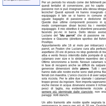
Per un periodo ho vissuto come dei fallimenti pe
questi tentativi di conversione; poi ho capito
passione non si può insegnare alla stessa stregu
tecniche! Questi episodi mi hanno insegnato 
equipaggio è tale se si hanno in comune obie
uguale bagaglio di passione e dedizione illim
Queste due ultime componenti possono in q
modo compensare divari tecnici tra i membri
equipaggio. Il mio obiettivo è divertirmi pescand
facendo pic-nic in barca. Dello stesso avvis
Luciano del "
blu parrot
" che di passione ne
vendere e Giacomo (direttore sportivo del fishi
Posillipo.
Appuntamento alle 16 al molo per imbarcarci s
parrot, un Featon che Luciano cura alla perfezi
aspettano 20 ore di pesca no stop godendo di tr
alba e vento fresco interrotto dalle pompate di 
calamaro over size e lo stridere repentino dei ci
Ottimo sincronismo a bordo. Nessun calamaro s
in fase di recupero anche se difficili da salpare
generose dimensioni delle
piovre
. Tutti i se
hanno dato alle nostre esche sono stati prima filat
ferrati con maestria. L'unico cruccio è di aver salp
sola ricciola. Per le altre due slamate i calamar
troppo grossi da ingoiare. Non importa sapevamo
esche messe in acqua dovevano essere il richi
pesci di taglia, ma evidentemente ricciole g
sempre più sterminate dalle cianciole
, non era
paraggi. Volti stanchi.
Un altro tramonto alle nostre spalle segnala la
permanenza in pesca per più di 20 ore. Qualch