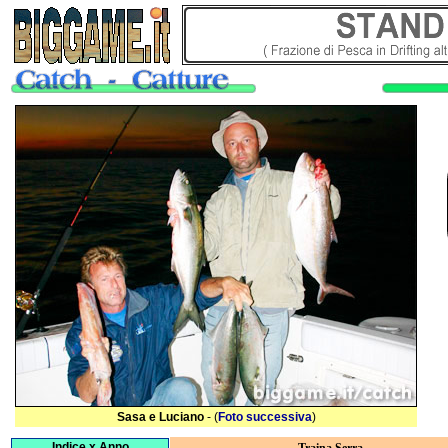
Sasa e Luciano
- (
Foto successiva
)
Indice x Anno