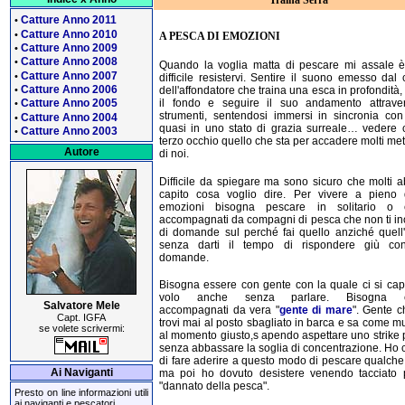
Traina Serra
Catture Anno 2011
•
Catture Anno 2010
•
A PESCA DI EMOZIONI
Catture Anno 2009
•
Catture Anno 2008
•
Quando la voglia matta di pescare mi assale è
Catture Anno 2007
•
difficile resistervi. Sentire il suono emesso dal 
Catture Anno 2006
•
dell'affondatore che traina una esca in profondità,
il fondo e seguire il suo andamento attraver
Catture Anno 2005
•
strumenti, sentendosi immersi in sincronia con
Catture Anno 2004
•
quasi in uno stato di grazia surreale… vedere
Catture Anno 2003
•
terzo occhio quello che sta per accadere molti metr
Autore
di noi.
Difficile da spiegare ma sono sicuro che molti 
capito cosa voglio dire. Per vivere a pieno 
emozioni bisogna pescare in solitario o 
accompagnati da compagni di pesca che non ti i
di domande sul perché fai quello anziché quell'
senza darti il tempo di rispondere giù con
domande.
Bisogna essere con gente con la quale ci si cap
volo anche senza parlare. Bisogna e
Salvatore Mele
accompagnati da vera "
gente di mare
". Gente 
Capt. IGFA
trovi mai al posto sbagliato in barca e sa come m
se volete scrivermi:
al momento giusto,s apendo aspettare uno strike 
senza abbassare la soglia di concentrazione. Ho 
di fare aderire a questo modo di pescare qualch
Ai Naviganti
ma poi ho dovuto desistere venendo tacciato 
"dannato della pesca".
Presto on line informazioni utili
ai naviganti e pescatori