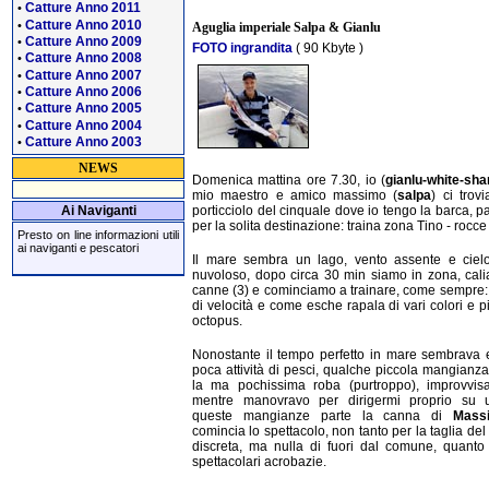
Catture Anno 2011
•
Catture Anno 2010
•
Aguglia imperiale Salpa & Gianlu
Catture Anno 2009
•
FOTO ingrandita
( 90 Kbyte )
Catture Anno 2008
•
Catture Anno 2007
•
Catture Anno 2006
•
Catture Anno 2005
•
Catture Anno 2004
•
Catture Anno 2003
•
NEWS
Domenica mattina ore 7.30, io (
gianlu-white-sha
mio maestro e amico massimo (
salpa
) ci trov
Ai Naviganti
porticciolo del cinquale dove io tengo la barca, p
per la solita destinazione: traina zona Tino - rocce
Presto on line informazioni utili
ai naviganti e pescatori
Il mare sembra un lago, vento assente e ciel
nuvoloso, dopo circa 30 min siamo in zona, cal
canne (3) e cominciamo a trainare, come sempre:
di velocità e come esche rapala di vari colori e 
octopus.
Nonostante il tempo perfetto in mare sembrava 
poca attività di pesci, qualche piccola mangianz
la ma pochissima roba (purtroppo), improvvis
mentre manovravo per dirigermi proprio su 
queste mangianze parte la canna di
Mass
comincia lo spettacolo, non tanto per la taglia del
discreta, ma nulla di fuori dal comune, quanto
spettacolari acrobazie.