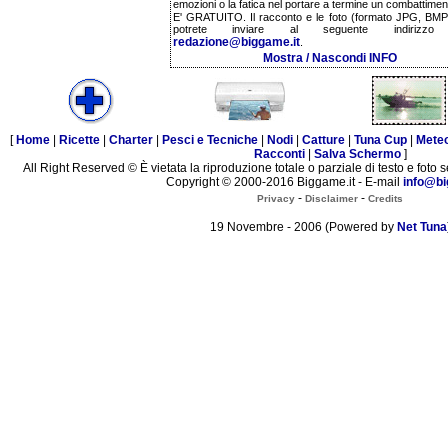
emozioni o la fatica nel portare a termine un combattimen
E' GRATUITO. Il racconto e le foto (formato JPG, BMP,
potrete inviare al seguente indirizzo 
redazione@biggame.it
.
Mostra / Nascondi INFO
[
Home
|
Ricette
|
Charter
|
Pesci e Tecniche
|
Nodi
|
Catture
|
Tuna Cup
|
Mete
Racconti
|
Salva Schermo
]
All Right Reserved © È vietata la riproduzione totale o parziale di testo e foto s
Copyright © 2000-2016 Biggame.it - E-mail
info@bi
-
-
Privacy
Disclaimer
Credits
19 Novembre - 2006 (Powered by
Net Tuna