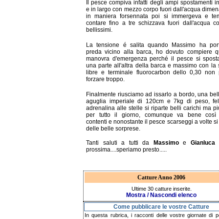
Il pesce compiva infatti degli ampi spostamenti i
e in largo con mezzo corpo fuori dall'acqua dime
in maniera forsennata poi si immergeva e te
contare fino a tre schizzava fuori dall'acqua co
bellissimi.
La tensione é salita quando Massimo ha port
preda vicino alla barca, ho dovuto compiere q
manovra d'emergenza perché il pesce si spost
una parte all'altra della barca e massimo con la
libre e terminale fluorocarbon dello 0,30 non
forzare troppo.
Finalmente riusciamo ad issarlo a bordo, una bel
aguglia imperiale di 120cm e 7kg di peso, fel
adrenalina alle stelle si riparte belli carichi ma p
per tutto il giorno, comunque va bene così
contenti e nonostante il pesce scarseggi a volte s
delle belle sorprese.
Tanti saluti a tutti da
Massimo
e
Gianluca
e
prossima....speriamo presto.....
Catture Anno 2006
Ultime 30 catture inserite.
Mostra / Nascondi elenco
Come pubblicare le vostre Catture
In questa rubrica, i racconti delle vostre giornate di p